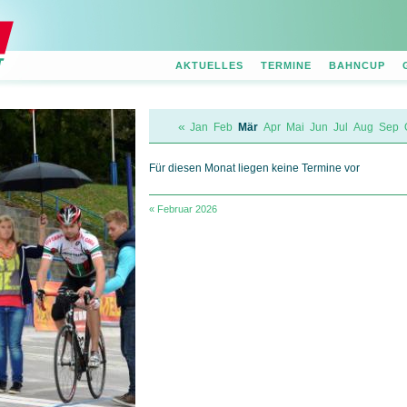
AKTUELLES
TERMINE
BAHNCUP
«
Jan
Feb
Mär
Apr
Mai
Jun
Jul
Aug
Sep
Für diesen Monat liegen keine Termine vor
« Februar 2026