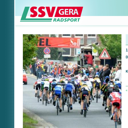
1
D
K
«