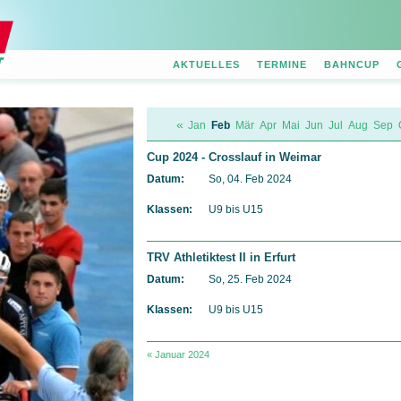
AKTUELLES
TERMINE
BAHNCUP
«
Jan
Feb
Mär
Apr
Mai
Jun
Jul
Aug
Sep
Cup 2024 - Crosslauf in Weimar
Datum:
So, 04. Feb 2024
Klassen:
U9 bis U15
TRV Athletiktest II in Erfurt
Datum:
So, 25. Feb 2024
Klassen:
U9 bis U15
« Januar 2024