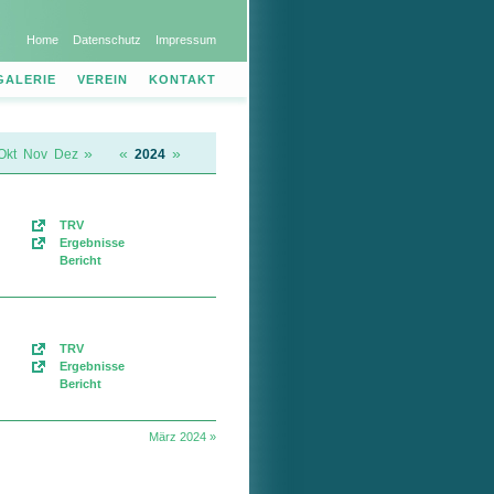
Home
Datenschutz
Impressum
GALERIE
VEREIN
KONTAKT
»
«
»
Okt
Nov
Dez
2024
TRV
Ergebnisse
Bericht
TRV
Ergebnisse
Bericht
März 2024 »