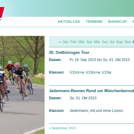
AKTUELLES
TERMINE
BAHNCUP
«
Jan
Feb
Mär
Apr
Mai
Jun
Jul
Aug
Sep
20. Ostthüringen Tour
Datum:
Fr, 29. Sep 2023
bis
So, 01. Okt 2023
Klassen:
U11m+w, U13m+w, U15w
Jedermann-Rennen Rund um Münchenbernsdo
Datum:
So, 01. Okt 2023
Klassen:
Jedermann, mit und ohne Lizenz
« September 2023