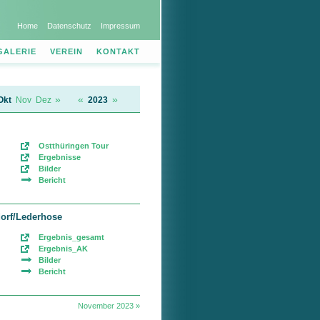
Home
Datenschutz
Impressum
GALERIE
VEREIN
KONTAKT
»
«
»
Okt
Nov
Dez
2023
Ostthüringen Tour
Ergebnisse
Bilder
Bericht
rf/Lederhose
Ergebnis_gesamt
Ergebnis_AK
Bilder
Bericht
November 2023 »