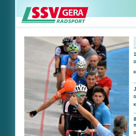
1
D
K
D
K
D