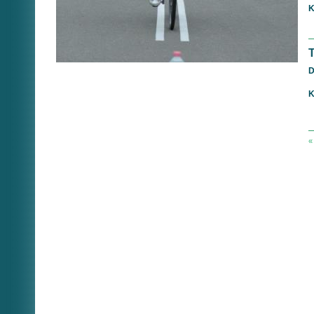
K
D
K
«