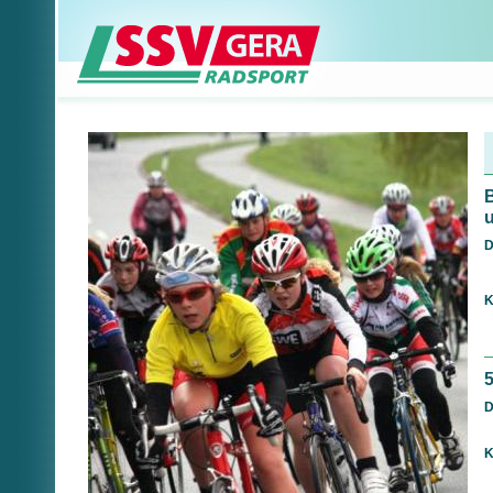
D
K
D
K