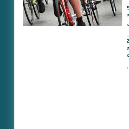
S
D
K
D
K
«