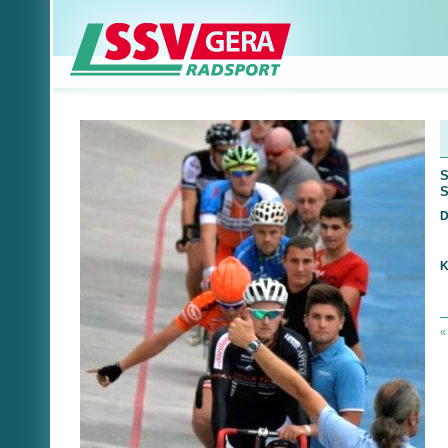
S
S
D
K
«