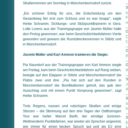
Straßenrennen am Sonntag in Münchenbernsdorf zurück.
S
I
„Ein schöner Erfolg für uns, die Entscheidung um den
F
Gesamtsieg fiel erst zum Schluss und es war knapp“, sagte
m
Heike Schramm, Sichtungs- und Stützpunkttrainerin in Gera.
Lotte Lorenz aus der Trainingsgruppe von Jasmin Müller hatte
O
den Prolog gewonnen, war beim Geschicklichkeitsfahren Vierte
D
geworden und gewann die Rundstreckenrennen in Silbitz und
O
in Münchenbernsdorf.
O
Jasmin Müller und Karl Ammon trainieren die Sieger.
E
Pia Naundorf aus der Trainingsgruppe von Karl Ammon siegte
O
W
am Freitag, kam beim Geschicklichkeitsfahren auf Rang sieben,
belegte auf den Etappen in Silbitz und Münchenbernsdorf die
S
Plätze zwei und drei. „Pia hat sich auf den Runden in
J
Münchenbernsdorf die Bonifikationen geholt, das gab den
W
Ausschlag und mit einem Punkt Vorsprung gewonnen“, sagt
Heike Schramm.
S
I
Trotz Regens, nassen und rutschigen Straßen und einige
I
Stürzen – die Stimmung auf den drei Tagen der Ostthüringen
Tour war heiter. Marcel Barth, der einstige Junioren-
S
Weltmeisterin Punktefahren, war wieder als Sprecher angereist,
E
wie immer für einen kecken Spruch gut und als DJ eine
M