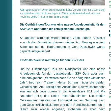
W
2
Auf regennassem Untergrund gewinnt Lotte Lorenz vom SSV Gera den
Zielsprint auf der Schlussetappe in Münchenbernsdorf und fährt so
O
noch ins gelbe Trikot.
(Foto: Jens Lohse)
I
Die Ostthüringen Tour war eine nasse Angelegenheit, für den
O
SSV Gera aber auch die erfolgreichste überhaupt.
E
B
So langsam wird alles wieder trocken. Zelte, Planen, Aufsteller
– auch die Rennräder glänzen wieder. Am Montag war kein
O
Schontag, auf der Radrennbahn in Gera-Debschwitz wurde
R
geputzt und gewienert.
O
O
Erstmals zwei Gesamtsiege für den SSV Gera.
O
Die 22. Ostthüringen Tour der Radsportler war eine nasse
B
Angelegenheit, für den gastgebenden SSV Gera aber auch
eine erfolgreiche. „Wir waren noch nie so erfolgreich wie dieses
O
Jahr“, freut sich Trainerin Heike Schramm über die beiden
R
Gesamtsiege. Am Freitag beim Auftakt des Nachwuchsrennens
konnten sich Lotte Lorenz in der Altersklasse U11 und Pia
O
Naundorf (U13) das Gelbe Trikot überstreifen. Die beiden
W
Geraerinnen mussten das Führungstrikot am Samstag nach
dem Geschicklichkeitsfahren und dem Rundstreckenrennen in
r
Silbitz zwar wieder abgeben, eroberten es aber beim
R