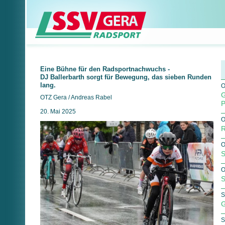
Eine Bühne für den Radsportnachwuchs -
DJ Ballerbarth sorgt für Bewegung, das sieben Runden
lang.
O
G
OTZ Gera / Andreas Rabel
P
20. Mai 2025
O
R
O
S
O
S
S
G
S