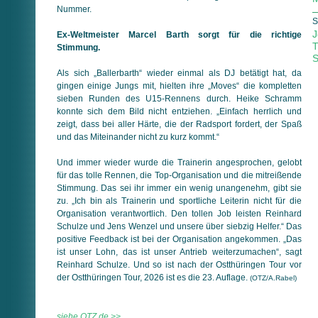
Nummer.
S
J
Ex-Weltmeister Marcel Barth sorgt für die richtige
T
Stimmung.
S
Als sich „Ballerbarth“ wieder einmal als DJ betätigt hat, da
gingen einige Jungs mit, hielten ihre „Moves“ die kompletten
sieben Runden des U15-Rennens durch. Heike Schramm
konnte sich dem Bild nicht entziehen. „Einfach herrlich und
zeigt, dass bei aller Härte, die der Radsport fordert, der Spaß
und das Miteinander nicht zu kurz kommt.“
Und immer wieder wurde die Trainerin angesprochen, gelobt
für das tolle Rennen, die Top-Organisation und die mitreißende
Stimmung. Das sei ihr immer ein wenig unangenehm, gibt sie
zu. „Ich bin als Trainerin und sportliche Leiterin nicht für die
Organisation verantwortlich. Den tollen Job leisten Reinhard
Schulze und Jens Wenzel und unsere über siebzig Helfer.“ Das
positive Feedback ist bei der Organisation angekommen. „Das
ist unser Lohn, das ist unser Antrieb weiterzumachen“, sagt
Reinhard Schulze. Und so ist nach der Ostthüringen Tour vor
der Ostthüringen Tour, 2026 ist es die 23. Auflage.
(OTZ/A.Rabel)
siehe OTZ.de >>