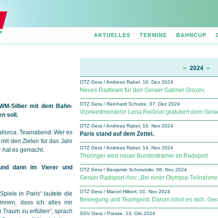
AKTUELLES
TERMINE
BAHNCUP
«
»
2024
OTZ Gera / Andreas Rabel, 10. Dez 2024
Neues Radteam für den Geraer Gabriel Grozev.
OTZ Gera / Reinhard Schulze, 07. Dez 2024
 WM-Silber mit dem Bahn-
Vizeweltmeisterin Lena Reißner gratuliert dem Ge
n soll.
OTZ Gera / Andreas Rabel, 16. Nov 2024
Mallorca. Teamabend. Wer es
Paris stand auf dem Zettel.
, mit den Zielen für das Jahr
OTZ Gera / Andreas Rabel, 14. Nov 2024
 hat es gemacht.
Thüringer wird neuer Bundestrainer im Radsport.
 und dann im Vierer und
OTZ Gera / Benjamin Schmutzler, 06. Nov 2024
Geraer Radsport-Ass: „Bei einer Olympia-Teilnahme
OTZ Gera / Marcel Hilbert, 01. Nov 2024
piele in Paris“ lautete die
Bewegung und Teamgeist: Darum lohnt es sich, Ger
önnen, dass ich alles mir
 Traum zu erfüllen“, sprach
SSV Gera / Presse, 23. Okt 2024