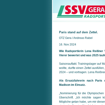
Paris stand auf dem Zettel.
OTZ Gera / Andreas Rabel
16. Nov 2024
Wie Radsportlerin Lena Reißner
Vierer bewertet und was 2025 laufe
Saisonauftakt. Trainingslager auf 
wollte, durfte einen Zettel ausfüllen
2024 – und vortragen. Lena Reißner
Als Ersatzfahrerin nach Paris
Madison im Einsatz.
„Nominierung für die Olympischen S
Überschrift. „Ich möchte sagen k
Mögliche getan habe, um mir diesen