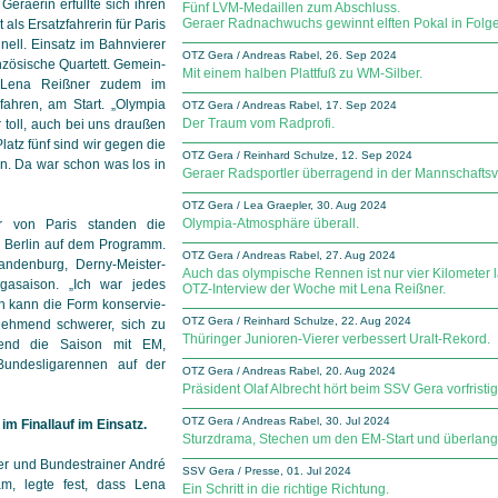
Geraerin erfüllte sich ihren
Fünf LVM-Medaillen zum Abschluss.
Geraer Radnachwuchs gewinnt elften Pokal in Folge
ls Ersatzfahrerin für Paris
nell. Einsatz im Bahnvierer
OTZ Gera / Andreas Rabel, 26. Sep 2024
nzösische Quartett. Ge­mein­
Mit einem halben Plattfuß zu WM-Silber.
 Lena Reißner zudem im
ahren, am Start. „Olympia
OTZ Gera / Andreas Rabel, 17. Sep 2024
Der Traum vom Radprofi.
 toll, auch bei uns draußen
latz fünf sind wir gegen die
OTZ Gera / Reinhard Schulze, 12. Sep 2024
en. Da war schon was los in
Geraer Radsportler überragend in der Mannschaftsv
OTZ Gera / Lea Graepler, 30. Aug 2024
Olympia-Atmosphäre überall.
 von Paris standen die
n Berlin auf dem Programm.
OTZ Gera / Andreas Rabel, 27. Aug 2024
andenburg, Derny-Meis­ter­
Auch das olympische Rennen ist nur vier Kilometer 
igasaison. „Ich war jedes
OTZ-Interview der Woche mit Lena Reißner.
 kann die Form kon­ser­vie­
OTZ Gera / Reinhard Schulze, 22. Aug 2024
unehmend schwerer, sich zu
Thüringer Junioren-Vierer verbessert Uralt-Rekord.
rend die Saison mit EM,
undesligarennen auf der
OTZ Gera / Andreas Rabel, 20. Aug 2024
Präsident Olaf Albrecht hört beim SSV Gera vorfristig
OTZ Gera / Andreas Rabel, 30. Jul 2024
im Finallauf im Einsatz.
Sturzdrama, Stechen um den EM-Start und überlange
r und Bundestrainer André
SSV Gera / Presse, 01. Jul 2024
m, legte fest, dass Lena
Ein Schritt in die richtige Richtung.