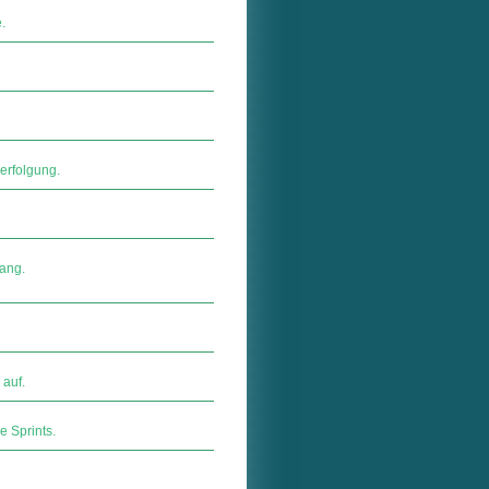
.
erfolgung.
lang.
 auf.
 Sprints.