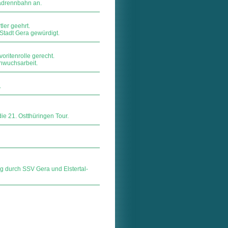
Radrennbahn an.
er geehrt.
Stadt Gera gewürdigt.
oritenrolle gerecht.
chwuchsarbeit.
.
die 21. Ostthüringen Tour.
durch SSV Gera und Elstertal-