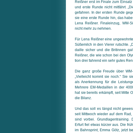
Reißner erst im Finale zum Einsatz
und erste Runde nicht mitfährt. „D
gefahren. In der ersten Runde gege
sie eine erste Runde hin, das habe 
Lena Reißner. Finaleinzug, WM-S
nicht mehr zu nehmen.
Für Lena Reißner eine ungewohnte S
Süßemilch in den Vierer rutschte. 
dail­le sicher und die Britinnen ga
Reißner, die wie schon bei den Oly
tion drei fahrend ein sehr gutes Ren
Die ganz große Freude über WM-S
„Vielleicht kommt sie noch.“ Sie si
als Anerkennung für die Leistung
Mehrere EM-Medaillen in der 400
hat sie bereits erkämpft, seit Mitt
die Bilanz.
Und das soll es längst nicht gewes
seit Mittwoch wieder auf dem Rad
sind vorbei. Grundlagentraining
Erfurt fiel etwas kürzer aus. Die fr
im Bahnsprint, Emma Götz, jetzt be