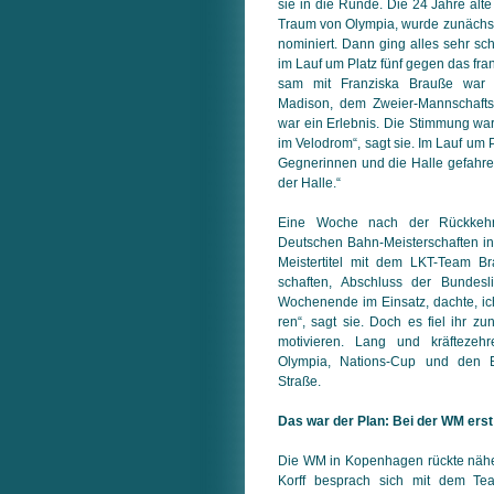
sie in die Runde. Die 24 Jahre alte 
Traum von Olympia, wurde zunächst a
nominiert. Dann ging alles sehr sch
im Lauf um Platz fünf gegen das fra
sam mit Franziska Brauße war
Madison, dem Zweier-Mannschaftsf
war ein Erlebnis. Die Stimmung war
im Velodrom“, sagt sie. Im Lauf um P
Geg­ne­rin­nen und die Halle gefahr
der Halle.“
Eine Woche nach der Rückkehr
Deutschen Bahn-Meisterschaften i
Meistertitel mit dem LKT-Team Br
schaf­ten, Abschluss der Bundesl
Wochenende im Einsatz, dachte, ich
ren“, sagt sie. Doch es fiel ihr z
motivieren. Lang und kräftezeh
Olympia, Nations-Cup und den B
Straße.
Das war der Plan: Bei der WM erst 
Die WM in Kopenhagen rückte nähe
Korff besprach sich mit dem Tea