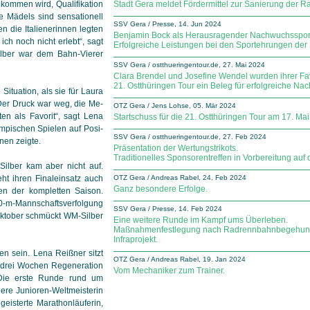
 kommen wird, Qualifikation
Stadt Gera meldet Fördermittel zur Sanierung der 
ie Mädels sind sensationell
SSV Gera / Presse, 14. Jun 2024
n die Italienerinnen legten
Benjamin Bock als Herausragender Nachwuchssportl
ich noch nicht erlebt“, sagt
Erfolgreiche Leistungen bei den Sportehrungen der 
ilber war dem Bahn-Vierer
SSV Gera / ostthueringentour.de, 27. Mai 2024
Clara Brendel und Josefine Wendel wurden ihrer Fav
21. Ostthüringen Tour ein Beleg für erfolgreiche Na
ituation, als sie für Laura
„Der Druck war weg, die Me­
OTZ Gera / Jens Lohse, 05. Mär 2024
lten als Favorit“, sagt Lena
Startschuss für die 21. Ostthüringen Tour am 17. Mai
mpischen Spielen auf Po­si­
SSV Gera / ostthueringentour.de, 27. Feb 2024
nen zeigte.
Präsentation der Wertungstrikots.
Traditionelles Sponsorentreffen in Vorbereitung auf 
ilber kam aber nicht auf.
eht ihren Finaleinsatz auch
OTZ Gera / Andreas Rabel, 24. Feb 2024
Ganz besondere Erfolge.
en der kompletten Saison.
0-m-Mannschaftsverfolgung
SSV Gera / Presse, 14. Feb 2024
e Oktober schmückt WM-Silber
Eine weitere Runde im Kampf ums Überleben.
Maßnahmenfestlegung nach Radrennbahnbegehung 
Infraprojekt.
en sein. Lena Reißner sitzt
OTZ Gera / Andreas Rabel, 19. Jan 2024
, drei Wochen Regeneration
Vom Mechaniker zum Trainer.
. Die erste Runde rund um
ühere Junioren-Weltmeisterin
geisterte Marathonläuferin,