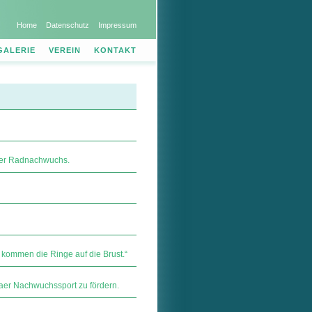
Home
Datenschutz
Impressum
GALERIE
VEREIN
KONTAKT
raer Radnachwuchs.
 kommen die Ringe auf die Brust.“
aer Nachwuchssport zu fördern.