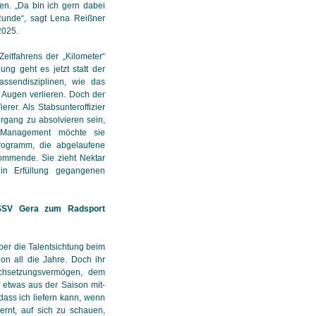
fen. „Da bin ich gern dabei
unde“, sagt Lena Reißner
2025.
Zeitfahrens der „Kilometer“
ung geht es jetzt statt der
ssendisziplinen, wie das
 Augen verlieren. Doch der
rer. Als Stabsunteroffizier
rgang zu absolvieren sein,
s-Management möchte sie
 Programm, die abgelaufene
kommende. Sie zieht Nektar
in Erfüllung gegangenen
 SSV Gera zum Radsport
über die Talentsichtung beim
n all die Jahre. Doch ihr
chsetzungsvermögen, dem
 etwas aus der Saison mit­
ass ich liefern kann, wenn
ernt, auf sich zu schauen,