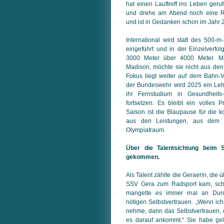
hat einen Lauftreff ins Leben geru
und drehe am Abend noch eine R
und ist in Gedanken schon im Jahr 
International wird statt des 500-m-
eingeführt und in der Einzelverfolg
3000 Meter über 4000 Meter. Ma
Madison, möchte sie nicht aus den
Fokus liegt weiter auf dem Bahn-Vie
der Bundeswehr wird 2025 ein Leh
ihr Fernstudium in Gesundheit
fortsetzen. Es bleibt ein volles
Saison ist die Blaupause für die 
aus den Leistungen, aus dem 
Olympiatraum.
Über die Talentsichtung beim
gekommen.
Als Talent zählte die Geraerin, die 
SSV Gera zum Radsport kam, scho
mangelte es immer mal an Dur
nötigen Selbstvertrauen. „Wenn ich
nehme, dann das Selbstvertrauen, d
es darauf ankommt.“ Sie habe gel