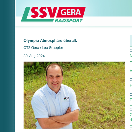
Olympia-Atmosphäre überall.
OTZ Gera / Lea Graepler
O
N
30. Aug 2024
O
V
O
P
O
T
O
G
d
O