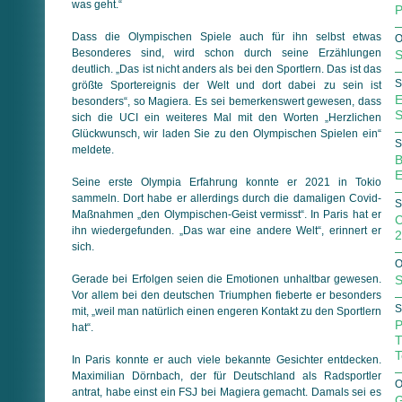
was geht.“
P
Dass die Olympischen Spiele auch für ihn selbst etwas
O
Besonderes sind, wird schon durch seine Erzählungen
S
deutlich. „Das ist nicht anders als bei den Sportlern. Das ist das
S
größte Sportereignis der Welt und dort dabei zu sein ist
E
besonders“, so Magiera. Es sei bemerkenswert gewesen, dass
S
sich die UCI ein weiteres Mal mit den Worten „Herzlichen
Glückwunsch, wir laden Sie zu den Olympischen Spielen ein“
S
meldete.
B
E
Seine erste Olympia Erfahrung konnte er 2021 in Tokio
sammeln. Dort habe er allerdings durch die damaligen Covid-
S
Maßnahmen „den Olympischen-Geist vermisst“. In Paris hat er
C
ihn wiedergefunden. „Das war eine andere Welt“, erinnert er
2
sich.
O
Gerade bei Erfolgen seien die Emotionen unhaltbar gewesen.
S
Vor allem bei den deutschen Triumphen fieberte er besonders
S
mit, „weil man natürlich einen engeren Kontakt zu den Sportlern
P
hat“.
T
T
In Paris konnte er auch viele bekannte Gesichter entdecken.
Maximilian Dörnbach, der für Deutschland als Radsportler
O
antrat, habe einst ein FSJ bei Magiera gemacht. Damals sei es
G