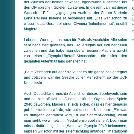
der Wunsch der beiden gewesen, irgendwann zusammen bei
den Olympischen Spielen zu stehen. In diesem Jahr ist dieser
S
Wunsch in Erfüllung gegangen. Auch mit der Geraer-Starterin
E
Lena Reißner fieberte er besonders mit. „Das war schön zu
M
wissen, dass Gera jetzt einen Olympia-Teilnehmer hat“, erzählt
E
Magiera.
O
V
Lobende Worte gibt es auch für Paris als Ausrichter. Alle seien
sehr begeistert gewesen, das Großereignis bei sich begrüßen
zu dürfen und das habe man überall gespürt. Magiera spricht
von einer „Olympia-Überall“-Atmosphäre, die sich den
gesamten Aufenthalt lang gehalten hat.
„Beim Zeitfahren auf der Straße hat es die ganze Zeit geregnet
und trotzdem war die Strecke voller Menschen“, so der UCI-
Kommissär.
Auch Deutschland möchte Ausrichter dieses Sportevents sein
und hat sich offiziell als Ausrichter für die Olympischen Spiele
2040 beworben. Magiera ist sich sicher, dass es hier genauso
gut funktionieren würde, wie bei unseren Nachbarn. „Für was
es dringend gebraucht wird, ist die Sportentwicklung, wenn
man sieht, wo wir jetzt im Medaillenspiegel stehen“. Doch man
müsse dafür einiges tun: „Wenn wir Olympia 2040 bekommen,
müssen wir sofort mit der Talentsichtung anfangen. Im Radsport