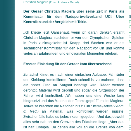
B
Christian Magiera
(Foto: Andreas Rabel)
f
Der Geraer Christian Magiera über seine Zeit in Paris als
Kommissär für den Radsportweltverband UCI. Über
S
F
Kontrollen und der Vergleich mit Tokio.
G
„Ich kriege jetzt Gänsehaut, wenn ich daran denke“, erzählt
O
Christian Magiera, nachdem er von den Olympischen Spielen
M
in Paris zurückgekehrt ist. Knapp drei Wochen war er als
Technischer Kommissär für den Radsport vor Ort und konnte
O
vieles an Erfahrungen und emotionalen Momenten erleben.
D
Erneute Einladung für den Geraer kam überraschend.
O
G
Zunächst klingt es nach einer einfachen Aufgabe. Fahrräder
und Kleidung kontrollieren. Doch schnell ist zu erahnen, dass
O
ein hoher Grad an Sorgfalt benötigt wird. Räder werden
O
geröntgt, Material wird geprüft und sogar die Sitzposition der
O
Fahrer wird kontrolliert. „Wir haben uns eine Woche lang
A
hingesetzt und das Material der Teams geprüft“, meint Magiera.
O
Teilweise brachten die Nationen bis zu 387 Items
(Artikel / Anm.
d. Red.)
an Material, was kontrolliert werden musste.
O
Zwischenfälle habe es jedoch kaum gegeben. Und das, obwohl
T
alles sehr nah an den Grenzen des Erlaubten liege. „Aber das
ist halt Olympia. Da gehen alle voll an die Grenze von dem,
O