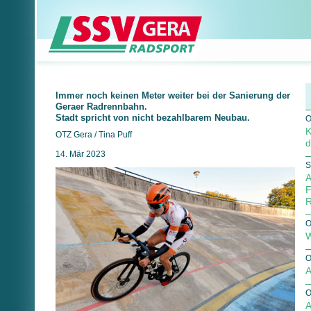
Immer noch keinen Meter weiter bei der Sanierung der
Geraer Radrennbahn.
Stadt spricht von nicht bezahlbarem Neubau.
O
K
OTZ Gera / Tina Puff
d
14. Mär 2023
S
A
F
R
O
W
O
A
O
A