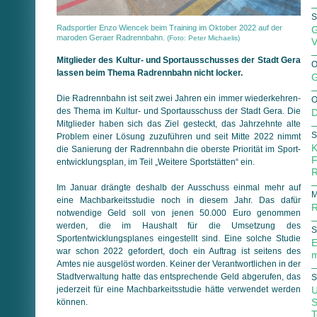
S
Radsportler Enzo Wiencek beim Training im Oktober 2022 auf der
G
maroden Geraer Radrennbahn.
(Foto: Peter Michaelis)
V
Mitglieder des Kultur- und Sportausschusses der Stadt Gera
O
lassen beim Thema Radrennbahn nicht locker.
G
Die Radrennbahn ist seit zwei Jahren ein immer wieder­keh­ren­
O
des Thema im Kultur- und Sportausschuss der Stadt Gera. Die
D
Mitglieder haben sich das Ziel gesteckt, das Jahrzehnte alte
S
Problem einer Lösung zuzuführen und seit Mitte 2022 nimmt
K
die Sanierung der Radrennbahn die oberste Priorität im Sport­
F
ent­wick­lungs­plan, im Teil „Weitere Sportstätten“ ein.
R
Im Januar drängte deshalb der Ausschuss einmal mehr auf
M
eine Machbarkeitsstudie noch in diesem Jahr. Das dafür
R
notwendige Geld soll von jenen 50.000 Euro genommen
werden, die im Haus­halt für die Umsetzung des
S
Sportentwicklungsplanes ein­ge­stellt sind. Eine solche Studie
E
war schon 2022 gefordert, doch ein Auftrag ist seitens des
m
Amtes nie ausgelöst worden. Keiner der Verantwortlichen in der
Stadtverwaltung hatte das ent­spre­chen­de Geld abgerufen, das
S
jederzeit für eine Mach­bar­keits­studie hätte verwendet werden
U
S
können.
T