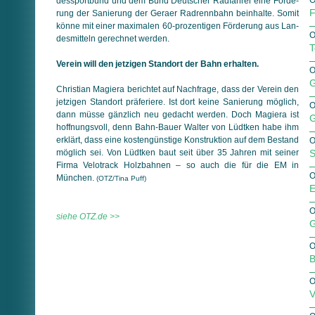
O
des­sportbund und dem Bund Deutscher Radfahrer eine För­de­
F
rung der Sanierung der Geraer Radrennbahn beinhalte. Somit
könne mit einer maximalen 60-prozentigen Förderung aus Lan­
O
des­mit­teln gerechnet werden.
T
Verein will den jetzigen Standort der Bahn erhalten.
O
G
Christian Magiera berichtet auf Nachfrage, dass der Verein den
jetzigen Standort präferiere. Ist dort keine Sanierung möglich,
O
dann müsse gänzlich neu gedacht werden. Doch Magiera ist
G
hoff­nungs­voll, denn Bahn-Bauer Walter von Lüdtken habe ihm
erklärt, dass eine kostengünstige Konstruktion auf dem Bestand
O
möglich sei. Von Lüdtken baut seit über 35 Jahren mit seiner
S
Firma Velotrack Holzbahnen – so auch die für die EM in
O
München.
(OTZ/Tina Puff)
E
O
siehe OTZ.de >>
G
O
B
O
V