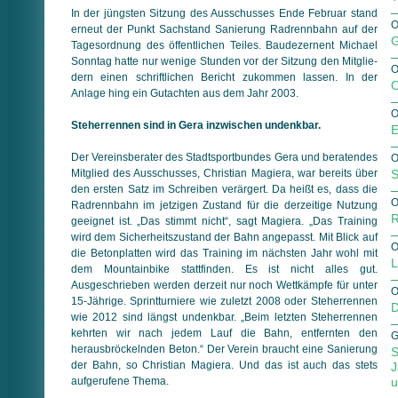
In der jüngsten Sitzung des Ausschusses Ende Februar stand
O
erneut der Punkt Sachstand Sanierung Radrennbahn auf der
G
Tagesordnung des öffentlichen Teiles. Baudezernent Michael
Sonn­tag hatte nur wenige Stunden vor der Sitzung den Mit­glie­
O
dern einen schriftlichen Bericht zukommen lassen. In der
O
Anlage hing ein Gutachten aus dem Jahr 2003.
O
Steherrennen sind in Gera inzwischen undenkbar.
E
Der Vereinsberater des Stadtsportbundes Gera und beratendes
O
Mitglied des Ausschusses, Christian Magiera, war bereits über
S
den ersten Satz im Schreiben verärgert. Da heißt es, dass die
O
Radrennbahn im jetzigen Zustand für die derzeitige Nutzung
R
geeignet ist. „Das stimmt nicht“, sagt Magiera. „Das Training
wird dem Sicherheitszustand der Bahn angepasst. Mit Blick auf
O
die Betonplatten wird das Training im nächsten Jahr wohl mit
L
dem Mountainbike stattfinden. Es ist nicht alles gut.
Ausgeschrieben werden derzeit nur noch Wettkämpfe für unter
O
15-Jährige. Sprint­turniere wie zuletzt 2008 oder Steherrennen
D
wie 2012 sind längst undenkbar. „Beim letzten Steherrennen
kehrten wir nach jedem Lauf die Bahn, entfernten den
G
herausbröckelnden Beton.“ Der Verein braucht eine Sanierung
S
der Bahn, so Christian Magiera. Und das ist auch das stets
J
aufgerufene Thema.
u