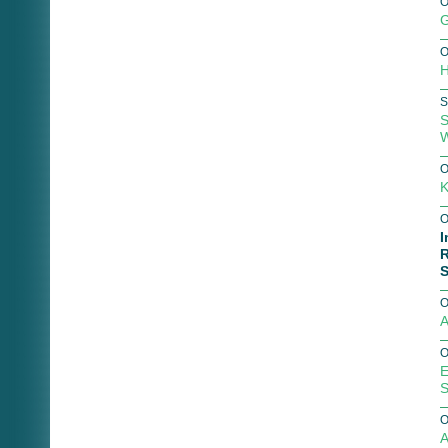
O
G
O
H
S
S
W
O
K
O
I
S
O
A
O
E
S
O
A