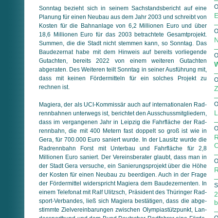
O
Sonntag bezieht sich in seinem Sachstandsbericht auf eine
E
Planung für einen Neubau aus dem Jahr 2003 und schreibt von
Kosten für die Bahnanlage von 6,2 Millionen Euro und über
O
18,6 Millionen Euro für das 2003 betrachtete Gesamtprojekt.
N
Sum­men, die die Stadt nicht stemmen kann, so Sonntag. Das
Bau­de­zer­nat habe mit dem Hinweis auf bereits vorliegende
O
Gutachten, bereits 2022 von einem weiteren Gutachten
W
abgeraten. Des Weiteren teilt Sonntag in seiner Ausführung mit,
dass mit keinen Fördermitteln für ein solches Projekt zu
O
rechnen ist.
Z
O
Magiera, der als UCI-Kommissär auch auf internationalen Rad­
L
renn­bahnen unterwegs ist, berichtet den Aus­schuss­mit­glie­dern,
dass im vergangenen Jahr in Leipzig die Fahrfläche der Rad­
O
rennbahn, die mit 400 Metern fast doppelt so groß ist wie in
R
Gera, für 700.000 Euro saniert wurde. In der Lausitz wurde die
O
Radrennbahn Forst mit Unterbau und Fahrfläche für 2,8
Millionen Euro saniert. Der Vereinsberater glaubt, dass man in
O
der Stadt Gera versuche, ein Sanierungsprojekt über die Höhe
R
der Kosten für einen Neubau zu beerdigen. Auch in der Frage
der Fördermittel widerspricht Magiera dem Baudezernenten. In
S
einem Telefonat mit Ralf Ulitzsch, Präsident des Thüringer Rad­
2
sport-Verbandes, ließ sich Magiera bestätigen, dass die ab­ge­
b
stimm­te Zielvereinbarungen zwischen Olympiastützpunkt, Lan­