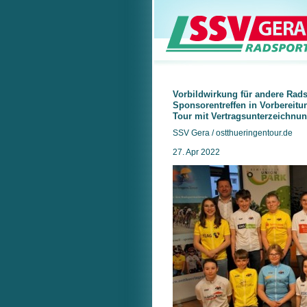
Vorbildwirkung für andere Rads
Sponsorentreffen in Vorbereitu
Tour mit Vertragsunterzeichnu
SSV Gera / ostthueringentour.de
27. Apr 2022