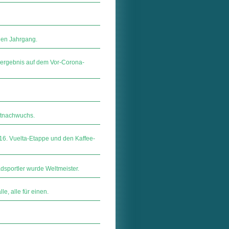
gen Jahrgang.
eergebnis auf dem Vor-Corona-
rtnachwuchs.
 16. Vuelta-Etappe und den Kaffee-
dsportler wurde Weltmeister.
le, alle für einen.