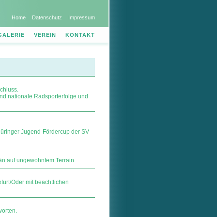
Home
Datenschutz
Impressum
GALERIE
VEREIN
KONTAKT
chluss.
und nationale Radsporterfolge und
hüringer Jugend-Fördercup der SV
rän auf ungewohntem Terrain.
urt/Oder mit beachtlichen
orten.