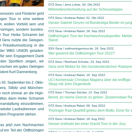
OTZ Gera / Jens Lohse, 04. Okt 2022
Millimeterentscheidung auf der Schlussetappe.
Sponsoren und Förderer geht
OTZ Gera / Andreas Rabel, 01. Okt 2022
ingen Tour in eine weitere
Geraer Gabriel Grozev ist Bundesliga-Bester im jun
n, wollen Vorbild sein und
hüringen, sondern bundes­
OTZ Gera / Andreas Rabel, 28. Sep 2022
der Tour Heike Schramm bei
Ostthüringen Tour der Nachwuchsradsportler: Meld
Gera nutzte die Ge­le­gen­
Stand.
r Präsidiumssitzung in die
SSV Gera / ostthueringentour.de, 26. Sep 2022
 der WBG UNION ge­laden.
Wer gewinnt die Ostthüringen Tour 2022?
für sein En­ga­ge­ment Dank
den Sportlern zeigen, wir
OTZ Gera / Reinhard Schulze, 24. Sep 2022
ünschen ein gutes Gelingen
Gera wird Mekka für den bundesdeutschen Radspo
sident Kurt Dannenberg.
OTZ Gera / Andreas Rabel, 16. Sep 2022
UCI-Kommissär Christian Magiera über die knifflige
 30. September bis 2. Ok­to­
Stopp mit John Degenkolb.
era, Silbitz und München­
OTZ Greiz / Thomas Stöcker, 13. Sep 2022
de noch einmal an die High­
Bereit, an meine Grenze zu gehen: Zeulenrodaer Ra
rt. Was dann Heike Schramm
eranstaltung einzustimmen,
OTZ Gera / Andreas Rabel, 09. Sep 2022
ieder Lauf­rad­rennen und
Thüringer Rad-Quartett getreu dem Motto: Einer für al
f dem Programm stehen.
OTZ Gera / Andreas Rabel, 18. Aug 2022
Geraer erstmals bei einer Grand Tour in der Jury.
was jetzt zum Nachmachen
auf ein Teil der Ostthüringen