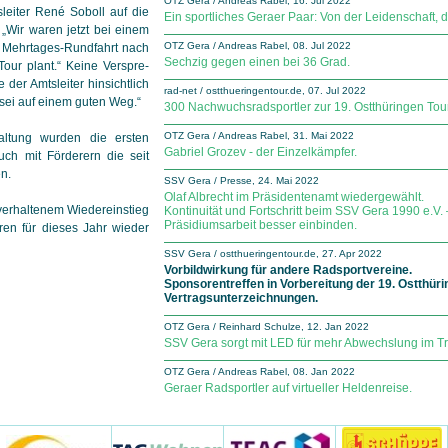
OTZ Gera / Andreas Rabel, 16. Jul 2022
sleiter René Soboll auf die
Ein sportliches Geraer Paar: Von der Leidenschaft, d
Wir waren jetzt bei einem
OTZ Gera / Andreas Rabel, 08. Jul 2022
 Mehrtages-Rundfahrt nach
Sechzig gegen einen bei 36 Grad.
ur plant.“ Keine Ver­spre­
der Amtsleiter hinsichtlich
rad-net / ostthueringentour.de, 07. Jul 2022
sei auf einem guten Weg.“
300 Nachwuchsradsportler zur 19. Ostthüringen Tour
OTZ Gera / Andreas Rabel, 31. Mai 2022
altung wurden die ersten
Gabriel Grozev - der Einzelkämpfer.
uch mit Förderern die seit
n.
SSV Gera / Presse, 24. Mai 2022
Olaf Albrecht im Präsidentenamt wiedergewählt.
erhaltenem Wieder­einstieg
Kontinuität und Fortschritt beim SSV Gera 1990 e.V. 
Präsidiumsarbeit besser einbinden.
ren für dieses Jahr wieder
SSV Gera / ostthueringentour.de, 27. Apr 2022
Vorbildwirkung für andere Radsportvereine.
Sponsorentreffen in Vorbereitung der 19. Ostthüri
Vertragsunterzeichnungen.
OTZ Gera / Reinhard Schulze, 12. Jan 2022
SSV Gera sorgt mit LED für mehr Abwechslung im Tr
OTZ Gera / Andreas Rabel, 08. Jan 2022
Geraer Radsportler auf virtueller Heldenreise.