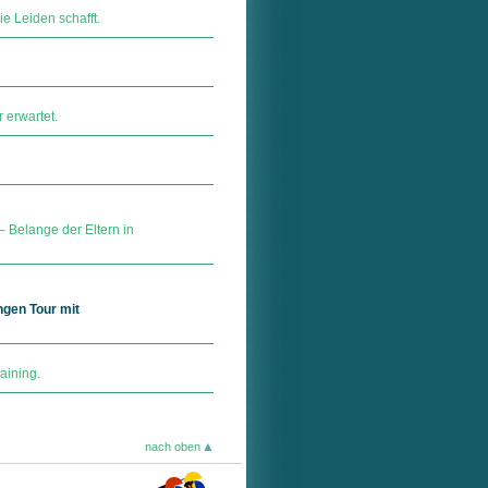
ie Leiden schafft.
 erwartet.
– Belange der Eltern in
ngen Tour mit
aining.
nach oben