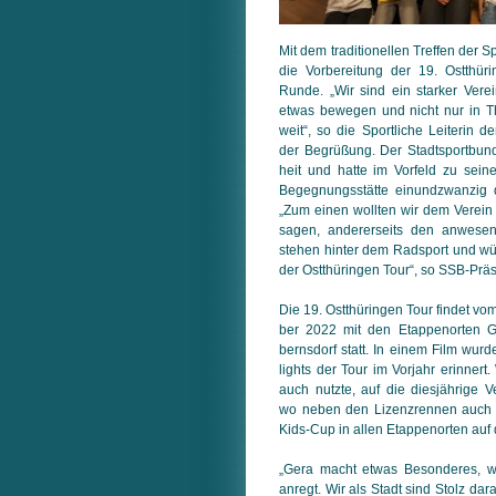
Mit dem traditionellen Treffen der 
die Vorbereitung der 19. Ostthür
Runde. „Wir sind ein starker Verei
etwas bewegen und nicht nur in T
weit“, so die Sportliche Leiterin 
der Begrüßung. Der Stadtsportbund 
heit und hatte im Vorfeld zu seine
Begegnungsstätte einundzwanzig
„Zum einen wollten wir dem Verein 
sagen, andererseits den anwesen
stehen hinter dem Radsport und w
der Ostthüringen Tour“, so SSB-Prä
Die 19. Ostthüringen Tour findet vom
ber 2022 mit den Etappenorten G
berns­dorf statt. In einem Film wur
lights der Tour im Vorjahr erinne
auch nutzte, auf die diesjährige V
wo neben den Lizenzrennen auch w
Kids-Cup in allen Etappenorten au
„Gera macht etwas Besonderes, 
anregt. Wir als Stadt sind Stolz dar