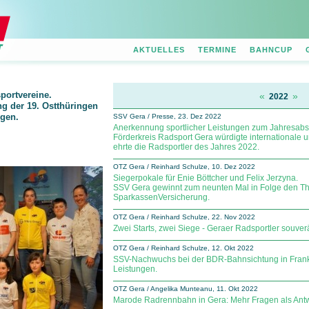
AKTUELLES
TERMINE
BAHNCUP
portvereine.
«
»
2022
ng der 19. Ostthüringen
ngen.
SSV Gera / Presse, 23. Dez 2022
Anerkennung sportlicher Leistungen zum Jahres­abs
Förderkreis Radsport Gera würdigte internationale 
ehrte die Radsportler des Jahres 2022.
OTZ Gera / Reinhard Schulze, 10. Dez 2022
Siegerpokale für Enie Böttcher und Felix Jerzyna.
SSV Gera gewinnt zum neunten Mal in Folge den T
Spar­kas­sen­Versicherung.
OTZ Gera / Reinhard Schulze, 22. Nov 2022
Zwei Starts, zwei Siege - Geraer Radsportler souve
OTZ Gera / Reinhard Schulze, 12. Okt 2022
SSV-Nachwuchs bei der BDR-Bahnsichtung in Frankf
Leistungen.
OTZ Gera / Angelika Munteanu, 11. Okt 2022
Marode Radrennbahn in Gera: Mehr Fragen als Antw