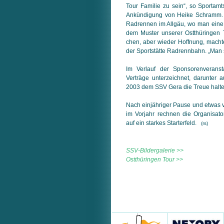
Tour Familie zu sein“, so Sportamt
Ankündigung von Heike Schramm. „
Radrennen im Allgäu, wo man eine
dem Muster unserer Ostthüringen To
chen, aber wieder Hoffnung, machte 
der Sportstätte Radrennbahn. „Man 
Im Verlauf der Sponsorenveranst
Verträge unterzeichnet, darunter a
2003 dem SSV Gera die Treue halte
Nach einjähriger Pause und etwas v
im Vorjahr rechnen die Organisato
auf ein starkes Starterfeld.
(rs)
SSV-Bildergalerie >>
Ostthüringen Tour >>