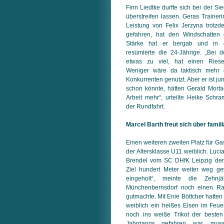
Finn Liedtke durfte sich bei der Si
überstreifen lassen. Geras Trainer
Leistung von Felix Jerzyna trotzde
gefahren, hat den Windschatten 
Stärke hat er bergab und in d
resümierte die 24-Jährige. „Bei d
etwas zu viel, hat einen Riese
Weniger wäre da taktisch mehr
Konkurrenten genutzt. Aber er ist ju
schon könnte, hätten Gerald Morta
Arbeit mehr“, urteilte Heike Schra
der Rundfahrt.
Marcel Barth freut sich über fami
Einen weiteren zweiten Platz für G
der Altersklasse U11 weiblich. Luc
Brendel vom SC DHfK Leipzig den 
Ziel hundert Meter weiter weg ge
eingeholt“, meinte die Zehnj
Münchenbernsdorf noch einen Ra
gutmachte. Mit Enie Böttcher hatten
weiblich ein heißes Eisen im Feu
noch ins weiße Trikot der besten
Jahrgangs gefahren war, mu