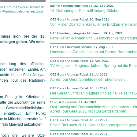
rad-net / ostthueringentour.de, 22. Sep 2021
V Gera auf zwei Ausreißer ist
18. Ostthüringen Tour rollt Anfang Oktober.
our-Wertung belegt er am Ende
OTZ Gera / Andreas Rabel, 10. Sep 2021
Von Mister Oberschenkel zu einer Blitzkarriere inspiri
OTZ Eisenberg / Angelika Munteanu, 19. Aug 2021
muss sich bei der 18.
Fette-Reifen-Rennen und Geschicklichkeitsparcours i
schlagen geben. Wo seine
OTZ Gera / Reinhard Schulze, 17. Aug 2021
Unerwarteter Zwischenstopp auf Geraer Radrennba
OTZ Gera / Andreas Rabel, 13. Aug 2021
ündung des offiziellen
TV-Hingucker: Magieras kühner Sprung auf die Ban
eden einzelnen Zähler. Am
unkte fehlten Felix Jerzyna
OTZ Gera / Andreas Rabel, 21. Jul 2021
Apres Tour Gera: Sprintduell der Ehemaligen.
ngen Tour des Radsport-
OTZ Gera / Andreas Rabel, 16. Jul 2021
Der Geraer Christian Magiera und seine Reise ins G
 Freitag im Kriterium in
tte der Zwölfjährige seine
SSV Gera / Presse, 14. Jul 2021
Olaf Ludwig und Dschamolidin Abduschaparow – ei
im Geschicklichkeitsfahren
Apres Tour Gera 2021 mit TLM Bergzeitfahren.
 eingebüßt. Ein Punkt
pe in Münchenbernsdorf auf
OTZ Gera / Andreas Rabel, 13. Jul 2021
 Nils Maiwald aufzuholen.
Erster Titel nach 2017: Geraer Bahnradsportler gew
OTZ Gera / Andreas Rabel, 10. Jul 2021
 noch drei weitere U13-