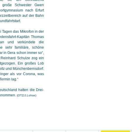
re große Schwester Gwen
ortgymnasium nach Erfurt
urzzeitbereich auf der Bahn
undfahrtstart.
ei Tagen das Mikrofon in der
edensfahrt-Kapitän Thomas
r an und verkündete die
ne sehr familiäre, schöne
r in Gera schon immer so“,
f Reinhard Schulze zog ein
mitgezogen. Ein großes Lob
bitz und Münchenbernsdorf.
ringer als vor Corona, was
Termin lag.“
utschland hatten die Drei-
 genommen.
(OTZ/J.Lohse)