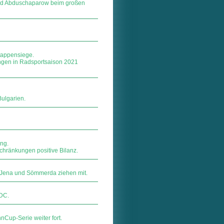
und Abduschaparow beim großen
Etappensiege.
ungen in Radsportsaison 2021
Bulgarien.
ng.
schränkungen positive Bilanz.
, Jena und Sömmerda ziehen mit.
4DC.
Cup-Serie weiter fort.