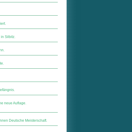
ert.
n Silbitz.
hn.
de.
efängnis.
ne neue Auflage.
innen Deutsche Meisterschaft.