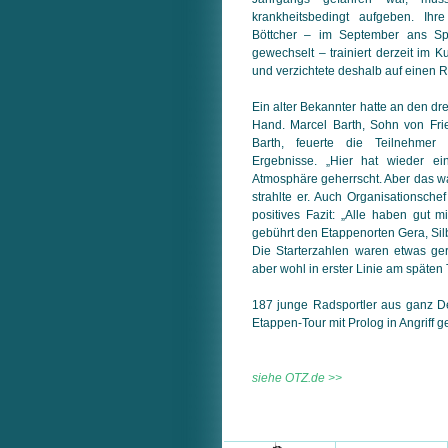
krankheitsbedingt aufgeben. Ih
Böttcher – im September ans Sp
gewechselt – trainiert derzeit im K
und verzichtete deshalb auf einen R
Ein alter Bekannter hatte an den dr
Hand. Marcel Barth, Sohn von Fri
Barth, feuerte die Teilnehme
Ergebnisse. „Hier hat wieder ei
Atmosphäre geherrscht. Aber das wa
strahlte er. Auch Organisationsche
positives Fazit: „Alle haben gut 
gebührt den Etappenorten Gera, Sil
Die Starterzahlen waren etwas ge
aber wohl in erster Linie am späten 
187 junge Radsportler aus ganz De
Etappen-Tour mit Prolog in Angriff
siehe OTZ.de >>