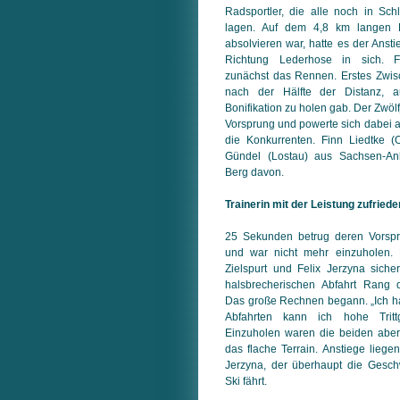
Radsportler, die alle noch in Sc
lagen. Auf dem 4,8 km langen R
absolvieren war, hatte es der Ansti
Richtung Lederhose in sich. Fel
zunächst das Rennen. Erstes Zwisc
nach der Hälfte der Distanz, 
Bonifikation zu holen gab. Der Zwö
Vorsprung und powerte sich dabei 
die Konkurrenten. Finn Liedtke 
Gündel (Lostau) aus Sachsen-An
Berg davon.
Trainerin mit der Leistung zufriede
25 Sekunden betrug deren Vorspr
und war nicht mehr einzuholen.
Zielspurt und Felix Jerzyna sicher
halsbrecherischen Abfahrt Rang 
Das große Rechnen begann. „Ich h
Abfahrten kann ich hohe Trittg
Einzuholen waren die beiden aber
das flache Terrain. Anstiege liegen 
Jerzyna, der überhaupt die Geschw
Ski fährt.