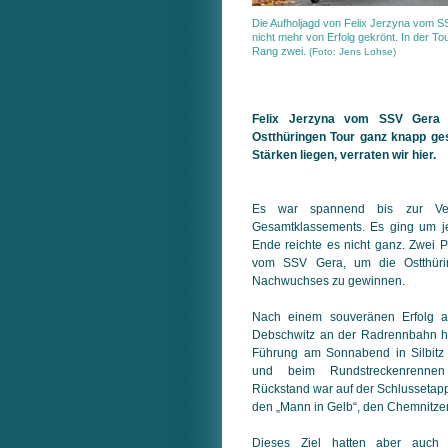
Die Aufholjagd von Felix Jerzyna vom SS
nicht mehr von Erfolg gekrönt. In der T
Rang zwei.
(Foto: Jens Lohse)
Felix Jerzyna vom SSV Gera 
Ostthüringen Tour ganz knapp ge
Stärken liegen, verraten wir hier.
Es war spannend bis zur Verk
Gesamtklassements. Es ging um j
Ende reichte es nicht ganz. Zwei P
vom SSV Gera, um die Ostthüri
Nachwuchses zu gewinnen.
Nach einem souveränen Erfolg am
Debschwitz an der Radrennbahn ha
Führung am Sonnabend in Silbitz 
und beim Rundstreckenrennen
Rückstand war auf der Schlussetap
den „Mann in Gelb“, den Chemnitzer
Dieses Ziel hatten aber auch