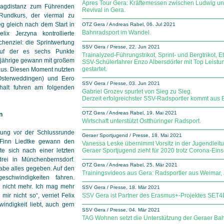
Apres Tour Gera: Kräftemessen zwischen Ludwig 
hlagdistanz zum Führenden
Revival in Gera.
undkurs, der viermal zu
eg gleich nach dem Start in
OTZ Gera / Andreas Rabel, 06. Jul 2021
Bahnradsport im Wandel.
ix Jerzyna kontrollierte
henziel: die Sprintwertung
SSV Gera / Presse, 22. Jun 2021
auf der es sechs Punkte
Trainalyzed-Führungstrikot, Sprint- und Bergtrikot, 
lfjährige gewann mit großem
SSV-Schülerfahrer Enzo Albersdörfer mit Top Leist
gestartet.
aus. Diesen Moment nutzten
(Osterweddingen) und Eero
SSV Gera / Presse, 03. Jun 2021
halt fuhren am folgenden
Gabriel Grozev spurtet von Sieg zu Sieg.
Derzeit erfolgreichster SSV-Radsportler kommt aus 
OTZ Gera / Andreas Rabel, 19. Mai 2021
n
Wirtschaft unterstützt Ostthüringer Radsport.
ung vor der Schlussrunde
Geraer Sportjugend / Presse, 18. Mai 2021
 Finn Liedtke gewann den
Vanessa Leske übernimmt Vorsitz in der Jugendleitu
te sich nach einer letzten
Geraer Sportjugend zieht für 2020 trotz Corona-Ein
drei in Münchenbernsdorf.
OTZ Gera / Andreas Rabel, 25. Mär 2021
abe alles gegeben. Auf den
Trainingsvideos aus Gera: Radsportler aus Weimar
eschwindigkeiten fahren.
 nicht mehr. Ich mag mehr
SSV Gera / Presse, 18. Mär 2021
mir nicht so“, verriet Felix
SSV Gera ist Partner des Erasmus+-Projektes SET
indigkeit liebt, auch gern
SSV Gera / Presse, 04. Mär 2021
TAG Wohnen setzt die Unterstützung der Geraer Bahn