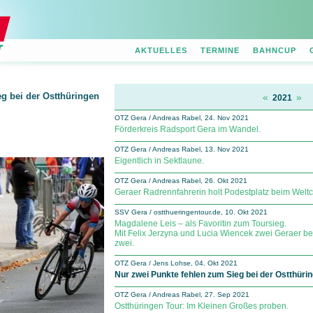
AKTUELLES
TERMINE
BAHNCUP
g bei der Ostthüringen
«
»
2021
OTZ Gera / Andreas Rabel, 24. Nov 2021
Förderkreis Radsport Gera im Wandel.
OTZ Gera / Andreas Rabel, 13. Nov 2021
Eigentlich in Sektlaune.
OTZ Gera / Andreas Rabel, 26. Okt 2021
Geraer Radrennfahrerin holt Podestplatz beim Weltcu
SSV Gera / ostthueringentour.de, 10. Okt 2021
Magdalene Leis – als Favoritin zum Toursieg.
Mit Felix Jerzyna und Lucia Wiencek zwei Geraer bei
zwei.
OTZ Gera / Jens Lohse, 04. Okt 2021
Nur zwei Punkte fehlen zum Sieg bei der Ostthürin
OTZ Gera / Andreas Rabel, 27. Sep 2021
Ostthüringen Tour: Im Kleinen Großes proben.