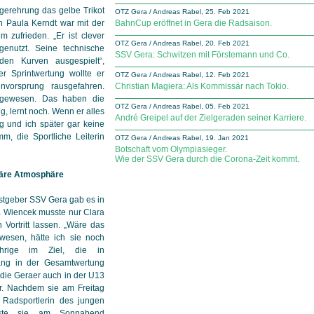
egerehrung das gelbe Trikot
OTZ Gera / Andreas Rabel, 25. Feb 2021
in Paula Kerndt war mit der
BahnCup eröffnet in Gera die Radsaison.
m zufrieden. „Er ist clever
OTZ Gera / Andreas Rabel, 20. Feb 2021
genutzt. Seine technische
SSV Gera: Schwitzen mit Förstemann und Co.
en Kurven ausgespielt“,
er Sprintwertung wollte er
OTZ Gera / Andreas Rabel, 12. Feb 2021
nvorsprung rausgefahren.
Christian Magiera: Als Kommissär nach Tokio.
 gewesen. Das haben die
OTZ Gera / Andreas Rabel, 05. Feb 2021
ng, lernt noch. Wenn er alles
André Greipel auf der Zielgeraden seiner Karriere.
g und ich später gar keine
mm, die Sportliche Leiterin
OTZ Gera / Andreas Rabel, 19. Jan 2021
Botschaft vom Olympiasieger.
Wie der SSV Gera durch die Corona-Zeit kommt.
liäre Atmosphäre
astgeber SSV Gera gab es in
ia Wiencek musste nur Clara
Vortritt lassen. „Wäre das
wesen, hätte ich sie noch
ährige im Ziel, die in
ng in der Gesamtwertung
 die Geraer auch in der U13
er. Nachdem sie am Freitag
 Radsportlerin des jungen
sste sie am Sonnabend