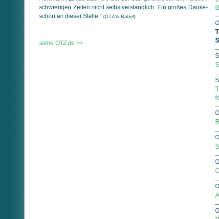
B
schwierigen Zeiten nicht selbstverständlich. Ein großes Danke­
schön an dieser Stelle.“
(OTZ/A.Rabel)
O
T
S
siehe OTZ.de >>
S
S
S
T
f
O
B
O
S
O
C
O
A
O