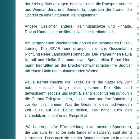
der Kreis größer gezogen, beteiligen sich die Radsport-Vereine
O
aus Weimar, Jena und Sömmerda, begrüßen die Trainer die
E
Sportler zu einer virtuellen Trainingseinheit.
M
Andere Gesichter, andere Trainingsansätze und -inhalte.
O
Davon können alle profitieren. Not macht erfinderisch.
A
g
Am vergangenen Wochenende gab es ein besonderes Ein­zel­
training. Die SSV-Renner strampelten durchs Gessental in
O
Richtung Neue Landschaft Ronneburg. Die Trainerinnen Paula
B
Kerndt und Heike Schramm sowie Sportdirektor Bernd Herr­
S
mann begrüßten an der Drachenschwanzbrücke ihre Sportler
T
mit einem Hallo und aufmunternden Worten.
S
2
Paula Kerndt checkte die Räder, stellte die Sattel ein. „Wir
haben uns alle lange nicht gesehen. Die Kids sind
S
gewachsen“, sagt sie und lacht. Bislang ist der Verein gut durch
G
die Corona-Zeit ge­kom­men, musste man nur eine Abmeldung
D
zur Kenntnis neh­men. Was die Geraer in dieser schwierigen
Zeit alles auf die Beine stellen, das nötigt auch den
O
Unterstützern des Vereins Respekt ab.
W
„Wir haben positive Rückmeldungen von unseren Sponsoren,
G
die uns zum Teil schon sehr lange unterstützen“, sagt Bernd
V
Herrmann. „Dass auch sie bei der Stange bleiben, ist in diesen
G