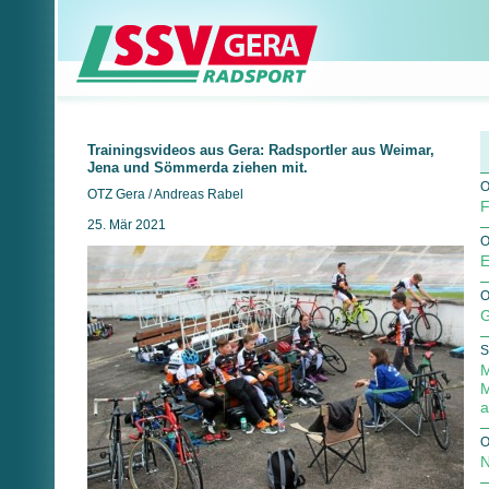
Trainingsvideos aus Gera: Radsportler aus Weimar,
Jena und Sömmerda ziehen mit.
O
OTZ Gera / Andreas Rabel
F
25. Mär 2021
O
E
O
G
S
M
M
a
O
N