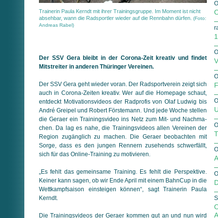
O
Trainerin Paula Kerndt mit ihrer Trainingsgruppe. Im Moment ist nicht
O
absehbar, wann die Radsportler wieder auf die Rennbahn dürfen.
(Foto:
Andreas Rabel)
r
1
O
Der SSV Gera bleibt in der Corona-Zeit kreativ und findet
V
Mitstreiter in anderen Thüringer Vereinen.
O
Der SSV Gera geht wieder voran. Der Radsportverein zeigt sich
F
auch in Corona-Zeiten kreativ. Wer auf die Homepage schaut,
O
entdeckt Motivationsvideos der Radprofis von Olaf Ludwig bis
U
André Greipel und Robert Förstemann. Und jede Woche stellen
die Geraer ein Trainingsvideo ins Netz zum Mit- und Nach­ma­
O
chen. Da lag es nahe, die Trainingsvideos allen Vereinen der
T
Region zugänglich zu machen. Die Geraer beobachten mit
Sorge, dass es den jungen Rennern zusehends schwerfällt,
O
sich für das Online-Training zu motivieren.
A
„Es fehlt das gemeinsame Training. Es fehlt die Perspektive.
O
Keiner kann sagen, ob wir Ende April mit einem BahnCup in die
D
Wett­kampfsaison einsteigen können“, sagt Trainerin Paula
Kerndt.
S
O
A
Die Trainingsvideos der Geraer kommen gut an und nun wird