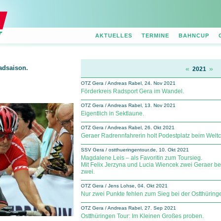
AKTUELLES
TERMINE
BAHNCUP
adsaison.
«
»
2021
OTZ Gera / Andreas Rabel, 24. Nov 2021
Förderkreis Radsport Gera im Wandel.
OTZ Gera / Andreas Rabel, 13. Nov 2021
Eigentlich in Sektlaune.
OTZ Gera / Andreas Rabel, 26. Okt 2021
Geraer Radrennfahrerin holt Podestplatz beim Weltcu
SSV Gera / ostthueringentour.de, 10. Okt 2021
Magdalene Leis – als Favoritin zum Toursieg.
Mit Felix Jerzyna und Lucia Wiencek zwei Geraer bei
zwei.
OTZ Gera / Jens Lohse, 04. Okt 2021
Nur zwei Punkte fehlen zum Sieg bei der Ostthüring
OTZ Gera / Andreas Rabel, 27. Sep 2021
Ostthüringen Tour: Im Kleinen Großes proben.