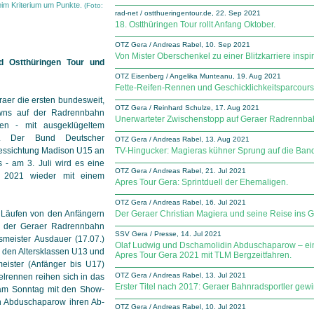
eim Kriterium um Punkte.
(Foto:
rad-net / ostthueringentour.de, 22. Sep 2021
18. Ostthüringen Tour rollt Anfang Oktober.
OTZ Gera / Andreas Rabel, 10. Sep 2021
Von Mister Oberschenkel zu einer Blitzkarriere inspiri
d Ostthüringen Tour und
OTZ Eisenberg / Angelika Munteanu, 19. Aug 2021
Fette-Reifen-Rennen und Geschicklichkeitsparcours i
aer die ersten bundesweit,
OTZ Gera / Reinhard Schulze, 17. Aug 2021
wns auf der Radrennbahn
Unerwarteter Zwischenstopp auf Geraer Radrennba
ten - mit ausgeklügeltem
pt. Der Bund Deutscher
OTZ Gera / Andreas Rabel, 13. Aug 2021
es­sichtung Madison U15 an
TV-Hingucker: Magieras kühner Sprung auf die Ban
 - am 3. Juli wird es eine
OTZ Gera / Andreas Rabel, 21. Jul 2021
s 2021 wieder mit einem
Apres Tour Gera: Sprintduell der Ehemaligen.
OTZ Gera / Andreas Rabel, 16. Jul 2021
nf Läufen von den Anfängern
Der Geraer Christian Magiera und seine Reise ins G
uf der Geraer Radrennbahn
SSV Gera / Presse, 14. Jul 2021
smeister Ausdauer (17.07.)
Olaf Ludwig und Dschamolidin Abduschaparow – ei
n den Altersklassen U13 und
Apres Tour Gera 2021 mit TLM Bergzeitfahren.
gmeister (Anfänger bis U17)
OTZ Gera / Andreas Rabel, 13. Jul 2021
elrennen reihen sich in das
Erster Titel nach 2017: Geraer Bahnradsportler gew
 am Sonntag mit den Show­
in Abduschaparow ihren Ab­
OTZ Gera / Andreas Rabel, 10. Jul 2021