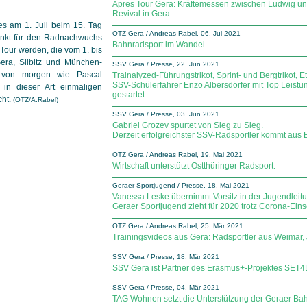
Apres Tour Gera: Kräftemessen zwischen Ludwig 
Revival in Gera.
es am 1. Juli beim 15. Tag
OTZ Gera / Andreas Rabel, 06. Jul 2021
unkt für den Radnachwuchs
Bahnradsport im Wandel.
 Tour werden, die vom 1. bis
era, Silbitz und Mün­chen­
SSV Gera / Presse, 22. Jun 2021
fi von morgen wie Pascal
Trainalyzed-Führungstrikot, Sprint- und Bergtrikot, 
SSV-Schülerfahrer Enzo Albersdörfer mit Top Leist
in dieser Art einmaligen
gestartet.
cht.
(OTZ/A.Rabel)
SSV Gera / Presse, 03. Jun 2021
Gabriel Grozev spurtet von Sieg zu Sieg.
Derzeit erfolgreichster SSV-Radsportler kommt aus 
OTZ Gera / Andreas Rabel, 19. Mai 2021
Wirtschaft unterstützt Ostthüringer Radsport.
Geraer Sportjugend / Presse, 18. Mai 2021
Vanessa Leske übernimmt Vorsitz in der Jugendleitu
Geraer Sportjugend zieht für 2020 trotz Corona-Ein
OTZ Gera / Andreas Rabel, 25. Mär 2021
Trainingsvideos aus Gera: Radsportler aus Weimar
SSV Gera / Presse, 18. Mär 2021
SSV Gera ist Partner des Erasmus+-Projektes SET
SSV Gera / Presse, 04. Mär 2021
TAG Wohnen setzt die Unterstützung der Geraer Bahn