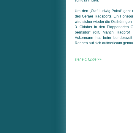
schluss finden.
Um den „Olaf-Ludwig-Pokal“ geht 
des Geraer Radsports. Ein Höhep
wird sicher wieder die Ostthüringen
3. Oktober in den Etappenorten G
berns­dorf rollt. Manch Radpro
Ackermann hat beim bundesweit 
Rennen auf sich auf­merk­sam gema
siehe OTZ.de >>