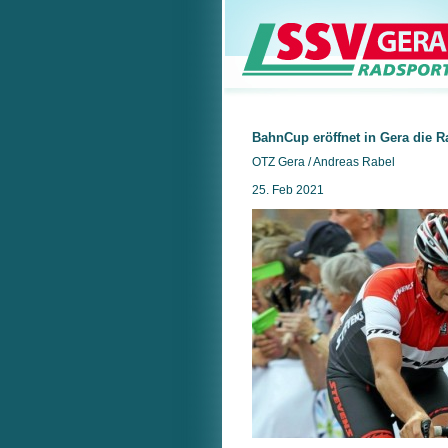
BahnCup eröffnet in Gera die R
OTZ Gera / Andreas Rabel
25. Feb 2021