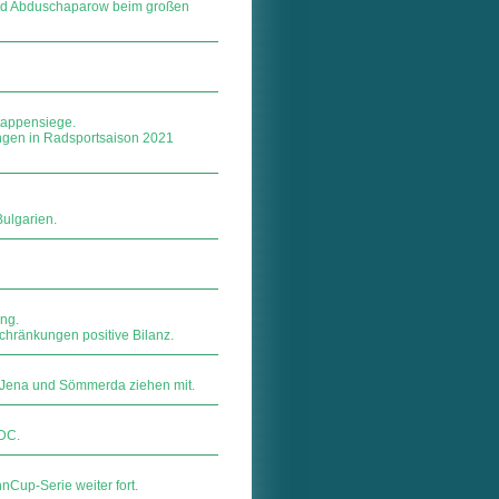
und Abduschaparow beim großen
Etappensiege.
ungen in Radsportsaison 2021
Bulgarien.
ng.
schränkungen positive Bilanz.
, Jena und Sömmerda ziehen mit.
4DC.
Cup-Serie weiter fort.