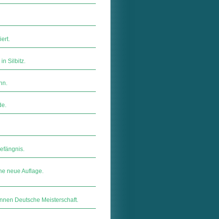
ert.
n Silbitz.
hn.
de.
efängnis.
ne neue Auflage.
innen Deutsche Meisterschaft.