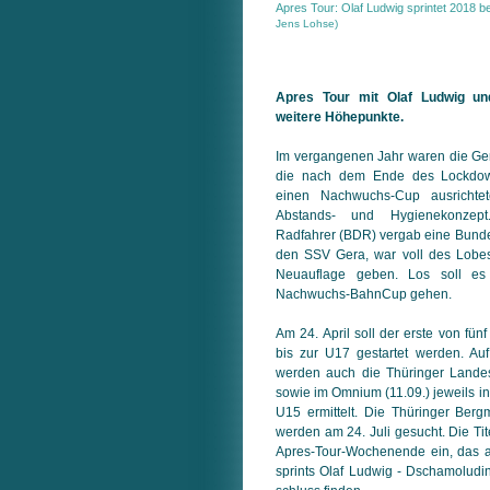
Apres Tour: Olaf Ludwig sprintet 2018 b
Jens Lohse)
Apres Tour mit Olaf Ludwig un
weitere Höhepunkte.
Im vergangenen Jahr waren die Ger
die nach dem Ende des Lockdo
einen Nach­wuchs-Cup ausrichte
Abstands- und Hygiene­konze
Radfahrer (BDR) ver­gab eine Bund
den SSV Gera, war voll des Lobes
Neuauflage geben. Los soll e
Nachwuchs-BahnCup gehen.
Am 24. April soll der erste von fü
bis zur U17 gestartet werden. A
wer­den auch die Thüringer Lande
so­wie im Omnium (11.09.) jeweils i
U15 er­mit­telt. Die Thüringer Ber
werden am 24. Juli gesucht. Die Tit
Apres-Tour-Wochen­ende ein, das
sprints Olaf Ludwig - Dschamolud