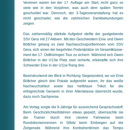
Vereinen waren bei der 17. Auflage am Start, nicht ganz so
viele wie in den Vorjahren, was auch dem späten Termin
geschuldet war. Dennoch, der 3-Tagesveranstaltung hat es
nicht geschadet, wie die zahlreichen Dankbekundungen
zeigen.
Das zahlenmäßig stärkste Aufgebot stellte der gastgebende
SSV Gera mit 27 Aktiven. Mit den Geschwistern Enie und Gwen
Böttcher gelang es zwei Nachwuchssportlerinnen vom SSV
Gera, sich einen der begehrten Podestplätze im Gesamt­klas­se­
ment der 17. Ostthüringen Tour zu sichern. Während sich Gwen
Böttcher in der U13w Platz zwei sicherte, erkämpfte sich ihre
Schwester Enie in der U11w Rang drei.
Beeindruckend der Blick in Richtung Siegerpodest, wo vor Enie
Böttcher gleich drei Pokale aufgereiht waren, ihr das weiße
Nach­wuchs­trikot sowie das hellblaue Trikot für die
erfolgreichste Geraerin in ihrer Altersklasse überreicht wurde,
dazu noch Sach­preise.
Am Vortag sorgte die 9-Jährige für ausreichend Gesprächsstoff.
Beim Geschicklichkeitsfahren etwas gepatzt, überraschte sie
die Trainer durch ihre clevere Fahrweise beim
Rundstreckenrennen in Silbitz beim Einbiegen auf die
Zielgerade. Während ihre Kon­tra­hen­tin­nen das Tempo