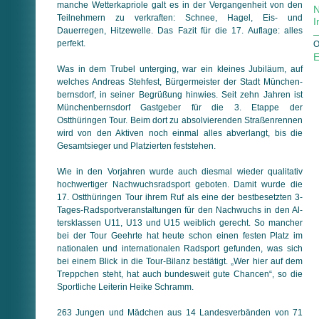
manche Wetterkapriole galt es in der Vergangenheit von den
N
Teilnehmern zu verkraften: Schnee, Hagel, Eis- und
I
Dauerregen, Hitzewelle. Das Fazit für die 17. Auflage: alles
perfekt.
O
E
Was in dem Trubel unterging, war ein kleines Jubiläum, auf
wel­ches Andreas Stehfest, Bürgermeister der Stadt Mün­chen­
berns­dorf, in seiner Begrüßung hinwies. Seit zehn Jahren ist
Mün­chen­berns­dorf Gastgeber für die 3. Etappe der
Ostthüringen Tour. Beim dort zu absolvierenden Straßenrennen
wird von den Aktiven noch einmal alles abverlangt, bis die
Gesamtsieger und Platzierten feststehen.
Wie in den Vorjahren wurde auch diesmal wieder qualitativ
hoch­wer­ti­ger Nachwuchsradsport geboten. Damit wurde die
17. Ost­thüringen Tour ihrem Ruf als eine der bestbesetzten 3-
Tages-Rad­sport­ver­an­stal­tun­gen für den Nachwuchs in den Al­
ters­klas­sen U11, U13 und U15 weiblich gerecht. So mancher
bei der Tour Geehrte hat heute schon einen festen Platz im
nationalen und internationalen Radsport gefunden, was sich
bei einem Blick in die Tour-Bilanz bestätigt. „Wer hier auf dem
Treppchen steht, hat auch bundesweit gute Chancen“, so die
Sportliche Leiterin Heike Schramm.
263 Jungen und Mädchen aus 14 Landesverbänden von 71