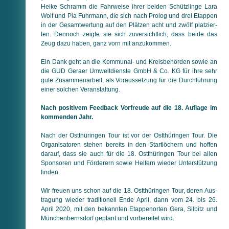
Heike Schramm die Fahrweise ihrer beiden Schützlinge Lara
Wolf und Pia Fuhrmann, die sich nach Prolog und drei Etappen
in der Gesamtwertung auf den Plätzen acht und zwölf plat­zier­
ten. Dennoch zeigte sie sich zuversichtlich, dass beide das
Zeug dazu haben, ganz vorn mit anzukommen.
Ein Dank geht an die Kommunal- und Kreisbehörden sowie an
die GUD Geraer Umweltdienste GmbH & Co. KG für ihre sehr
gute Zusammenarbeit, als Voraussetzung für die Durchführung
einer solchen Veranstaltung.
Nach positivem Feedback Vorfreude auf die 18. Auflage im
kommenden Jahr.
Nach der Ostthüringen Tour ist vor der Ostthüringen Tour. Die
Organisatoren stehen bereits in den Startlöchern und hoffen
darauf, dass sie auch für die 18. Ostthüringen Tour bei allen
Sponsoren und Förderern sowie Helfern wieder Unterstützung
finden.
Wir freuen uns schon auf die 18. Ostthüringen Tour, deren Aus­
tra­gung wieder traditionell Ende April, dann vom 24. bis 26.
April 2020, mit den bekannten Etappenorten Gera, Silbitz und
Mün­chen­berns­dorf geplant und vorbereitet wird.