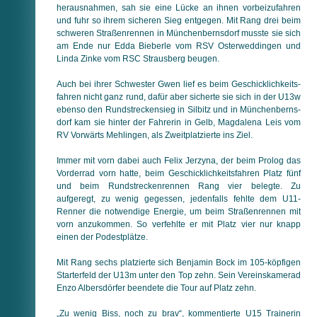
herausnahmen, sah sie eine Lücke an ihnen vorbeizufahren
und fuhr so ihrem sicheren Sieg entgegen. Mit Rang drei beim
schweren Straßenrennen in Mün­chen­berns­dorf musste sie sich
am Ende nur Edda Bieberle vom RSV Osterweddingen und
Linda Zinke vom RSC Strausberg beugen.
Auch bei ihrer Schwester Gwen lief es beim Ge­schick­lich­keits­
fah­ren nicht ganz rund, dafür aber sicherte sie sich in der U13w
ebenso den Rundstreckensieg in Silbitz und in Mün­chen­berns­
dorf kam sie hinter der Fahrerin in Gelb, Magdalena Leis vom
RV Vorwärts Mehlingen, als Zweitplatzierte ins Ziel.
Immer mit vorn dabei auch Felix Jerzyna, der beim Prolog das
Vor­der­rad vorn hatte, beim Geschicklichkeitsfahren Platz fünf
und beim Rundstreckenrennen Rang vier belegte. Zu
aufgeregt, zu wenig gegessen, jedenfalls fehlte dem U11-
Renner die not­wen­di­ge Energie, um beim Straßenrennen mit
vorn an­zu­kom­men. So verfehlte er mit Platz vier nur knapp
einen der Podest­plätze.
Mit Rang sechs platzierte sich Benjamin Bock im 105-köpfigen
Starterfeld der U13m unter den Top zehn. Sein Vereinskamerad
Enzo Albersdörfer beendete die Tour auf Platz zehn.
„Zu wenig Biss, noch zu brav“, kommentierte U15 Trainerin