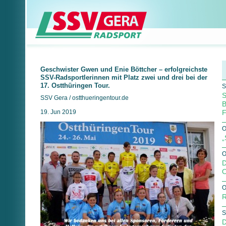
Geschwister Gwen und Enie Böttcher – erfolgreichste
SSV-Radsportlerinnen mit Platz zwei und drei bei der
17. Ostthüringen Tour.
S
S
SSV Gera / ostthueringentour.de
B
19. Jun 2019
F
O
„
O
D
O
O
R
S
D