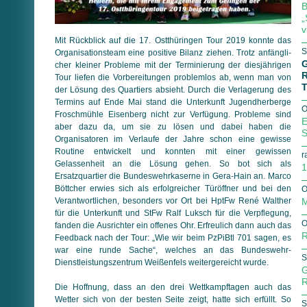
B
„
v
Mit Rückblick auf die 17. Ostthüringen Tour 2019 konnte das
S
Orga­ni­sa­tions­team eine positive Bilanz ziehen. Trotz an­fäng­li­
G
cher kleiner Probleme mit der Terminierung der diesjährigen
R
Tour liefen die Vorbereitungen problemlos ab, wenn man von
T
der Lösung des Quartiers absieht. Durch die Verlagerung des
Termins auf Ende Mai stand die Unterkunft Jugendherberge
O
Froschmühle Eisenberg nicht zur Verfügung. Probleme sind
E
aber dazu da, um sie zu lösen und dabei haben die
S
Organisatoren im Verlaufe der Jahre schon eine gewisse
Routine entwickelt und konnten mit einer gewissen
r
Gelassenheit an die Lösung gehen. So bot sich als
1
Ersatzquartier die Bundeswehrkaserne in Gera-Hain an. Marco
Böttcher erwies sich als erfolgreicher Türöffner und bei den
O
Verantwortlichen, besonders vor Ort bei HptFw René Walther
M
für die Unterkunft und StFw Ralf Luksch für die Verpflegung,
O
fanden die Ausrichter ein offenes Ohr. Erfreulich dann auch das
R
Feedback nach der Tour: „Wie wir beim PzPiBtl 701 sagen, es
war eine runde Sache“, welches an das Bundeswehr-
S
Dienstleistungszentrum Weißenfels weitergereicht wurde.
G
R
Die Hoffnung, dass an den drei Wettkampftagen auch das
Wetter sich von der besten Seite zeigt, hatte sich erfüllt. So
S