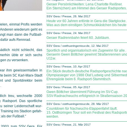
Geraer Persönlichkeiten: Lena Charlotte Reißner.
Ein Stern(chen) am Himmel des Geraer Radsportes.
SSV Gera / Presse, 26. Mai 2017
Heute vor 60 Jahren ertönte in Gera die Startglocke.
ielen, einmal Profis werden
Was aus dem einstigen Schmuckkästchen bis heute 
 Anderen wiederum geht es
SSV Gera / Presse, 24. Mai 2017
ngt man dann die Fuß­ball­
Geraer Radrennbahn feiert 60. Jubiläum.
dafür aufs Renn­rad.
SSV Gera / ostthueringentour.de, 12. Mai 2017
ädlich nicht schlecht, das
Sportlich und organisatorisch ein Zugewinn für alle.
Geraerin Gwen Böttcher gewinnt Straßenrennen und
erhin übte er sich sechs
U11w.
igen zu versenken.
SSV Gera / Presse, 10. Apr 2017
 war ihm gewissermaßen in
Ein Stück deutsch-deutsche Radsportgeschichte nac
Olympiasieger von 1988 Olaf Ludwig und Silbermed
lte beim SC Karl-Marx-Stadt
Ehrengäste beim 6. Radsport-Stammtisch.
ent und Sportdirektor beim
.
SSV Gera / Presse, 05. Apr 2017
Gwen Böttcher übernimmt Führung im SV-Cup.
lich treu, wechselte 2000
SSV-Radnachwuchs erfolgreich in Straßensaison 201
g Radsport. Das sportliche
SSV Gera / ostthueringentour.de, 28. Mär 2017
zu seiner Leidenschaft wur­
Countdown für Nachwuchs-Etappenfahrt läuft.
Training ins Stadion ge­fah­
15. Ostthüringen Tour soll ein Festival des Radspor
als der Fußball.“
werden.
SSV Gera / Presse, 21. Mär 2017
er 2003 zum SSV Gera. Für