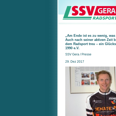
„Am Ende ist es zu wenig, was
Auch nach seiner aktiven Zeit 
dem Radsport treu – ein Glücks
1990 e.V.
SSV Gera / Presse
29. Dez 2017