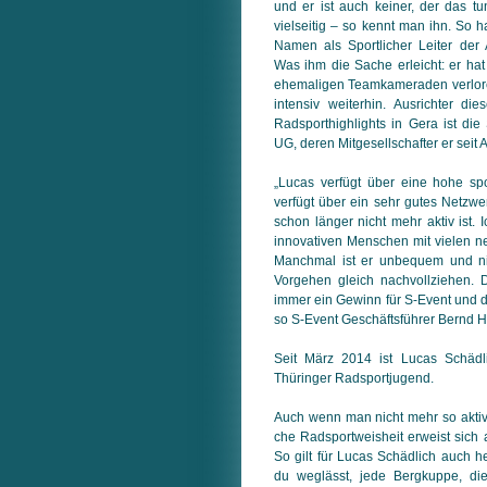
und er ist auch keiner, der das t
viel­seitig – so kennt man ihn. So 
Namen als Sportlicher Leiter der
Was ihm die Sache erleicht: er hat
ehe­ma­li­gen Teamkameraden verlor
intensiv weiterhin. Ausrichter die
Rad­sport­high­lights in Gera ist d
UG, deren Mitgesellschafter er seit A
„Lucas verfügt über eine hohe sp
ver­fügt über ein sehr gutes Netzwe
schon länger nicht mehr aktiv ist. 
inno­va­ti­ven Menschen mit vielen 
Manch­mal ist er unbequem und n
Vor­ge­hen gleich nachvollziehen
immer ein Gewinn für S-Event und 
so S-Event Geschäftsführer Bernd 
Seit März 2014 ist Lucas Schädl
Thüringer Radsportjugend.
Auch wenn man nicht mehr so aktiv i
che Radsportweisheit erweist sich 
So gilt für Lucas Schädlich auch he
du weglässt, jede Bergkuppe, die