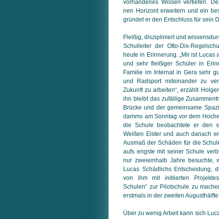
vor­han­de­nes Wissen vertiefen. D
nen Horizont erweitern und ein bes
grün­det er den Entschluss für sein 
Fleißig, diszipliniert und wissensdurs
Schulleiter der Otto-Dix-Regelsc
heute in Erinnerung. „Mir ist Lucas 
und sehr fleißiger Schüler in Erin
Familie im Internat in Gera sehr g
und Radsport miteinander zu ve
Zukunft zu arbeiten“, erzählt Holger
ihn bleibt das zufällige Zusammentr
Brücke und der gemeinsame Spazie
damms am Sonntag vor dem Hochwa
die Schule beobachtete er den s
Weißen Elster und auch danach er
Ausmaß der Schäden für die Schul
aufs engste mit seiner Schule verb
nur zweieinhalb Jahre besuchte, we
Lucas Schädlichs Entscheidung, 
von ihm mit initiierten Projekt
Schulen“ zur Pilotschule zu machen
erstmals in der zweiten Augusthälfte 2
Über zu wenig Arbeit kann sich Luc