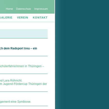
Home
Datenschutz
Impressum
GALERIE
VEREIN
KONTAKT
ich dem Radsport treu – ein
 Schülerfahrerinnen in Thüringen –
nd Lara Röhricht.
eim Jugend-Fördercup Thüringen der
gagement eine Symbiose.