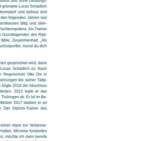
eudvoll und ohne Leis­tungs­
3 gründete Lucas Schädlich
ermsdorf und betreut dort
n den folgenden Jahren war
tersklassen tätig und über­
Fachkompetenz. Als Trainer
die Grundtugenden des Rad­
ille, Zu­sam­men­halt. „Als
chs­sport­ler, musst du dich
nen gesprochen wird, dann
f Lucas Schädlich zu. Nach
r Regelschule Otto Dix in
ahrungen bei seiner Tä­tig­
s folgte 2010 der Abschluss
stenten. 2012 legte er das
hüringen ab. Er ist im Be­
Oktober 2017 studiert er an
n Ziel: Diplom-Trainer des
fischen Input zur Ver­bes­se­
alten. Mit einer fun­dier­ten
nz, möchte ich mein bereits