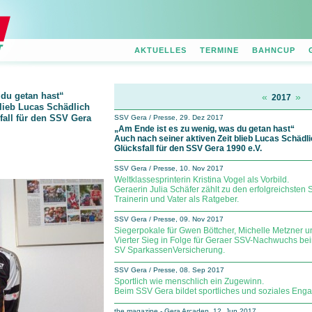
AKTUELLES
TERMINE
BAHNCUP
 du getan hast“
«
»
2017
blieb Lucas Schädlich
fall für den SSV Gera
SSV Gera / Presse, 29. Dez 2017
„Am Ende ist es zu wenig, was du getan hast“
Auch nach seiner aktiven Zeit blieb Lucas Schädl
Glücksfall für den SSV Gera 1990 e.V.
SSV Gera / Presse, 10. Nov 2017
Weltklassesprinterin Kristina Vogel als Vorbild.
Geraerin Julia Schäfer zählt zu den erfolgreichsten
Trainerin und Vater als Ratgeber.
SSV Gera / Presse, 09. Nov 2017
Siegerpokale für Gwen Böttcher, Michelle Metzner u
Vierter Sieg in Folge für Geraer SSV-Nachwuchs b
SV Spar­kas­sen­Ver­si­che­rung.
SSV Gera / Presse, 08. Sep 2017
Sportlich wie menschlich ein Zugewinn.
Beim SSV Gera bildet sportliches und soziales En
the magazine - Gera Arcaden, 12. Jun 2017