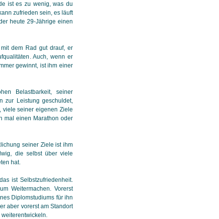
de ist es zu wenig, was du
ann zufrieden sein, es läuft
der heute 29-Jährige einen
 mit dem Rad gut drauf, er
fqualitäten. Auch, wenn er
mmer gewinnt, ist ihm einer
ohen Belastbarkeit, seiner
n zur Leistung geschuldet,
 viele seiner eigenen Ziele
hon mal einen Marathon oder
lichung seiner Ziele ist ihm
wig, die selbst über viele
eten hat.
as ist Selbstzufriedenheit.
 zum Weitermachen. Vorerst
eines Diplomstudiums für ihn
 er aber vorerst am Standort
 weiterentwickeln.