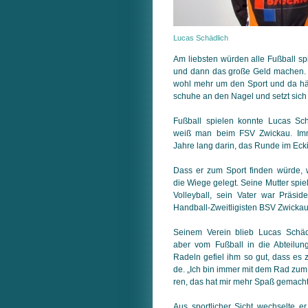
Lucas Schädlich
Am liebsten würden alle Fußball sp
und dann das große Geld machen.
wohl mehr um den Sport und da hä
schuhe an den Nagel und setzt sich 
Fußball spielen konnte Lucas Sch
weiß man beim FSV Zwickau. Imm
Jahre lang darin, das Runde im Eck
Dass er zum Sport finden würde,
die Wiege gelegt. Seine Mutter spie
Volley­ball, sein Vater war Präsid
Hand­ball-Zweitligisten BSV Zwickau
Seinem Verein blieb Lucas Schäd
aber vom Fußball in die Abteilun
Radeln ge­fiel ihm so gut, dass es 
de. „Ich bin immer mit dem Rad zum 
ren, das hat mir mehr Spaß gemacht 
Aus sportlicher Sicht wechselte 