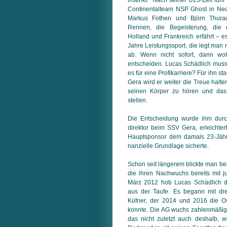
Continentalteam NSP Ghost in Nec
Markus Fothen und Björn Thurau
Rennen, die Begeisterung, die 
Holland und Frankreich erfährt – e
Jahre Leis­tungs­sport, die legt man
ab. Wenn nicht sofort, dann wo
entscheiden. Lucas Schädlich musst
es für eine Profikarriere? Für ihn s
Gera wird er weiter die Treue halten.
seinen Körper zu hören und das
stellen.
Die Entscheidung wurde ihm durc
direktor beim SSV Gera, erleichter
Haupt­sponsor dem damals 23-Jährig
nan­ziel­le Grundlage sicherte.
Schon seit längerem blickte man bei
die ihren Nachwuchs bereits mit ju
März 2012 hob Lucas Schädlich 
aus der Taufe. Es begann mit dre
Küfner, der 2014 und 2016 die O
konnte. Die AG wuchs zahlenmäßi
das nicht zuletzt auch deshalb, 