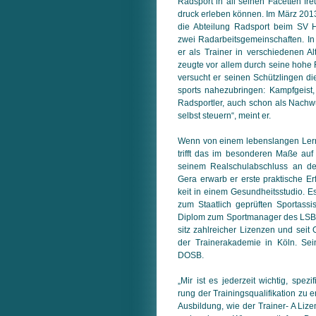
Rad­sport in all seinen Facetten fr
druck erleben können. Im März 201
die Abteilung Radsport beim SV H
zwei Radarbeitsgemeinschaften. I
er als Trainer in verschiedenen Al
zeugte vor allem durch seine hohe 
versucht er seinen Schützlingen 
sports nahezubringen: Kampfgeist, W
Radsportler, auch schon als Nach­wu
selbst steuern“, meint er.
Wenn von einem lebenslangen Ler
trifft das im besonderen Maße au
sei­nem Realschulabschluss an de
Gera erwarb er erste praktische Erf
keit in einem Gesundheitsstudio. E
zum Staatlich geprüften Sportassi
Diplom zum Sportmanager des LSB T
sitz zahlreicher Lizenzen und seit 
der Trainerakademie in Köln. Sei
DOSB.
„Mir ist es jederzeit wichtig, spezi
rung der Trainingsqualifikation zu erh
Ausbildung, wie der Trainer- A Lize