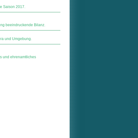
ie Saison 2017.
ung beeindruckende Bilanz.
 Gera und Umgebung.
es und ehrenamtliches