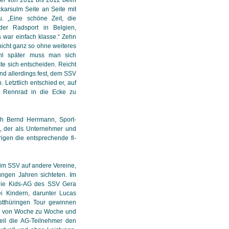
karsulm Seite an Seite mit
. „Eine schöne Zeit, die
der Radsport in Belgien,
s war einfach klasse.“ Zehn
 nicht ganz so ohne weiteres
hl später muss man sich
e sich entscheiden. Reicht
tand allerdings fest, dem SSV
 Letztlich ent­schied er, auf
 Rennrad in die Ecke zu
h Bernd Herrmann, Sport­
t, der als Unternehmer und
en die ent­spre­chen­de fi­
m SSV auf andere Ver­ei­ne,
ngen Jahren sich­te­ten. Im
die Kids-AG des SSV Gera
i Kindern, darunter Lucas
stthüringen Tour gewinnen
g von Woche zu Woche und
weil die AG-Teilnehmer den