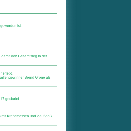
geworden ist.
 damit den Gesamtsieg in der
herlebt.
aillengewinner Bernd Gröne als
7 gestartet.
ts mit Kräftemessen und viel Spaß