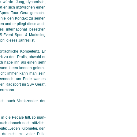
un würde. Jung, dynamisch,
hat er sich inzwischen einen
 Apres Tour Gera gemacht.
 nie den Kontakt zu seinen
en und er pflegt diese auch
ses international besetzten
ie S-Event Sport & Marketing
pril dieses Jahres ist.
ortfachliche Kompetenz. Er
rk zu den Profis, obwohl er
Ich habe ihn als einen sehr
neuen Ideen kennen gelernt.
icht immer kann man sein
. Dennoch, am Ende war es
den Radsport im SSV Gera“,
Herrmann.
ich auch Vorsitzender der
n die Pedale tritt, so man­
auch danach noch nütz­lich.
ute: „Jeden Kilo­me­ter, den
 du nicht mit voller Pulle