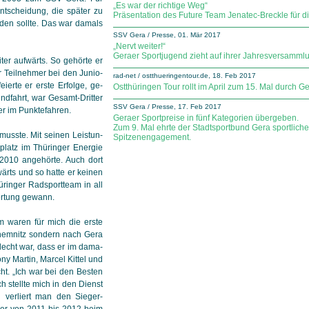
„Es war der richtige Weg“
Entscheidung, die später zu
Präsentation des Future Team Jenatec-Breckle für d
rden sollte. Das war damals
SSV Gera / Presse, 01. Mär 2017
„Nervt weiter!“
Geraer Sportjugend zieht auf ihrer Jahresversamml
ter aufwärts. So gehörte er
Teilnehmer bei den Ju­nio­
rad-net / ostthueringentour.de, 18. Feb 2017
ierte er erste Er­fol­ge, ge­
Ostthüringen Tour rollt im April zum 15. Mal durch
ndfahrt, war Gesamt-Dritter
SSV Gera / Presse, 17. Feb 2017
 im Punkte­fahren.
Geraer Sportpreise in fünf Kategorien übergeben.
Zum 9. Mal ehrte der Stadtsportbund Gera sportlich
usste. Mit seinen Leis­tun­
Spitzenengagement.
tplatz im Thüringer Energie
2010 angehörte. Auch dort
wärts und so hatte er keinen
ringer Rad­sport­team in all
rtung gewann.
 waren für mich die erste
Chemnitz sondern nach Gera
echt war, dass er im da­ma­
ny Martin, Marcel Kittel und
cht. „Ich war bei den Besten
h stellte mich in den Dienst
verliert man den Sie­ger­
r er von 2011 bis 2012 beim