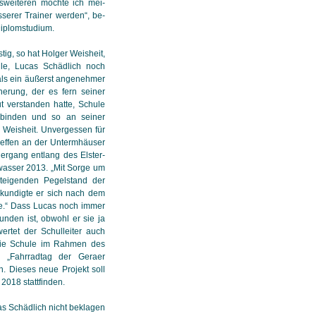
esweiteren möchte ich mei­
serer Trainer werden“, be­
Diplom­studium.
tig, so hat Holger Weis­heit,
hule, Lucas Schädlich noch
als ein äußerst an­ge­neh­mer
nerung, der es fern seiner
ut verstanden hatte, Schule
rbinden und so an seiner
 Weisheit. Un­ver­ges­sen für
effen an der Unterm­häu­ser
rgang ent­lang des Elster­
sser 2013. „Mit Sorge um
teigenden Pegel­stand der
kundigte er sich nach dem
e.“ Dass Lucas noch immer
unden ist, obwohl er sie ja
rtet der Schul­leiter auch
die Schule im Rahmen des
es „Fahrradtag der Geraer
. Dieses neue Projekt soll
018 statt­fin­den.
as Schädlich nicht beklagen