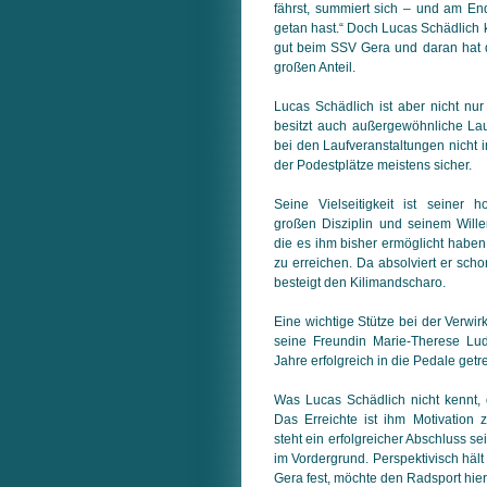
fährst, summiert sich – und am En
getan hast.“ Doch Lucas Schädlich k
gut beim SSV Gera und daran hat 
großen Anteil.
Lucas Schädlich ist aber nicht nur
besitzt auch außergewöhnliche Lau
bei den Laufveranstaltungen nicht i
der Podestplätze meistens sicher.
Seine Vielseitigkeit ist seiner h
großen Disziplin und seinem Wille
die es ihm bisher ermöglicht haben,
zu er­rei­chen. Da absolviert er sc
be­steigt den Kilimandscharo.
Eine wichtige Stütze bei der Verwirk
sei­ne Freundin Marie-Therese Lud
Jah­re erfolgreich in die Pedale getr
Was Lucas Schädlich nicht kennt, d
Das Erreichte ist ihm Motivation
steht ein erfolgreicher Abschluss s
im Vordergrund. Perspektivisch hält
Gera fest, möchte den Radsport hier