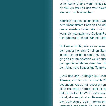
seine Karriere eine wohl richtige 
einem Glücksfall für den Verein we
aber noch nicht absehbar.
Sportlich ging es bei ihm immer wei
dem Nationalteam Bahn an und war 
ren­weltmeisterschaften. Als Junior fe
wann die Internationale Cottbus-Ru
der Bundesliga, wurde WM-Siebenter
So kam es für ihn, wie es kommen m
gen empfahl er sich für einen Star
Team, dem er dann von 2007 bis 
ging es bei ihm sportlich weiter auf
geringen Anteil daran, dass das Thü
den Jahren die Bundesliga-Teamwe
„Gera und das Thüringer U23-Team
Adresse, also bin ich nicht nach 
gegangen.“ Ob es nun gut oder schl
ligen ­Thüringer Energie Team mit To
Patrick Gretsch fuhr? Er weiß es ni
dabei, aber es gab eben Bessere. Ic
der Mannschaft. Doch irgendwann 
instinkt.“ Nach seiner U23-Zeit fuh