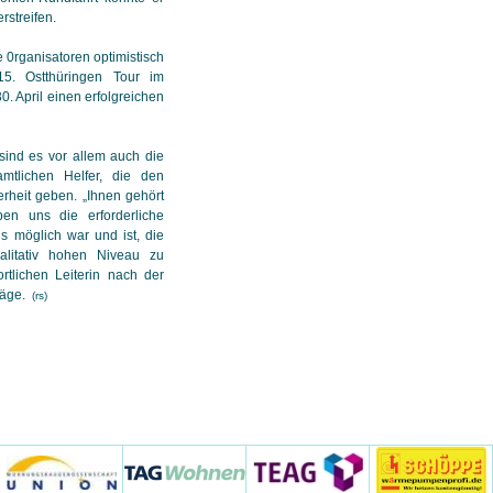
rstreifen.
e 0rganisatoren optimistisch
5. Ostthüringen Tour im
 April einen erfolgreichen
nd es vor allem auch die
mtlichen Helfer, die den
rheit geben. „Ihnen gehört
en uns die erforderliche
s möglich war und ist, die
alitativ hohen Niveau zu
tlichen Leiterin nach der
räge.
(rs)