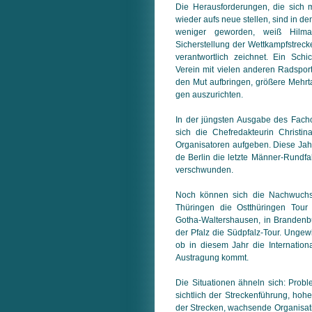
Die Herausforderungen, die sich 
wieder aufs neue stellen, sind in d
weniger geworden, weiß Hilma
Sicherstellung der Wettkampfstrecke
verantwortlich zeichnet. Ein Sch
Verein mit vielen anderen Radsport
den Mut aufbringen, größere Mehrtage
gen auszurichten.
In der jüngsten Ausgabe des Fach
sich die Chefredakteurin Christ
Organisatoren aufgeben. Diese Jahr
de Berlin die letzte Männer-Rund
ver­schwunden.
Noch können sich die Nachwuchs-
Thüringen die Ostthüringen Tou
Gotha-Waltershausen, in Brandenb
der Pfalz die Südpfalz-Tour. Ungew
ob in diesem Jahr die Internationa
Austragung kommt.
Die Situationen ähneln sich: Prob
sicht­lich der Streckenführung, hohe
der Strecken, wachsende Organisati