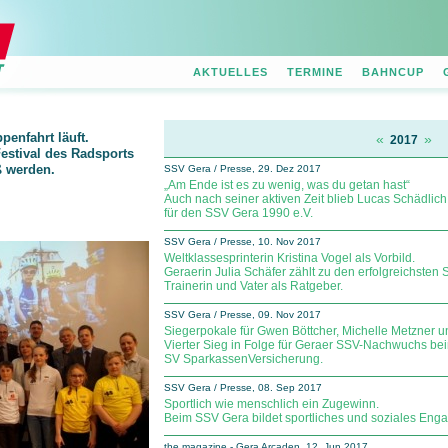
AKTUELLES
TERMINE
BAHNCUP
enfahrt läuft.
«
»
2017
Festival des Radsports
ß werden.
SSV Gera / Presse, 29. Dez 2017
„Am Ende ist es zu wenig, was du getan hast“
Auch nach seiner aktiven Zeit blieb Lucas Schädlich
für den SSV Gera 1990 e.V.
SSV Gera / Presse, 10. Nov 2017
Weltklassesprinterin Kristina Vogel als Vorbild.
Geraerin Julia Schäfer zählt zu den erfolgreichsten
Trainerin und Vater als Ratgeber.
SSV Gera / Presse, 09. Nov 2017
Siegerpokale für Gwen Böttcher, Michelle Metzner u
Vierter Sieg in Folge für Geraer SSV-Nachwuchs b
SV Spar­kas­sen­Ver­si­che­rung.
SSV Gera / Presse, 08. Sep 2017
Sportlich wie menschlich ein Zugewinn.
Beim SSV Gera bildet sportliches und soziales En
the magazine - Gera Arcaden, 12. Jun 2017