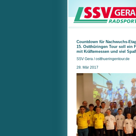
Countdown für Nachwuchs-Etapp
15. Ostthüringen Tour soll ein 
mit Kräftemessen und viel Spa
SSV Gera / ostthueringentour.de
28. Mär 2017