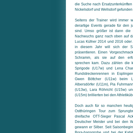
die Suche nach Ersatzunterkünfte
Nickelsdorf und Wellsdorf gefunden 
Seitens der Trainer wird immer w
derartige Events gerade für den
sind. Umso größer ist dann die
Nachwuchs ganz nach oben auf das
Lucas Küfner 2014 und 2016 oder
in diesem Jahr will sich der S
präsentieren. Einen Vorgeschmac
Schramm, als sie auf den erfol
sprechen kam. Dazu zählen die k
Sprigode (U17w) und Lena Charl
Rundstreckenrennen in Esplinge
Gwen Böttcher (U11w) beim Le
Albersdörfer (U11m), Pia Fuhrman
(U13w), Lara Röhricht (U15w) un
(U15m) brillierten bei den Athletikü
Doch auch für so manchen heuti
Ostthüringen Tour zum Sprungbr
dreifache OTT-Sieger Pascal A
Deutscher Meister und bei den We
gewann er Silber. Seit Saisonbeginn
Bora-hansgrohe und bei der Katal