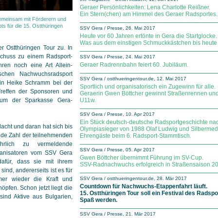
Geraer Persönlichkeiten: Lena Charlotte Reißner.
Ein Stern(chen) am Himmel des Geraer Radsportes.
emeinsam mit Förderern und
ots für die 15. Ostthüringen
SSV Gera / Presse, 26. Mai 2017
Heute vor 60 Jahren ertönte in Gera die Startglocke.
Was aus dem einstigen Schmuckkästchen bis heute 
er Ostthüringen Tour zu. In
schuss zu einem Rad­sport­
SSV Gera / Presse, 24. Mai 2017
Geraer Radrennbahn feiert 60. Jubiläum.
ren noch eine Art Allein­
chen Nach­wuchs­rad­sport
SSV Gera / ostthueringentour.de, 12. Mai 2017
erin Heike Schramm bei der
Sportlich und organisatorisch ein Zugewinn für alle.
reffen der Sponsoren und
Geraerin Gwen Böttcher gewinnt Straßenrennen und
trum der Sparkasse Gera-
U11w.
SSV Gera / Presse, 10. Apr 2017
Ein Stück deutsch-deutsche Radsportgeschichte nac
acht und daran hat sich bis
Olympiasieger von 1988 Olaf Ludwig und Silbermed
e Zahl der teil­neh­men­den
Ehrengäste beim 6. Radsport-Stammtisch.
hrlich zu vermeldende
SSV Gera / Presse, 05. Apr 2017
rganisatoren vom SSV Gera
Gwen Böttcher übernimmt Führung im SV-Cup.
dafür, dass sie mit ihrem
SSV-Radnachwuchs erfolgreich in Straßensaison 201
nd, andererseits ist es für
mer wieder die Kraft und
SSV Gera / ostthueringentour.de, 28. Mär 2017
Countdown für Nachwuchs-Etappenfahrt läuft.
öpfen. Schon jetzt liegt die
15. Ostthüringen Tour soll ein Festival des Radsp
sind Aktive aus Bulgarien,
Spaß werden.
SSV Gera / Presse, 21. Mär 2017