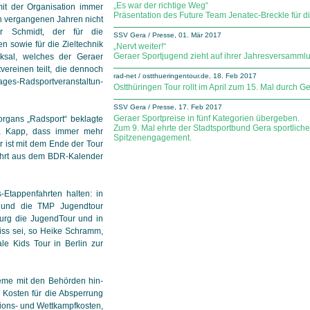
„Es war der richtige Weg“
mit der Organisation immer
Präsentation des Future Team Jenatec-Breckle für d
en vergangenen Jahren nicht
r Schmidt, der für die
SSV Gera / Presse, 01. Mär 2017
n sowie für die Zieltechnik
„Nervt weiter!“
Geraer Sportjugend zieht auf ihrer Jahresversamml
icksal, welches der Geraer
vereinen teilt, die dennoch
rad-net / ostthueringentour.de, 18. Feb 2017
s-Rad­sport­ver­an­stal­tun­
Ostthüringen Tour rollt im April zum 15. Mal durch
SSV Gera / Presse, 17. Feb 2017
Geraer Sportpreise in fünf Kategorien übergeben.
organs „Radsport“ beklagte
Zum 9. Mal ehrte der Stadtsportbund Gera sportlich
ina Kapp, dass immer mehr
Spitzenengagement.
 ist mit dem Ende der Tour
fahrt aus dem BDR-Kalender
Etappenfahrten halten: in
r und die TMP Jugendtour
urg die JugendTour und in
iss sei, so Heike Schramm,
le Kids Tour in Berlin zur
leme mit den Behörden hin­
 Kosten für die Ab­sper­rung
ons- und Wett­kampf­kosten,