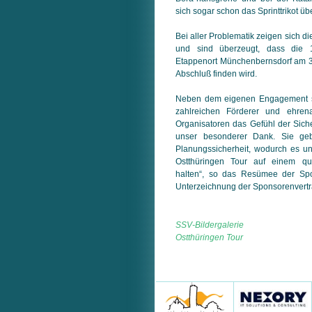
sich sogar schon das Sprinttrikot übe
Bei aller Problematik zeigen sich di
und sind überzeugt, dass die 1
Etappenort Münchenbernsdorf am 30.
Abschluß finden wird.
Neben dem eigenen Engagement si
zahlreichen Förderer und ehrena
Organisatoren das Gefühl der Siche
unser besonderer Dank. Sie geb
Planungssicherheit, wodurch es un
Ostthüringen Tour auf einem qu
halten“, so das Resümee der Spor
Unterzeichnung der Sponsorenvert
SSV-Bildergalerie
Ostthüringen Tour