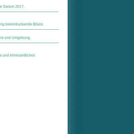
ie Saison 2017.
ung beeindruckende Bilanz.
 Gera und Umgebung.
es und ehrenamtliches