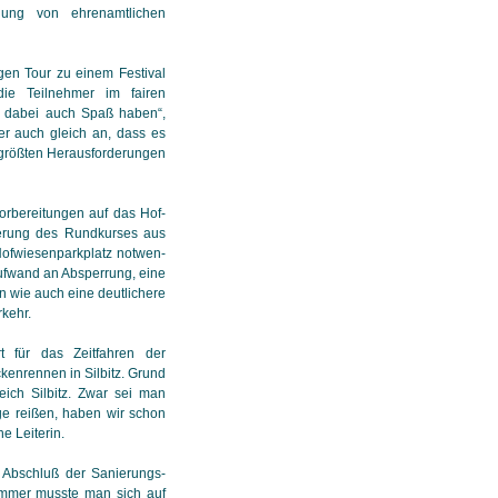
ung von ehren­amt­lichen
ngen Tour zu einem Festival
ie Teilnehmer im fairen
d dabei auch Spaß haben“,
er auch gleich an, dass es
rößten Her­aus­for­de­rungen
orbereitungen auf das Hof­
gerung des Rundkurses aus
fwiesenparkplatz not­wen­
Aufwand an Ab­sper­rung, eine
 wie auch eine deutlichere
­kehr.
t für das Zeitfahren der
kenrennen in Silbitz. Grund
eich Silbitz. Zwar sei man
ge reißen, haben wir schon
he Leiterin.
Abschluß der Sa­nie­rungs­
mmer musste man sich auf