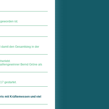
geworden ist.
 damit den Gesamtsieg in der
herlebt.
aillengewinner Bernd Gröne als
7 gestartet.
orts mit Kräftemessen und viel