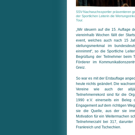
SSV-Nachwuchssportler präsentieren g
der Sportlichen Leiterin die Wertungstrik
Tour.
„Wir steuern auf die 15. Auflage d
viereinhalb Wochen fällt der Start
event, welches auch nach 15 Jah
stellungs­merkmal im bundesdeuts
einnimmt“, so die Sportliche Leit
Begrüßung der Teilnehmer beim T
Förderer im Kommunikations­zen
Greiz.
So war es mit der Erstauflage anged
heute nichts geändert. Die wachsend
Vereine wie auch der alljä
Teilnehmerrekord sind für die O
1990 e.V. einerseits ein Beleg 
Engagement auf dem richtigen Weg si
sie die Quelle, aus der sie im
Motivation für ein Weitermachen sch
Teilnehmerzahl bei 317, darunter 
Frankreich und Tschechien.