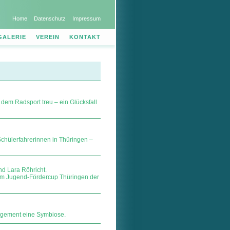
Home
Datenschutz
Impressum
GALERIE
VEREIN
KONTAKT
 dem Radsport treu – ein Glücksfall
 Schülerfahrerinnen in Thüringen –
nd Lara Röhricht.
eim Jugend-Fördercup Thüringen der
gagement eine Symbiose.