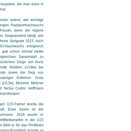
n begeben, die man dann in
hat.
ieder betont, wie wichtige
 jungen Radsportnachwuchs
 Freude, wenn der eigene
 Siegerpodest steigt, wie
 Anne Sprigode 2015. Auch
SV-Nachwuchs erfolgreich
k gab schon einmal Heike
greichen Saisonstart zu
ürzlichen Siege von Anne
otte Reißner (U19w) bei
rode sowie der Sieg von
ipziger Kriterium. Enzo
n (U13w), Michelle Metzner
d Niclas Cedric Hoffmann
berprüfungen.
gen U23-Fahrer wurde die
ett. Einer davon ist der
ckermann. 2016 wurde er
lttitelkämpfen in der U23
 fährt er für das Profiteam
onien-Rundfahrt konnte er