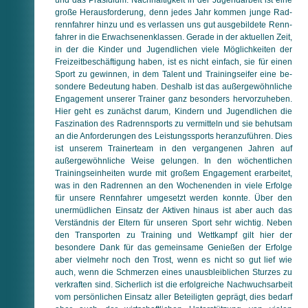
große Herausforderung, denn jedes Jahr kommen junge Rad­
renn­fahrer hinzu und es verlassen uns gut ausgebildete Renn­
fahrer in die Erwachsenenklassen. Gerade in der aktuellen Zeit,
in der die Kinder und Jugendlichen viele Möglichkeiten der
Freizeitbeschäftigung haben, ist es nicht einfach, sie für einen
Sport zu gewinnen, in dem Talent und Trainingseifer eine be­
son­de­re Bedeutung haben. Deshalb ist das außer­ge­wöhn­li­che
Engagement unserer Trainer ganz besonders her­vor­zu­he­ben.
Hier geht es zunächst darum, Kindern und Ju­gend­li­chen die
Faszination des Radrennsports zu vermitteln und sie be­hut­sam
an die Anforderungen des Leistungssports heran­zu­füh­ren. Dies
ist unserem Trainerteam in den ver­gan­ge­nen Jahren auf
außergewöhnliche Weise gelungen. In den wö­chent­li­chen
Trainingseinheiten wurde mit großem En­ga­ge­ment erarbeitet,
was in den Radrennen an den Wo­chen­en­den in viele Erfolge
für unsere Rennfahrer um­ge­setzt werden konnte. Über den
unermüdlichen Einsatz der Aktiven hinaus ist aber auch das
Verständnis der Eltern für unseren Sport sehr wichtig. Neben
den Transporten zu Training und Wettkampf gilt hier der
besondere Dank für das gemeinsame Genießen der Erfolge
aber vielmehr noch den Trost, wenn es nicht so gut lief wie
auch, wenn die Schmerzen eines unausbleiblichen Stur­zes zu
verkraften sind. Sicherlich ist die erfolgreiche Nach­wuchs­arbeit
vom persönlichen Einsatz aller Beteiligten ge­prägt, dies bedarf