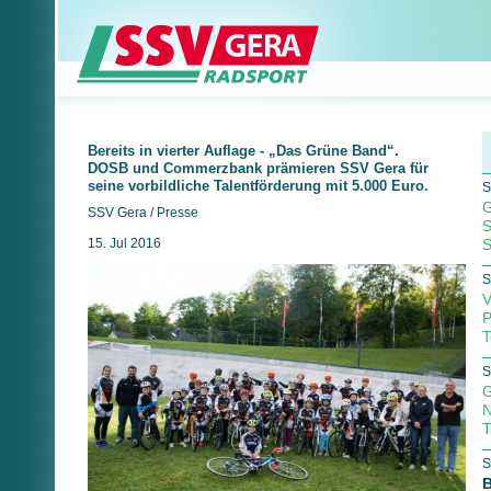
Bereits in vierter Auflage - „Das Grüne Band“.
DOSB und Commerzbank prämieren SSV Gera für
seine vorbildliche Talentförderung mit 5.000 Euro.
S
G
SSV Gera / Presse
S
15. Jul 2016
S
S
V
P
T
S
G
N
T
S
B