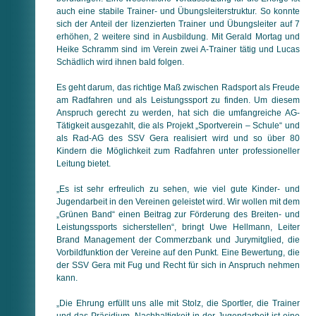
auch eine stabile Trainer- und Übungs­leiterstruktur. So konnte
sich der Anteil der lizenzierten Trainer und Übungs­leiter auf 7
erhöhen, 2 weitere sind in Ausbildung. Mit Gerald Mortag und
Heike Schramm sind im Verein zwei A-Trainer tätig und Lucas
Schädlich wird ihnen bald folgen.
Es geht darum, das richtige Maß zwischen Radsport als Freude
am Radfahren und als Leistungssport zu finden. Um diesem
Anspruch gerecht zu werden, hat sich die umfangreiche AG-
Tätigkeit ausgezahlt, die als Projekt „Sportverein – Schule“ und
als Rad-AG des SSV Gera realisiert wird und so über 80
Kindern die Möglichkeit zum Radfahren unter professioneller
Leitung bietet.
„Es ist sehr erfreulich zu sehen, wie viel gute Kinder- und
Jugendarbeit in den Vereinen geleistet wird. Wir wollen mit dem
„Grünen Band“ einen Beitrag zur Förderung des Breiten- und
Leistungssports sicherstellen“, bringt Uwe Hellmann, Leiter
Brand Management der Commerzbank und Jurymitglied, die
Vorbildfunktion der Vereine auf den Punkt. Eine Bewertung, die
der SSV Gera mit Fug und Recht für sich in Anspruch nehmen
kann.
„Die Ehrung erfüllt uns alle mit Stolz, die Sportler, die Trainer
und das Präsidium. Nachhaltigkeit in der Jugendarbeit ist eine