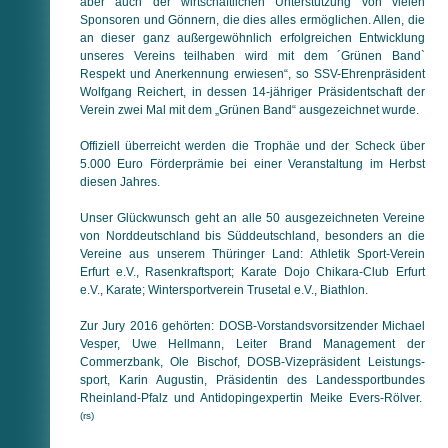
aber auch der wirt­schaft­li­chen Unter­stüt­zung von vielen
Sponsoren und Gönnern, die dies alles er­mög­li­chen. Allen, die
an dieser ganz außer­ge­wöhn­lich er­folg­rei­chen Entwicklung
unseres Vereins teilhaben wird mit dem ´Grünen Band`
Respekt und Anerkennung erwiesen“, so SSV-Ehren­prä­si­dent
Wolfgang Reichert, in dessen 14-jähriger Prä­si­dent­schaft der
Verein zwei Mal mit dem „Grünen Band“ aus­ge­zeich­net wurde.
Offiziell überreicht werden die Trophäe und der Scheck über
5.000 Euro Förderprämie bei einer Veranstaltung im Herbst
diesen Jahres.
Unser Glückwunsch geht an alle 50 ausgezeichneten Vereine
von Norddeutschland bis Süddeutschland, besonders an die
Vereine aus unserem Thüringer Land: Athletik Sport-Verein
Erfurt e.V., Rasenkraftsport; Karate Dojo Chikara-Club Erfurt
e.V., Karate; Wintersportverein Trusetal e.V., Biathlon.
Zur Jury 2016 gehörten: DOSB-Vorstandsvorsitzender Michael
Vesper, Uwe Hellmann, Leiter Brand Management der
Commerzbank, Ole Bischof, DOSB-Vizepräsident Leistungs­
sport, Karin Augustin, Präsidentin des Lan­des­sport­bun­des
Rheinland-Pfalz und Antidopingexpertin Meike Evers-Rölver.
(rs)