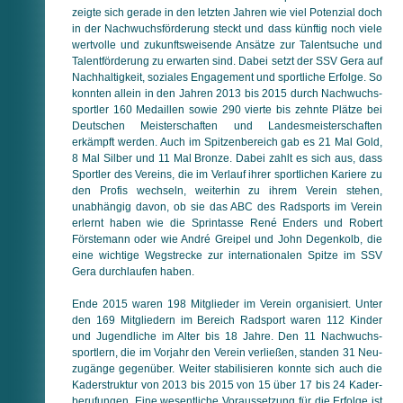
zeigte sich gerade in den letzten Jahren wie viel Potenzial doch
in der Nachwuchsförderung steckt und dass künftig noch viele
wertvolle und zukunftsweisende Ansätze zur Talentsuche und
Talentförderung zu erwarten sind. Dabei setzt der SSV Gera auf
Nachhaltigkeit, soziales Engagement und sportliche Erfolge. So
konnten allein in den Jahren 2013 bis 2015 durch Nach­wuchs­
sportler 160 Medaillen sowie 290 vierte bis zehnte Plätze bei
Deutschen Meisterschaften und Lan­des­meis­ter­schaf­ten
erkämpft werden. Auch im Spitzen­bereich gab es 21 Mal Gold,
8 Mal Silber und 11 Mal Bronze. Dabei zahlt es sich aus, dass
Sportler des Vereins, die im Verlauf ihrer sportlichen Kariere zu
den Profis wechseln, weiterhin zu ihrem Verein stehen,
unabhängig davon, ob sie das ABC des Radsports im Verein
erlernt haben wie die Sprintasse René Enders und Robert
Förstemann oder wie André Greipel und John Degenkolb, die
eine wichtige Wegstrecke zur internationalen Spitze im SSV
Gera durchlaufen haben.
Ende 2015 waren 198 Mitglieder im Verein organisiert. Unter
den 169 Mitgliedern im Bereich Radsport waren 112 Kinder
und Jugendliche im Alter bis 18 Jahre. Den 11 Nach­wuchs­
sport­lern, die im Vorjahr den Verein verließen, standen 31 Neu­
zu­gän­ge gegenüber. Weiter stabilisieren konnte sich auch die
Ka­der­struk­tur von 2013 bis 2015 von 15 über 17 bis 24 Kader­
beru­fun­gen. Eine wesentliche Voraussetzung für die Erfolge ist