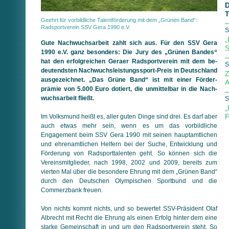
D
T
Geehrt für vorbildliche Talentförderung mit dem „Grünen Band“:
Radsportverein SSV Gera 1990 e.V.
S
„
Gute Nachwuchsarbeit zahlt sich aus. Für den SSV Gera
S
1990 e.V. ganz besonders: Die Jury des „Grünen Bandes“
hat den erfolgreichen Geraer Radsportverein mit dem be­
S
deu­tend­sten Nachwuchsleistungssport-Preis in Deutsch­land
Z
ausgezeichnet. „Das Grüne Band“ ist mit einer Förder­
A
prämie von 5.000 Euro dotiert, die unmittelbar in die Nach­
wuchs­arbeit fließt.
S
„
F
Im Volksmund heißt es, aller guten Dinge sind drei. Es darf aber
auch etwas mehr sein, wenn es um das vorbildliche
Engagement beim SSV Gera 1990 mit seinen hauptamtlichen
und ehrenamtlichen Helfern bei der Suche, Entwicklung und
Förderung von Radsporttalenten geht. So können sich die
Vereinsmitglieder, nach 1998, 2002 und 2009, bereits zum
vierten Mal über die besondere Ehrung mit dem „Grünen Band“
durch den Deutschen Olympischen Sportbund und die
Commerzbank freuen.
Von nichts kommt nichts, und so bewertet SSV-Präsident Olaf
Albrecht mit Recht die Ehrung als einen Erfolg hinter dem eine
starke Gemeinschaft in und um den Radsportverein steht. So