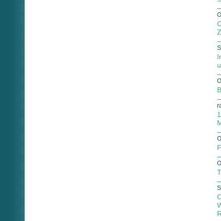
O
O
Z
S
I
u
O
B
r
1
M
O
F
O
T
S
O
W
R