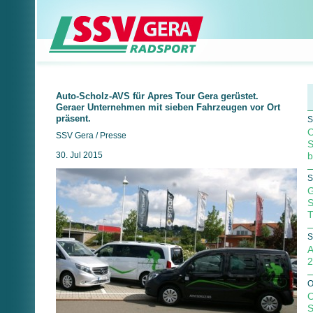
Auto-Scholz-AVS für Apres Tour Gera gerüstet.
Geraer Unternehmen mit sieben Fahrzeugen vor Ort
präsent.
S
O
SSV Gera / Presse
S
30. Jul 2015
b
S
G
S
T
S
A
2
O
O
S