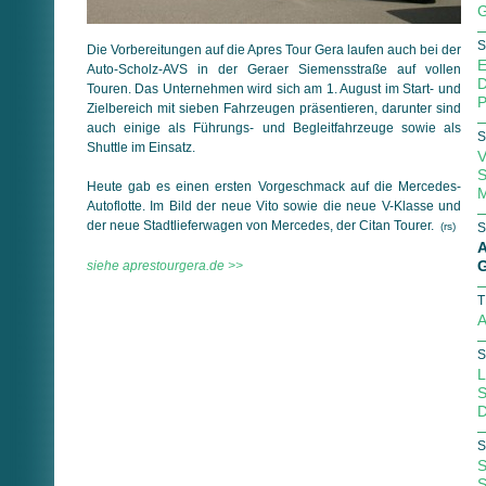
G
S
Die Vorbereitungen auf die Apres Tour Gera laufen auch bei der
E
Auto-Scholz-AVS in der Geraer Siemensstraße auf vollen
D
Touren. Das Unternehmen wird sich am 1. August im Start- und
P
Zielbereich mit sieben Fahrzeugen präsentieren, darunter sind
auch einige als Führungs- und Begleitfahrzeuge sowie als
S
Shuttle im Einsatz.
V
S
Heute gab es einen ersten Vorgeschmack auf die Mercedes-
M
Autoflotte. Im Bild der neue Vito sowie die neue V-Klasse und
der neue Stadtlieferwagen von Mercedes, der Citan Tourer.
(rs)
S
A
G
siehe aprestourgera.de >>
T
A
S
L
S
D
S
S
S