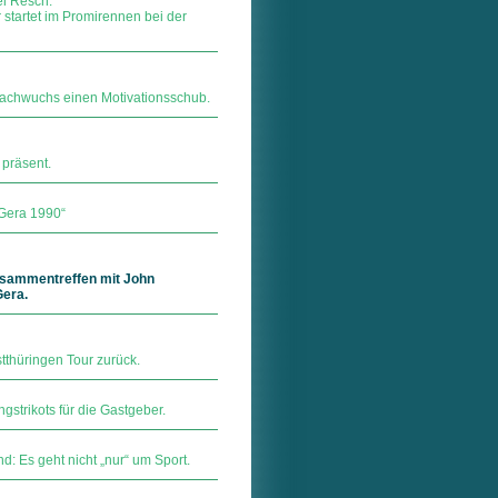
el Resch.
 startet im Promirennen bei der
achwuchs einen Motivationsschub.
präsent.
 Gera 1990“
usammentreffen mit John
Gera.
stthüringen Tour zurück.
gstrikots für die Gastgeber.
d: Es geht nicht „nur“ um Sport.