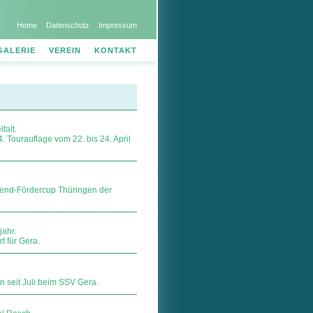
Home
Datenschutz
Impressum
GALERIE
VEREIN
KONTAKT
falt.
 Tourauflage vom 22. bis 24. April
end-Fördercup Thüringen der
ahr.
t für Gera.
 seit Juli beim SSV Gera.