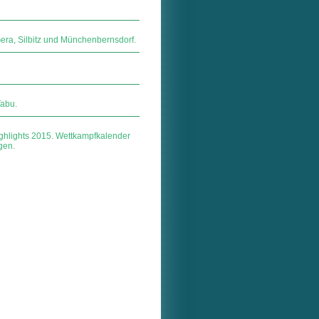
Gera, Silbitz und Münchenbernsdorf.
Tabu.
ighlights 2015. Wettkampfkalender
gen.