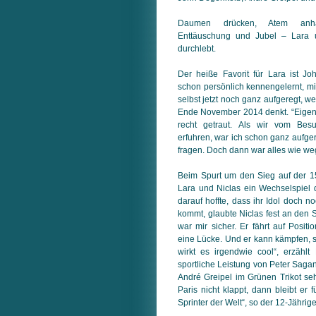
Daumen drücken, Atem anhalt
Enttäuschung und Jubel – Lara 
durchlebt.
Der heiße Favorit für Lara ist J
schon persönlich kennengelernt, mi
selbst jetzt noch ganz aufgeregt, w
Ende November 2014 denkt. “Eigentl
recht getraut. Als wir vom Be
erfuhren, war ich schon ganz aufger
fragen. Doch dann war alles wie weg
Beim Spurt um den Sieg auf der 1
Lara und Niclas ein Wechselspiel
darauf hoffte, dass ihr Idol doch n
kommt, glaubte Niclas fest an den S
war mir sicher. Er fährt auf Posit
eine Lücke. Und er kann kämpfen, so
wirkt es irgendwie cool“, erzähl
sportliche Leistung von Peter Sagan
André Greipel im Grünen Trikot s
Paris nicht klappt, dann bleibt er
Sprinter der Welt“, so der 12-Jährige