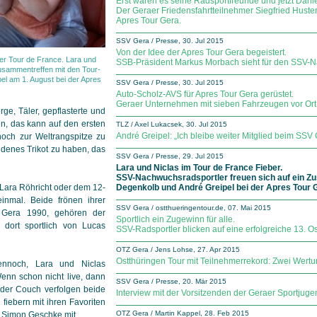
Erst waren es seine Radsportfreunde und jetzt Dani
Der Geraer Friedensfahrtteilnehmer Siegfried Huster
Apres Tour Gera.
SSV Gera / Presse, 30. Jul 2015
Von der Idee der Apres Tour Gera begeistert.
r Tour de France. Lara und
SSB-Präsident Markus Morbach sieht für den SSV-N
Zusammentreffen mit den Tour-
l am 1. August bei der Apres
SSV Gera / Presse, 30. Jul 2015
Auto-Scholz-AVS für Apres Tour Gera gerüstet.
Geraer Unternehmen mit sieben Fahrzeugen vor Ort 
ge, Täler, gepflasterte und
en, das kann auf den ersten
TLZ / Axel Lukacsek, 30. Jul 2015
André Greipel: „Ich bleibe weiter Mitglied beim SSV
 noch zur Weltrangspitze zu
denes Trikot zu haben, das
SSV Gera / Presse, 29. Jul 2015
Lara und Niclas im Tour de France Fieber.
SSV-Nachwuchsradsportler freuen sich auf ein Z
n Lara Röhricht oder dem 12-
Degenkolb und André Greipel bei der Apres Tour 
einmal. Beide frönen ihrer
SSV Gera / ostthueringentour.de, 07. Mai 2015
Gera 1990, gehören der
Sportlich ein Zugewinn für alle.
dort sportlich von Lucas
SSV-Radsportler blicken auf eine erfolgreiche 13. O
OTZ Gera / Jens Lohse, 27. Apr 2015
Ostthüringen Tour mit Teilnehmerrekord: Zwei Wertun
 Dennoch, Lara und Niclas
enn schon nicht live, dann
SSV Gera / Presse, 20. Mär 2015
 der Couch verfolgen beide
Interview mit der Vorsitzenden der Geraer Sportjugen
iebern mit ihren Favoriten
OTZ Gera / Martin Kappel, 28. Feb 2015
 Simon Geschke mit.