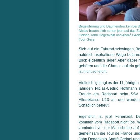
Begeisterung und Daumendrücken bei de
Niclas freuen sich schon jetzt auf das 
Helden John Degenkolb und André Greipe
Tour Gera.
Sich auf ein Fahrrad schwingen, Ber
natürlich asphaltierte Wege befahr
Blick eigentlich jeder. Aber dabei
gehören und die Chance auf ein gol
ist nicht so leicht.
Vielleicht gelingt es der 11-jährige
jährigen Niclas-Cedric Hoffmann 
Freude am Radsport beim SSV 
Altersklasse U13 an und werden 
Schädlich betreut.
Eigentlich ist jetzt Ferienzeit.
kommen vom Radsport nicht los. W
zumindest vor der Mattscheibe auf
gemeinsam die Tour de France und f
John Degenkolb, André Greipel und