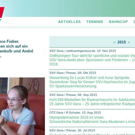
AKTUELLES
TERMINE
BAHNCUP
nce Fieber.
«
»
2015
en sich auf ein
enkolb und André
SSV Gera / ostthueringentour.de, 10. Nov 2015
Ostthüringen Tour steht für sportliche und soziale Viel
.
SSV Gera dankt allen Sponsoren und Förderern – 14.
2016.
SSV Gera / Presse, 09. Okt 2015
Gesamtsieg für Lucas Küfner und Anne Sprigode.
Souveräner Sieg für Geraer SSV-Nachwuchs im Jug
SV Sparkassen­Versicherung.
SSV Gera / Presse, 08. Sep 2015
Acht DM-Medaillen für Radnachwuchs im Jubiläumsj
25 Jahre SSV Gera – 25 Jahre erfolgreicher Radspor
OTZ Gera / R.Schulze, 15. Aug 2015
Olympiateilnahme 2016 im Visier.
Schwedische Nationalfahrerin Sara Mustonen-Lichan
SSV Gera / Presse, 30. Jul 2015