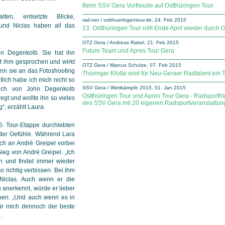
Beim SSV Gera Vorfreude auf Ostthüringen Tour.
en, entsetzte Blicke,
rad-net / ostthueringentour.de, 24. Feb 2015
und Niclas haben all das
13. Ostthüringen Tour rollt Ende April wieder durch 
OTZ Gera / Andreas Rabel, 21. Feb 2015
Future Team und Apres Tour Gera
ohn Degenkolb. Sie hat ihn
t ihm gesprochen und wirkt
OTZ Gera / Marcus Schulze, 07. Feb 2015
enn sie an das Fotoshooting
Thüringer Klöße sind für Neu-Geraer Radtalent ein 
ich habe ich mich nicht so
SSV Gera / Wettkämpfe 2015, 01. Jan 2015
such von John Degenkolb
Ostthüringen Tour und Apres Tour Gera - Radsporth
egt und wollte ihn so vieles
des SSV Gera mit 20 eigenen Radsportveranstaltun
“, erzählt Laura.
5. Tour-Etappe durchlebten
 der Gefühle. Während Lara
och an André Greipel vorbei
ieg von André Greipel. „Ich
ion und findet immer wieder
 richtig verbissen. Bei ihm
t Niclas. Auch wenn er die
 anerkennt, würde er lieber
ehen. „Und auch wenn es in
 für mich dennoch der beste
.