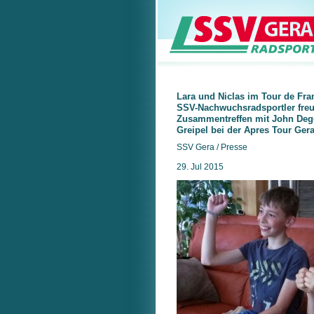
Lara und Niclas im Tour de Fra
SSV-Nachwuchsradsportler freu
Zusammentreffen mit John Deg
Greipel bei der Apres Tour Gera
SSV Gera / Presse
29. Jul 2015