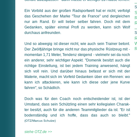
S
Ein Vorbild aus der großen Radsportwelt hat er nicht, verfolgt
S
das Geschehen der Marke "Tour de France" und dergleichen
R
nur am Rand. Er will lieber selber fahren. Doch mit dem
R
Gedanken, später einmal Profi zu werden, kann sich Wolf
durchaus anfreunden.
S
R
W
Und so abwegig ist dieser nicht, wie auch sein Trainer betont.
R
Der Zwölfjährige bringe nicht nur das physische Rüstzeug mit -
momentan 1,71 Meter, Tendenz steigend - vielmehr sei da noch
ein anderer, sehr wichtiger Aspekt. "Domenik besitzt auch die
richtige Einstellung, ist bei jedem Training anwesend, hängt
sich voll rein. Und darüber hinaus befasst er sich mit der
Materie, macht sich im Vorfeld Gedanken über ein Rennen: wo
kann ich attackieren, wie kann ich diese oder jene Kurve
fahren", so Schädlich.
Doch was für den Coach noch entscheidender ist, ist der
Umstand, dass sein Schützling einen sehr kollegialen Charak­
ter besitzt, auch für die anderen Teammitglieder da ist. "Er ist
bodenständig und ich hoffe, dass das auch so bleibt."
(OTZ/Marcus Schulze)
siehe OTZ.de >>