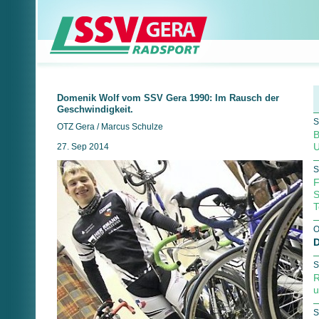
Domenik Wolf vom SSV Gera 1990: Im Rausch der
Geschwindigkeit.
S
OTZ Gera / Marcus Schulze
B
U
27. Sep 2014
S
F
S
T
O
D
S
R
u
S