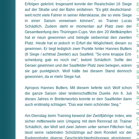
Erfolgen gekrönt. Insgesamt konnte der Realschüler 16 Siege
E
G
auf der Straße und der Bahn einfahren. "Es gibt deutsch­land­
weit nicht viele Fahrer in seiner Altersklasse, die so viele Siege
S
in einer Saison vorweisen können", so Trainer Lucas
E
Schädlich. Zudem steht er momentan auf Platz zwei der
L
Gesamtwertung des Thüringen-Cups. Von den 20 Wettkämpfen
O
hat er neun gewonnen und belegte siebenmal den zweiten
Platz. Heute hat er jedoch in Erfurt die Möglichkeit, diesen zu
S
gewinnen. Er liegt lediglich zwei Punkte hinter Hannes Butters
H
(8 Siege / achtmal Zweiter) aus Saalfeld. "So eine knappe Ent­
1
schei­dung gab es noch nie", betont Schädlich. Sollte der
Geraer gewinnen und der Saalfelder Platz zwei belegen, wären
S
sie gar punktgleich. Wolf hätte bei diesem Stand dennoch
R
gewonnen, da er mehr Siege hat.
S
S
Apropos Hannes Butters. Mit diesem lieferte sich Wolf schon
M
die ganze Saison über leidenschaftliche Duelle. Am 6. Juli
R
dieses Jahres in Breitenworbis konnte er den Saalfelder dann
Ö
auch erstmalig schlagen: "Das war mein schönster Sieg."
r
Am Dienstag beim Training beweist der Zwölfjährige indes, wie
O
sicher mittlerweile sein Umgang mit dem Rennrad ist. Trainer
1
Schädlich, der Wolf seit zwei Jahren unter seinen Fittichen hat,
lässt seine radelnden Schützlinge auf dem Rondell vor der
S
Radrennbahn diverse Geschicklichkeitsübungen absolvieren.