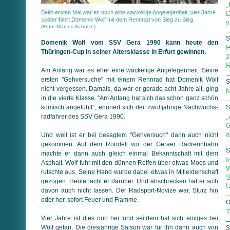
„
Beim ersten Mal war es noch eine wackelige Angelegenheit, vier Jahre
D
später fährt Domenik Wolf mit dem Rennrad von Sieg zu Sieg.
v
(Foto: Marcus Schulze)
S
Domenik Wolf vom SSV Gera 1990 kann heute den
H
Thüringen-Cup in seiner Altersklasse in Erfurt gewinnen.
2
R
Am Anfang war es eher eine wackelige Angelegenheit. Seine
ersten "Gehversuche" mit einem Rennrad hat Domenik Wolf
S
nicht vergessen. Damals, da war er gerade acht Jahre alt, ging
N
in die vierte Klasse. "Am Anfang hat sich das schon ganz schön
komisch angefühlt", erinnert sich der zwölfjährige Nachwuchs­
S
„
radfahrer des SSV Gera 1990.
G
a
Und weit ist er bei besagtem "Gehversuch" dann auch nicht
gekommen. Auf dem Rondell vor der Geraer Radrennbahn
S
machte er dann auch gleich einmal Bekanntschaft mit dem
I
Asphalt. Wolf fuhr mit den dünnen Reifen über etwas Moos und
W
rutschte aus. Seine Hand wurde dabei etwas in Mitleidenschaft
S
gezogen. Heute lacht er darüber. Und abschrecken hat er sich
U
davon auch nicht lassen. Der Radsport-Novize war, Sturz hin
oder her, sofort Feuer und Flamme.
O
T
Vier Jahre ist dies nun her und seitdem hat sich einiges bei
Wolf getan. Die diesjährige Saison war für ihn dann auch von
S