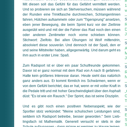
R
Mit diesen soll das Gefühl für das Gefährt vermittelt werden.
1
Und so probieren sie sich an Stehversuchen, müssen während
w
der Runden eine Trinkflasche durchreichen, Schlangenlinien
S
fah­ren, Hütchen aufsammeln oder zum "Tigersprung" ansetzen,
R
eben jener Bewegung, die beim Sprint kurz vor der Ziellinie
D
ausgeübt wird und mit der die Fahrer das Rad noch den einen
J
oder anderen Zentimeter noch vorne schieben können.
Stichwort: Zielfoto. Bei allen Übungen ist Wolf mittendrin,
S
absolviert diese souverän. Und dennoch ist der Spaß, den er
A
und seine Mitstreiter haben, allgegenwärtig. Und darum geht es
M
ihm auch in erster Linie: Spaß.
J
Zum Radsport ist er über ein paar Schulfreunde gekommen.
S
Davor ist er ganz normal mit dem Rad von A nach B gefahren.
R
Hatte kein größeres Interesse daran. Heute sieht das natürlich
N
ganz anders aus. Er kommt förmlich ins Schwärmen, wenn er
von dem Gefühl berichtet, das er hat, wenn er mit voller Kraft in
S
„
die Pedale tritt und mit hoher Geschwindigkeit über den Asphalt
G
düst: "Es ist wie ein Rausch." Der Sprint, das ist seine Disziplin.
T
Und es gibt noch einen positiven Nebenaspekt, wie der
S
Sportler stolz verkündet: "Meine schulischen Leistungen sind,
E
seitdem ich Radsport betreibe, besser geworden." Sein Lieb­
S
lings­fach ist Mathematik. Generell versucht er stets in der
S
Schule aufzupassen - dann müsse er weniger zu Hause lernen.