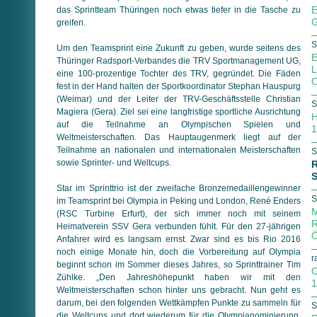
E
das Sprintteam Thüringen noch etwas tiefer in die Tasche zu
G
greifen.
S
Um den Teamsprint eine Zukunft zu geben, wurde seitens des
E
Thüringer Radsport-Verbandes die TRV Sportmanagement UG,
L
eine 100-prozentige Tochter des TRV, gegründet. Die Fäden
O
fest in der Hand halten der Sportkoordinator Stephan Hauspurg
(Weimar) und der Leiter der TRV-Geschäftsstelle Christian
S
Magiera (Gera). Ziel sei eine langfristige sportliche Ausrichtung
H
auf die Teilnahme an Olympischen Spielen und
1
Weltmeisterschaften. Das Hauptaugenmerk liegt auf der
Teilnahme an nationalen und internationalen Meisterschaften
S
sowie Sprinter- und Weltcups.
R
S
Star im Sprinttrio ist der zweifache Bronzemedaillengewinner
S
im Teamsprint bei Olympia in Peking und London, René Enders
M
(RSC Turbine Erfurt), der sich immer noch mit seinem
R
Heimatverein SSV Gera verbunden fühlt. Für den 27-jährigen
Ö
Anfahrer wird es langsam ernst. Zwar sind es bis Rio 2016
noch einige Monate hin, doch die Vorbereitung auf Olympia
r
beginnt schon im Sommer dieses Jahres, so Sprinttrainer Tim
O
Zühlke. „Den Jahreshöhepunkt haben wir mit den
1
Weltmeisterschaften schon hinter uns gebracht. Nun geht es
darum, bei den folgenden Wettkämpfen Punkte zu sammeln für
S
die Weltcups und dort wiederum für die Olympianominierung.