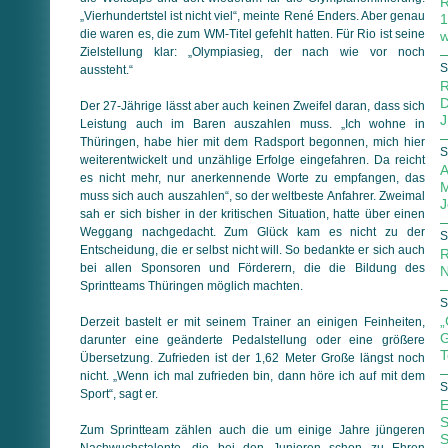
R
„Vierhundertstel ist nicht viel“, meinte René Enders. Aber genau
1
die waren es, die zum WM-Titel gefehlt hatten. Für Rio ist seine
w
Zielstellung klar: „Olympiasieg, der nach wie vor noch
S
aussteht.“
R
D
Der 27-Jährige lässt aber auch keinen Zweifel daran, dass sich
J
Leistung auch im Baren auszahlen muss. „Ich wohne in
Thüringen, habe hier mit dem Radsport begonnen, mich hier
S
weiterentwickelt und unzählige Erfolge eingefahren. Da reicht
A
es nicht mehr, nur anerkennende Worte zu empfangen, das
M
muss sich auch auszahlen“, so der weltbeste Anfahrer. Zweimal
J
sah er sich bisher in der kritischen Situation, hatte über einen
Weggang nachgedacht. Zum Glück kam es nicht zu der
S
Entscheidung, die er selbst nicht will. So bedankte er sich auch
R
bei allen Sponsoren und Förderern, die die Bildung des
N
Sprintteams Thüringen möglich machten.
S
„
Derzeit bastelt er mit seinem Trainer an einigen Feinheiten,
G
darunter eine geänderte Pedalstellung oder eine größere
T
Übersetzung. Zufrieden ist der 1,62 Meter Große längst noch
nicht. „Wenn ich mal zufrieden bin, dann höre ich auf mit dem
S
Sport“, sagt er.
E
S
Zum Sprintteam zählen auch die um einige Jahre jüngeren
S
Nachwuchstalente, die bei den Junioren schon zu Ehren