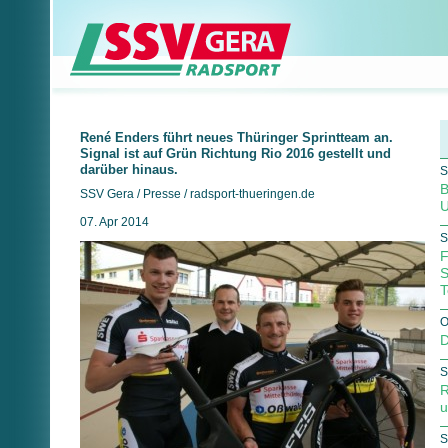
René Enders führt neues Thüringer Sprintteam an.
Signal ist auf Grün Richtung Rio 2016 gestellt und
darüber hinaus.
S
B
SSV Gera / Presse / radsport-thueringen.de
U
07. Apr 2014
S
F
S
T
O
D
S
R
u
S