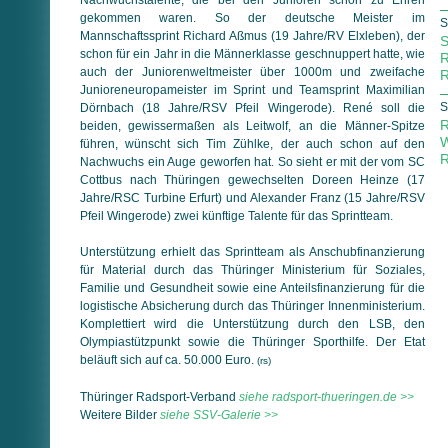
gekommen waren. So der deutsche Meister im
S
Mannschaftssprint Richard Aßmus (19 Jahre/RV Elxleben), der
S
schon für ein Jahr in die Männerklasse geschnuppert hatte, wie
R
auch der Juniorenweltmeister über 1000m und zweifache
R
Junioreneuropameister im Sprint und Teamsprint Maximilian
S
Dörnbach (18 Jahre/RSV Pfeil Wingerode). René soll die
R
beiden, gewissermaßen als Leitwolf, an die Männer-Spitze
W
führen, wünscht sich Tim Zühlke, der auch schon auf den
R
Nachwuchs ein Auge geworfen hat. So sieht er mit der vom SC
Cottbus nach Thüringen gewechselten Doreen Heinze (17
Jahre/RSC Turbine Erfurt) und Alexander Franz (15 Jahre/RSV
Pfeil Wingerode) zwei künftige Talente für das Sprintteam.
Unterstützung erhielt das Sprintteam als Anschubfinanzierung
für Material durch das Thüringer Ministerium für Soziales,
Familie und Gesundheit sowie eine Anteilsfinanzierung für die
logistische Absicherung durch das Thüringer Innenministerium.
Komplettiert wird die Unterstützung durch den LSB, den
Olympiastützpunkt sowie die Thüringer Sporthilfe. Der Etat
beläuft sich auf ca. 50.000 Euro.
(rs)
Thüringer Radsport-Verband
siehe radsport-thueringen.de >>
Weitere Bilder
siehe SSV-Galerie >>