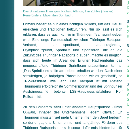
„
D
Das Sprintteam Thüringen: Richard Aßmus, Tim Zühlke (Trainer),
v
René Enders, Maximilian Dörnbach.
S
Oftmals bedarf es nur eines richtigen Willens, um das Ziel zu
H
erreichen und Traditionen fortzuführen. Nur so lässt es sich
2
erklären, dass es auch künftig in Thüringen Teamsprint geben
R
wird. Eine enge Partnerschaft zwischen Thüringer Radsport-
Verband, Landessportbund, Landesregierung,
S
Olympiastützpunkt, Sporthilfe und Sponsoren, die an die
N
Zukunft des Thüringer Radsports glauben, machte es möglich,
S
dass sich heute im Areal der Erfurter Radrennbahn das
„
neugeschaffene Thüringer Sprintteam präsentieren konnte.
G
„Das Sprintteam sollte am Leben erhalten werden. Nach einer
a
schwierigen, ja holprigen Phase haben wir es geschafft“, so
TRV-Präsident Uwe Jahn. Der Radsport ist mit Abstand
S
Thüringens erfolgreichste Sommersportart und der Sprint unser
I
Aushängeschild, betonte LSB-Hauptgeschäftsführer Rolf
W
Beilschmidt.
S
U
Zu den Förderern zählt unter anderem Hauptsponsor Günter
Oßwald, Inhaber des Unternehmens Federn Oßwald. „In
O
Thüringen müssten viel mehr Unternehmen den Sport fördern“,
T
so der engagierte Unternehmer und langjährige Förderer des
Thüringer Radsports, der sich sogar dafür entschieden hat, für
S