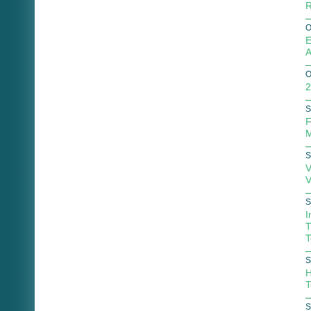
R
O
E
A
O
2
S
F
M
S
V
V
S
I
T
T
S
H
T
S