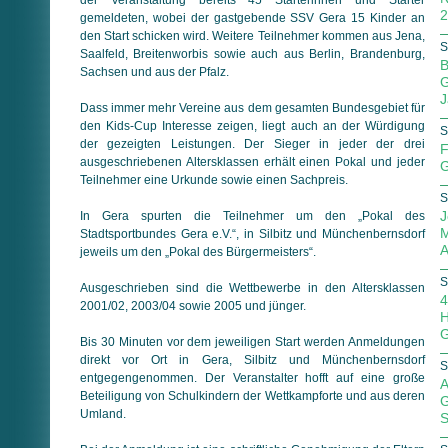
2
gemeldeten, wobei der gastgebende SSV Gera 15 Kinder an
den Start schicken wird. Weitere Teilnehmer kommen aus Jena,
S
Saalfeld, Breitenworbis sowie auch aus Berlin, Brandenburg,
B
Sachsen und aus der Pfalz.
G
J
Dass immer mehr Vereine aus dem gesamten Bundesgebiet für
den Kids-Cup Interesse zeigen, liegt auch an der Würdigung
S
der gezeigten Leistungen. Der Sieger in jeder der drei
F
ausgeschriebenen Altersklassen erhält einen Pokal und jeder
G
Teilnehmer eine Urkunde sowie einen Sachpreis.
S
J
In Gera spurten die Teilnehmer um den „Pokal des
M
Stadtsportbundes Gera e.V.“, in Silbitz und Münchenbernsdorf
A
jeweils um den „Pokal des Bürgermeisters“.
S
Ausgeschrieben sind die Wettbewerbe in den Altersklassen
4
2001/02, 2003/04 sowie 2005 und jünger.
H
G
Bis 30 Minuten vor dem jeweiligen Start werden Anmeldungen
direkt vor Ort in Gera, Silbitz und Münchenbernsdorf
S
entgegengenommen. Der Veranstalter hofft auf eine große
A
Beteiligung von Schulkindern der Wettkampforte und aus deren
G
Umland.
S