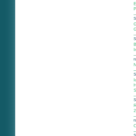
E
P
S
G
G
S
B
I
r
N
S
I
H
S
S
R
2
r
O
S