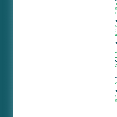
„
S
D
S
M
J
A
S
T
A
S
C
T
O
W
S
O
S