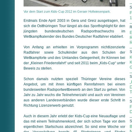
S
Vor dem Start zum Kids-Cup 2012 im Geraer Hofwiesenpark.
F
1
Erstmals Ende April 2003 in Gera und Greiz ausgetragen, hat
sich die Ostthüringen Tour längst als das Sporthighlight für den
R
jüngsten bundesdeutschen Radsportnachwuchs im
E
Wettkampfkalender des Bundes Deutscher Radfahrer etabliert.
R
R
Von Anfang an erhielten im Vorprogramm nichtlizenzierte
S
Radfahrer sowie Schulkinder aus den Schulen der
K
Wettkampforte und des Umlandes Gelegenheit, ihr Können bei
K
der „Kleinen Friedensfahrt“ und seit 2011 beim „Kids-Cup“ unter
G
Beweis zu stellen.
S
Schon damals nutzten speziell Thüringer Vereine dieses
„
Angebot, um mit ihren künftigen Rennfahrern bei einem
D
bundesweiten Radsportwettbewerb an den Start zu gehen. Von
T
Jahr zu Jahr wuchs die Teilnehmerzahl und auch von Vereinen
aus anderen Landesverbänden wurde dieser erste Schritt in
S
Richtung Lizenzerwerb genutzt.
F
D
Auch in diesem Jahr erlebt der Kids-Cup eine Neuauflage und
S
das mit einem Teilnahmerekord, der sich schon Tage vor dem
B
eigentlichen Startschuss abzeichnet. So sind eine Woche vor
N
der Veranstaltung bereits 45 Starterinnen und Starter