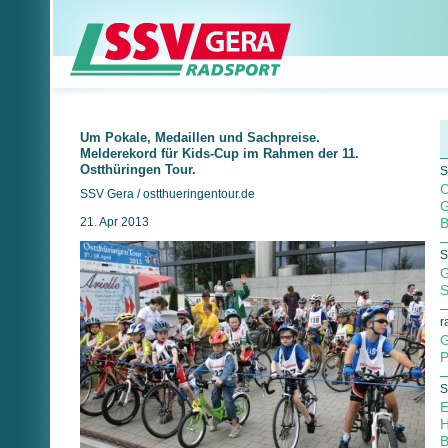
Um Pokale, Medaillen und Sachpreise.
Melderekord für Kids-Cup im Rahmen der 11.
Ostthüringen Tour.
S
C
SSV Gera / ostthueringentour.de
G
21. Apr 2013
B
S
G
S
r
G
P
S
E
H
B