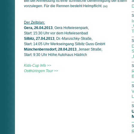
Bei der Anmeldung ist eine schriftliche Genehmigung der Eltern
S
D
vorzulegen. Für die Rennen besteht Helmpflicht.
(rs)
S
I
Der Zeitplan:
„
Gera, 26.04.2013
, Gera Hofwiesenpark,
T
Start: 15:30 Uhr vor dem Hofwiesenbad
Silbitz, 27.04.2013
, Dr.-Maruschky-Straße,
S
Start: 14:05 Uhr Werkseingang Silbitz Guss GmbH
D
Münchenbernsdorf, 28.04.2013
, Jenaer Straße,
S
Start: 9:30 Uhr Höhe Autohaus Hädrich
„
Kids-Cup Info >>
S
Ostthüringen Tour >>
R
E
S
V
L
S
U
M
S
R