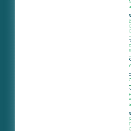
N
u
S
B
G
O
r
D
R
S
W
O
O
S
F
A
b
S
R
P
G