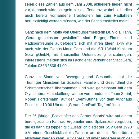
seien diese Zahlen aus dem Jahr 2008, aktuellere liegen nicht
S
vor, dennoch widerspiegeln sie die Tendenz, wobei sicherlich
W
auch bereits vorhandene Traditionen hin zum Radfahren
E
berücksichtigt werden müssen, wie der Fachdienstleiter meint.
R
Ganz nach dem Motto von Oberbürgermeisterin Dr. Viola Hahn,
r
„Gera gemeinsam gestalten“, sind Bürger, Firmen und
D
Radsportfreunde aufgefordert, sich mit ihren Ideen aktiv wie
F
auch, wie der Globus-Markt Gera und die SRH Wald-Klinikum
Gera gGmbH, mit finanzieller Unterstützung einzubringen.
S
Interessierte melden sich im Fachdienst Verkehr der Stadt Gera,
O
Telefon 0365 / 838 41 00.
G
A
Ganz im Sinne von Bewegung und Gesundheit hat die
S
Thüringer Ministerin für Soziales, Familie und Gesundheit die
S
Schirmherrschaft übernommen und wird gemeinsam mit dem
1
Olympiabronzemedaillengewinner von London im Team Sprint,
Robert Förstemann, auf der Event-Bühne vor dem Autohaus
P
Poser, um 10:00 Uhr den „Geraer fahrRad!-Tag“ eröffnen.
R
D
Der 26-jährige „Botschafter des Geraer Sports“ wird auf einem
bereitgestellten Fahrrad-Ergometer eine Spitzenzeit vorgeben,
S
die es dann zu toppen gilt. Zusätzlich bietet der SSV Gera 1990
A
e.V. einen Geschicklichkeits-Parcour an, der mit Rennrädern
T
absolviert werden kann. Mit dabei sind unter anderem auch der