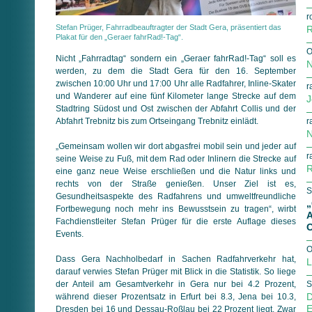
r
Stefan Prüger, Fahrradbeauftragter der Stadt Gera, präsentiert das
R
Plakat für den „Geraer fahrRad!-Tag“.
O
Nicht „Fahrradtag“ sondern ein „Geraer fahrRad!-Tag“ soll es
N
werden, zu dem die Stadt Gera für den 16. September
zwischen 10:00 Uhr und 17:00 Uhr alle Radfahrer, Inline-Skater
r
und Wanderer auf eine fünf Kilometer lange Strecke auf dem
J
Stadtring Südost und Ost zwischen der Abfahrt Collis und der
Abfahrt Trebnitz bis zum Ortseingang Trebnitz einlädt.
r
N
„Gemeinsam wollen wir dort abgasfrei mobil sein und jeder auf
r
seine Weise zu Fuß, mit dem Rad oder Inlinern die Strecke auf
R
eine ganz neue Weise erschließen und die Natur links und
rechts von der Straße genießen. Unser Ziel ist es,
S
Gesundheitsaspekte des Radfahrens und umweltfreundliche
„
Fortbewegung noch mehr ins Bewusstsein zu tragen“, wirbt
A
Fachdienstleiter Stefan Prüger für die erste Auflage dieses
O
Events.
O
Dass Gera Nachholbedarf in Sachen Radfahrverkehr hat,
L
darauf verwies Stefan Prüger mit Blick in die Statistik. So liege
der Anteil am Gesamtverkehr in Gera nur bei 4.2 Prozent,
S
D
während dieser Prozentsatz in Erfurt bei 8.3, Jena bei 10.3,
E
Dresden bei 16 und Dessau-Roßlau bei 22 Prozent liegt. Zwar