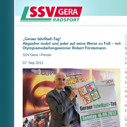
„Geraer fahrRad!-Tag“
Abgasfrei mobil und jeder auf seine Weise zu Fuß – mit
Olympiamedaillengewinner Robert Förstemann.
S
S
SSV Gera / Presse
2
07. Sep 2012
P
r
J
M
r
A
r
E
O
S