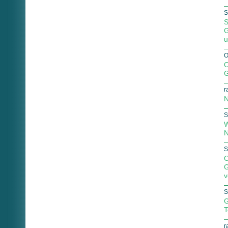
S
S
G
u
O
O
G
r
N
S
W
N
S
O
G
v
S
G
T
r