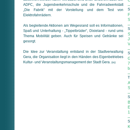
C
ADFC, die Jugendverkehrsschule und die Fahrradwerkstatt
S
„Die Fabrik“ mit der Vorstellung und dem Test von
F
Elektrofahrrädern.
S
Als begleitende Aktionen am Wegesrand soll es Informationen,
S
Spaß und Unterhaltung - „Tippelbrüder“, Dixieland - rund ums
S
Thema Mobilität geben. Auch für Speisen und Getränke sei
J
gesorgt.
V
Die Idee zur Veranstaltung entstand in der Stadtverwaltung
S
Gera, die Organisation liegt in den Händen des Eigenbetriebes
G
Kultur- und Veranstaltungsmanagement der Stadt Gera.
(rs)
7
b
T
A
S
S
B
E
1
S
K