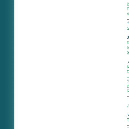
B
F
V
t
S
S
R
I
S
r
K
R
r
B
R
O
J
j
T