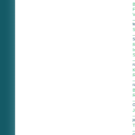
B
F
V
t
S
S
R
I
S
r
K
R
r
B
R
O
J
j
T