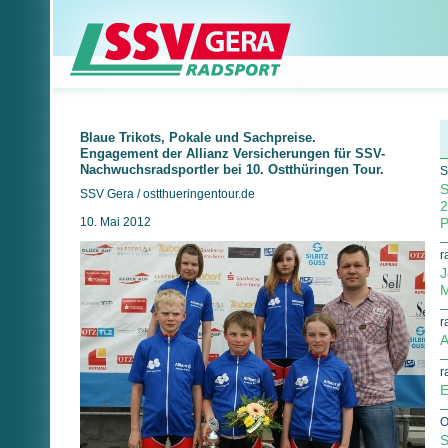
Blaue Trikots, Pokale und Sachpreise.
Engagement der Allianz Versicherungen für SSV-
Nachwuchsradsportler bei 10. Ostthüringen Tour.
S
S
SSV Gera / ostthueringentour.de
2
10. Mai 2012
P
r
J
M
r
A
r
E
O
S