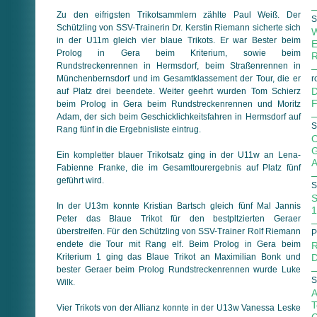
Zu den eifrigsten Trikotsammlern zählte Paul Weiß. Der
S
Schützling von SSV-Trainerin Dr. Kerstin Riemann sicherte sich
W
in der U11m gleich vier blaue Trikots. Er war Bester beim
E
Prolog in Gera beim Kriterium, sowie beim
R
Rundstreckenrennen in Hermsdorf, beim Straßenrennen in
Münchenbernsdorf und im Gesamtklassement der Tour, die er
r
D
auf Platz drei beendete. Weiter geehrt wurden Tom Schierz
F
beim Prolog in Gera beim Rundstreckenrennen und Moritz
Adam, der sich beim Geschicklichkeitsfahren in Hermsdorf auf
S
Rang fünf in die Ergebnisliste eintrug.
O
G
Ein kompletter blauer Trikotsatz ging in der U11w an Lena-
A
Fabienne Franke, die im Gesamttourergebnis auf Platz fünf
geführt wird.
S
S
In der U13m konnte Kristian Bartsch gleich fünf Mal Jannis
1
Peter das Blaue Trikot für den bestpltzierten Geraer
überstreifen. Für den Schützling von SSV-Trainer Rolf Riemann
P
endete die Tour mit Rang elf. Beim Prolog in Gera beim
R
Kriterium 1 ging das Blaue Trikot an Maximilian Bonk und
D
bester Geraer beim Prolog Rundstreckenrennen wurde Luke
S
Wilk.
A
T
Vier Trikots von der Allianz konnte in der U13w Vanessa Leske