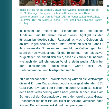
r
Blaue Trikots für die besten Geraer Nachwuchs-Radsportler bei der
R
10. Ostthüringen Tour, überreicht von Kristian Bartsch Allianz
Versicherungen (v.l.): Jannis Peter (U13m), Vanessa Leske (U13w),
O
Paul Weiß (U11m), Maraike Lange (U15w) und Lena-Fabienne Franke
N
(U11w).
r
In diesem Jahr feierte die Ostthüringen Tour ein kleines
J
Jubiläum. Seit 10 Jahren bietet dieses Highlight für den
jüngsten bundesdeutschen Radsportnachwuchs Gelegenheit,
r
an drei Tagen sein Können unter Beweis zu stellen. Jahr für
N
Jahr waren die Organisatoren bemüht, die Ostthüringen Tour
sportlich hochwertiger und für die Teilnehmer noch attraktiver
r
zu gestalten. So erklärt sich auch, dass die Zahl der Teilnehmer
R
wie auch der teilnehmenden Vereine stetig wuchs. Allein bei
der diesjährigen Jubiläumstour waren fast 250
S
Radsportlerinnen und Radsportler am Start.
„
A
Zu einer besonderen Herausforderung wurden die Wettkämpfe
O
diesmal für den Radsportnachwuchs vom gastgebenden SSV
O
Gera 1990 e.V.. Dank der Förderung durch Kristian Bartsch von
L
der Allianz Versicherung wurde nach jedem Rennen sowie am
Schluss bei der Gesamtsiegerehrung der jeweils beste Geraer
S
Radsportler mit dem Blauen Trikot der Allianz Versicherungen
D
Kristian Bartsch sowie Pokal und Sachpreis geehrt.
E