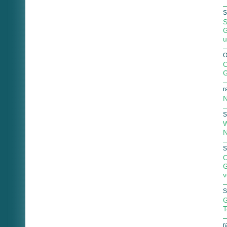
S
S
G
u
O
O
G
r
N
S
W
N
S
O
G
v
S
G
T
r