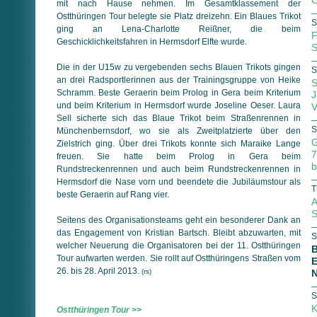
C
mit nach Hause nehmen. Im Gesamtklassement der
Ostthüringen Tour belegte sie Platz dreizehn. Ein Blaues Trikot
S
ging an Lena-Charlotte Reißner, die beim
F
Geschicklichkeitsfahren in Hermsdorf Elfte wurde.
S
Die in der U15w zu vergebenden sechs Blauen Trikots gingen
S
an drei Radsportlerinnen aus der Trainingsgruppe von Heike
S
Schramm. Beste Geraerin beim Prolog in Gera beim Kriterium
J
und beim Kriterium in Hermsdorf wurde Joseline Oeser. Laura
V
Sell sicherte sich das Blaue Trikot beim Straßenrennen in
S
Münchenbernsdorf, wo sie als Zweitplatzierte über den
G
Zielstrich ging. Über drei Trikots konnte sich Maraike Lange
7
freuen. Sie hatte beim Prolog in Gera beim
b
Rundstreckenrennen und auch beim Rundstreckenrennen in
Hermsdorf die Nase vorn und beendete die Jubiläumstour als
T
beste Geraerin auf Rang vier.
A
S
Seitens des Organisationsteams geht ein besonderer Dank an
das Engagement von Kristian Bartsch. Bleibt abzuwarten, mit
S
welcher Neuerung die Organisatoren bei der 11. Ostthüringen
B
Tour aufwarten werden. Sie rollt auf Ostthüringens Straßen vom
E
26. bis 28. April 2013.
(rs)
N
S
K
Ostthüringen Tour >>