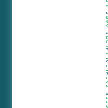
N
u
S
B
G
O
r
D
R
S
W
O
O
S
F
A
b
S
R
P
G