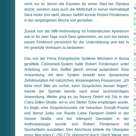
nicht nur im Verein die Daumen für einen Start bei Olympia
S
drückt, sondern dass auch die Wirtschaft in seiner Heimatstadt
W
Gera hinter ihm steht, dieses Gefühl konnte Robert Förstemann
E
in der vergangenen Woche voll genießen.
R
Zurück von der WM-Vorbereitung im holländischen Apeldoorn
r
war er für zwei Tage nach Gera gekommen, um sich bei seinen
D
neuen Förderern persönlich für die Unterstützung und das in
F
ihn gesetzte Vertrauen zu bedanken.
S
Das von der Firma Energetische Systeme Weimann in Borna
O
gestiftete Celinemed-System hatte Robert Förstemann unter
G
Anleitung von Jörn Güttler gleich einmal ausprobiert. Eine
A
Anwendung mit dem System bewirkt eine dynamische
S
Zellstimulation mit natürlichen, körpereigenen Frequenzen. „Ich
S
fühle mich fitter als vorher, kann Gesprächen besser folgen“,
1
meinte der Sprinter bereits nach einer sechsminütigen
Anwendung. Weiter ging es zur Nexory GmbH mit Sitz in der
P
Clara-Zetkin-Straße, wo er von Stefan Sobe empfangen wurde.
R
Es folgte eine Gesprächsrunde mit Sebastian Donath-Franke
D
und Bernd Jurke von Runde Liebe Fansport GmbH in der
Greizer Straße, und bei Intersport Giessübel in der
S
Amthorpassage konnte sich Robert Förstemann mit
A
Sportartikeln ausstatten. Den Abschluss bildete die Übergabe
T
eines Mercedes C 250 CDI, überreicht durch Ulrich Weise von