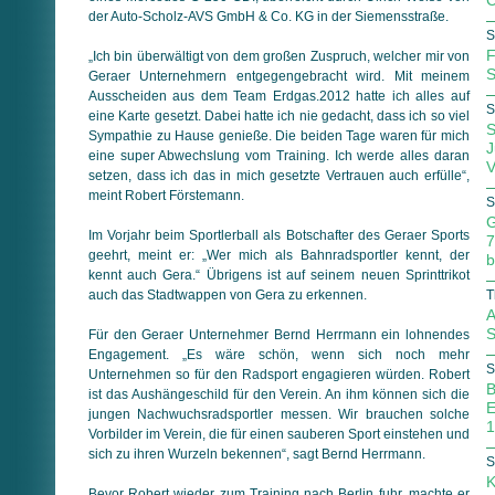
C
der Auto-Scholz-AVS GmbH & Co. KG in der Siemensstraße.
S
F
„Ich bin überwältigt von dem großen Zuspruch, welcher mir von
S
Geraer Unternehmern entgegengebracht wird. Mit meinem
Ausscheiden aus dem Team Erdgas.2012 hatte ich alles auf
S
eine Karte gesetzt. Dabei hatte ich nie gedacht, dass ich so viel
S
Sympathie zu Hause genieße. Die beiden Tage waren für mich
J
eine super Abwechslung vom Training. Ich werde alles daran
V
setzen, dass ich das in mich gesetzte Vertrauen auch erfülle“,
meint Robert Förstemann.
S
G
Im Vorjahr beim Sportlerball als Botschafter des Geraer Sports
7
geehrt, meint er: „Wer mich als Bahnradsportler kennt, der
b
kennt auch Gera.“ Übrigens ist auf seinem neuen Sprinttrikot
auch das Stadtwappen von Gera zu erkennen.
T
A
S
Für den Geraer Unternehmer Bernd Herrmann ein lohnendes
Engagement. „Es wäre schön, wenn sich noch mehr
S
Unternehmen so für den Radsport engagieren würden. Robert
B
ist das Aushängeschild für den Verein. An ihm können sich die
E
jungen Nachwuchsradsportler messen. Wir brauchen solche
1
Vorbilder im Verein, die für einen sauberen Sport einstehen und
sich zu ihren Wurzeln bekennen“, sagt Bernd Herrmann.
S
K
Bevor Robert wieder zum Training nach Berlin fuhr, machte er