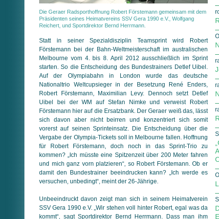
r
Die Geraer Radsporthoffnung Robert Förstemann gemeinsam mit dem
Präsidenten seines Heimatvereins SSV Gera 1990 e.V., Wolfgang
R
Reichert, und Sportdirektor Bernd Herrmann.
O
Statt in seiner Spezialdisziplin Teamsprint wird Robert
N
Förstemann bei der Bahn-Weltmeisterschaft im australischen
Melbourne vom 4. bis 8. April 2012 ausschließlich im Sprint
r
starten. So die Entscheidung des Bundestrainers Detlef Uibel.
J
Auf der Olympiabahn in London wurde das deutsche
Nationaltrio Weltcupsieger in der Besetzung René Enders,
r
Robert Förstemann, Maximilian Levy. Dennoch setzt Detlef
N
Uibel bei der WM auf Stefan Nimke und verweist Robert
r
Förstemann hier auf die Ersatzbank. Der Geraer weiß das, lässt
R
sich davon aber nicht beirren und konzentriert sich somit
vorerst auf seinen Sprinteinsatz. Die Entscheidung über die
S
Vergabe der Olympia-Tickets soll in Melbourne fallen. Hoffnung
„
für Robert Förstemann, doch noch in das Sprint-Trio zu
A
kommen? „Ich müsste eine Spitzenzeit über 200 Meter fahren
O
und mich ganz vorn platzieren“, so Robert Förstemann. Ob er
damit den Bundestrainer beeindrucken kann? „Ich werde es
O
versuchen, unbedingt
“, meint der 26-Jährige
.
L
Unbeeindruckt davon zeigt man sich in seinem Heimatverein
S
SSV Gera 1990 e.V. „Wir stehen voll hinter Robert, egal was da
D
E
kommt“, sagt Sportdirektor Bernd Herrmann. Dass man ihm