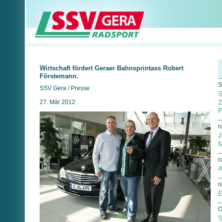
Wirtschaft fördert Geraer Bahnsprintass Robert
Förstemann.
S
SSV Gera / Presse
S
2
27. Mär 2012
P
r
J
M
r
A
r
E
O
S