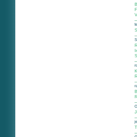
B
F
V
t
S
S
R
I
S
r
K
R
r
B
R
O
J
j
T