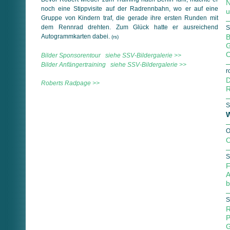
N
noch eine Stippvisite auf der Radrennbahn, wo er auf eine
u
Gruppe von Kindern traf, die gerade ihre ersten Runden mit
dem Rennrad drehten. Zum Glück hatte er ausreichend
S
Autogrammkarten dabei.
B
(rs)
G
O
Bilder Sponsorentour siehe SSV-Bildergalerie >>
Bilder Anfängertraining siehe SSV-Bildergalerie >>
r
D
Roberts Radpage >>
R
S
W
O
O
S
F
A
b
S
R
P
G