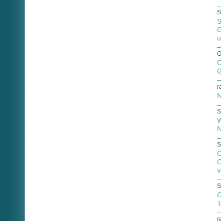
S
S
G
u
O
O
G
r
N
S
W
N
S
O
G
v
S
G
T
r