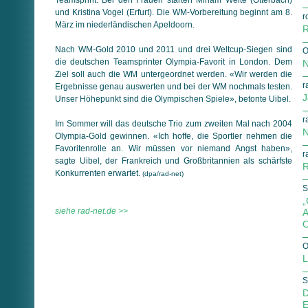
und Kristina Vogel (Erfurt). Die WM-Vorbereitung beginnt am 8.
r
März im niederländischen Apeldoorn.
R
Nach WM-Gold 2010 und 2011 und drei Weltcup-Siegen sind
O
die deutschen Teamsprinter Olympia-Favorit in London. Dem
N
Ziel soll auch die WM untergeordnet werden. «Wir werden die
r
Ergebnisse genau auswerten und bei der WM nochmals testen.
J
Unser Höhepunkt sind die Olympischen Spiele», betonte Uibel.
r
Im Sommer will das deutsche Trio zum zweiten Mal nach 2004
N
Olympia-Gold gewinnen. «Ich hoffe, die Sportler nehmen die
Favoritenrolle an. Wir müssen vor niemand Angst haben»,
r
sagte Uibel, der Frankreich und Großbritannien als schärfste
R
Konkurrenten erwartet.
(dpa/rad-net)
S
„
siehe rad-net.de >>
A
O
O
L
S
D
E