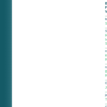
B
F
V
t
S
S
R
I
S
r
K
R
r
B
R
O
J
j
T