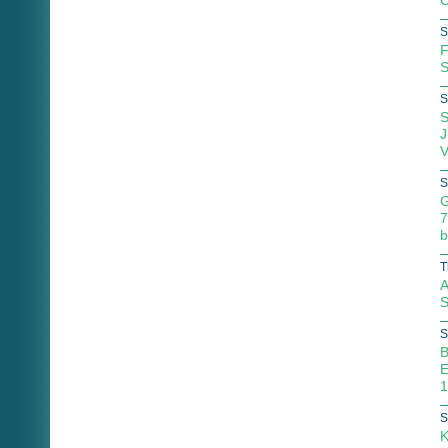
C
S
F
S
S
S
J
V
S
G
7
b
T
A
S
S
B
E
1
S
K