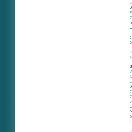
S
S
G
u
O
O
G
r
N
S
W
N
S
O
G
v
S
G
T
r