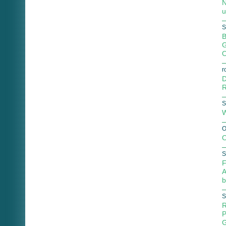
N
u
S
B
G
O
r
D
R
S
W
O
O
S
F
A
b
S
R
P
G