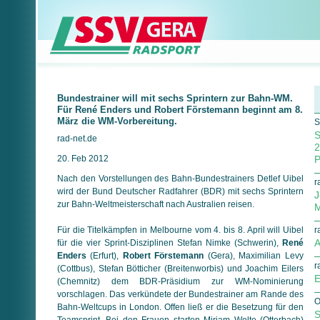
Bundestrainer will mit sechs Sprintern zur Bahn-WM.
Für René Enders und Robert Förstemann beginnt am 8.
März die WM-Vorbereitung.
S
S
rad-net.de
2
20. Feb 2012
P
Nach den Vorstellungen des Bahn-Bundestrainers Detlef Uibel
r
wird der Bund Deutscher Radfahrer (BDR) mit sechs Sprintern
J
zur Bahn-Weltmeisterschaft nach Australien reisen.
M
Für die Titelkämpfen in Melbourne vom 4. bis 8. April will Uibel
r
A
für die vier Sprint-Disziplinen Stefan Nimke (Schwerin),
René
Enders
(Erfurt),
Robert Förstemann
(Gera), Maximilian Levy
r
(Cottbus), Stefan Bötticher (Breitenworbis) und Joachim Eilers
E
(Chemnitz) dem BDR-Präsidium zur WM-Nominierung
vorschlagen. Das verkündete der Bundestrainer am Rande des
O
Bahn-Weltcups in London. Offen ließ er die Besetzung für den
S
Teamsprint. Bei den Frauen starten Miriam Welte (Otterbach)