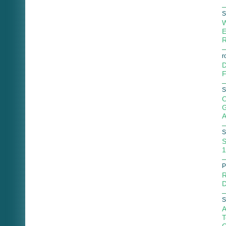
S
W
E
R
r
D
F
S
O
G
A
S
S
1
P
R
D
S
A
T