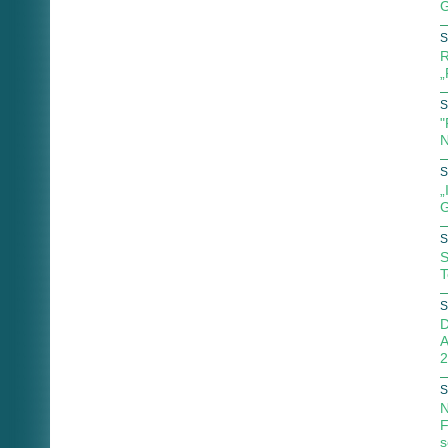
G
S
R
„
S
"
N
S
„
G
S
S
T
S
D
A
2
S
N
F
s