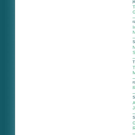
j
T
G
r
I
N
S
N
S
T
T
M
r
R
S
A
J
S
G
R