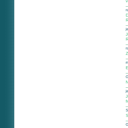
v
r
D
R
j
J
R
r
Z
m
E
O
N
j
J
f
S
S
O