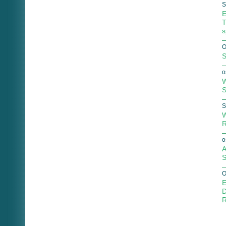
S
E
T
s
O
S
o
W
S
S
W
R
o
A
S
O
E
D
R