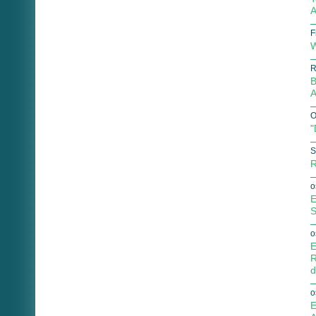
A
F
W
R
B
A
O
"
S
R
o
E
S
o
E
R
d
o
E