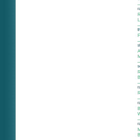
r
R
L
t
F
s
A
M
s
R
B
r
R
r
B
W
r
M
B