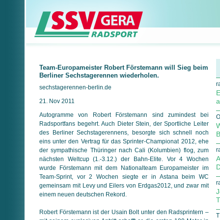
Team-Europameister Robert Förstemann will Sieg beim
Berliner Sechstagerennen wiederholen.
r
sechstagerennen-berlin.de
E
a
21. Nov 2011
Autogramme von Robert Förstemann sind zumindest bei
O
Radsportfans begehrt. Auch Dieter Stein, der Sportliche Leiter
W
des Berliner Sechstagerennens, besorgte sich schnell noch
B
eins unter den Vertrag für das Sprinter-Championat 2012, ehe
r
der sympathische Thüringer nach Cali (Kolumbien) flog, zum
A
nächsten Weltcup (1.-3.12.) der Bahn-Elite. Vor 4 Wochen
D
wurde Förstemann mit dem Nationalteam Europameister im
Team-Sprint, vor 2 Wochen siegte er in Astana beim WC
r
gemeinsam mit Levy und Eilers von Erdgas2012, und zwar mit
J
einem neuen deutschen Rekord.
T
Robert Förstemann ist der Usain Bolt unter den Radsprintern –
T