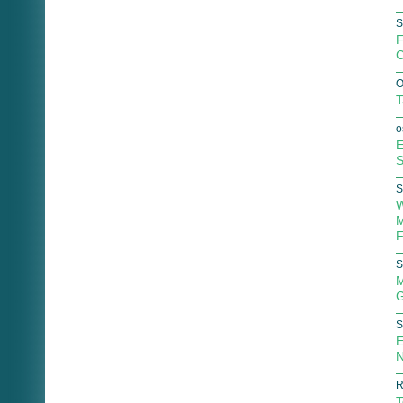
S
F
C
O
T
o
E
S
S
W
M
F
S
M
G
S
E
N
R
T