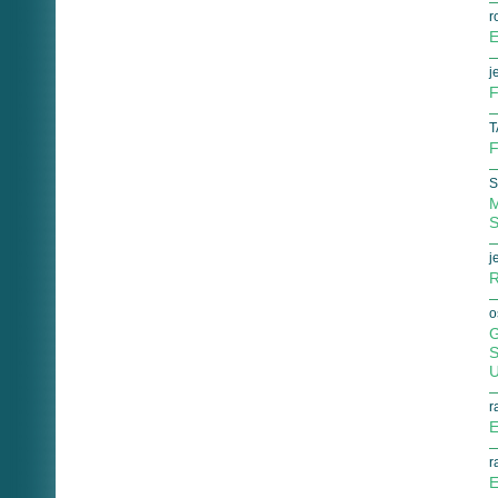
r
E
j
F
T
F
S
M
S
j
R
o
G
S
U
r
E
r
E