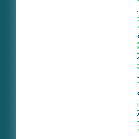
A
o
G
2
a
S
S
G
S
U
A
r
O
S
J
T
S
E
E
2