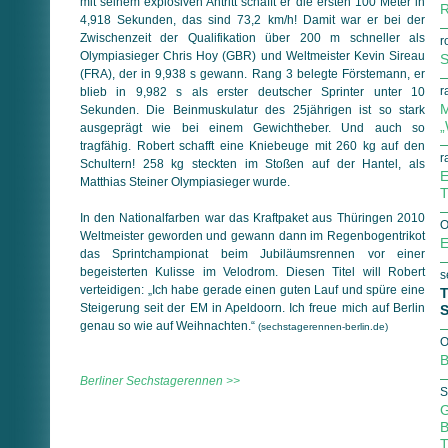
mit seinem explosiven Antritt schafft er die ersten 100 Meter in
R
4,918 Sekunden, das sind 73,2 km/h! Damit war er bei der
Zwischenzeit der Qualifikation über 200 m schneller als
r
Olympiasieger Chris Hoy (GBR) und Weltmeister Kevin Sireau
S
(FRA), der in 9,938 s gewann. Rang 3 belegte Förstemann, er
r
blieb in 9,982 s als erster deutscher Sprinter unter 10
M
Sekunden. Die Beinmuskulatur des 25jährigen ist so stark
„
ausgeprägt wie bei einem Gewichtheber. Und auch so
tragfähig. Robert schafft eine Kniebeuge mit 260 kg auf den
r
Schultern! 258 kg steckten im Stoßen auf der Hantel, als
E
Matthias Steiner Olympiasieger wurde.
T
In den Nationalfarben war das Kraftpaket aus Thüringen 2010
O
Weltmeister geworden und gewann dann im Regenbogentrikot
E
das Sprintchampionat beim Jubiläumsrennen vor einer
begeisterten Kulisse im Velodrom. Diesen Titel will Robert
s
verteidigen: „Ich habe gerade einen guten Lauf und spüre eine
T
Steigerung seit der EM in Apeldoorn. Ich freue mich auf Berlin
S
genau so wie auf Weihnachten.“
(sechstagerennen-berlin.de)
O
B
Berliner Sechstagerennen >>
S
G
B
T