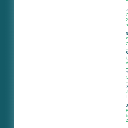
A
o
G
2
a
S
S
G
S
U
A
r
O
S
J
T
S
E
E
2