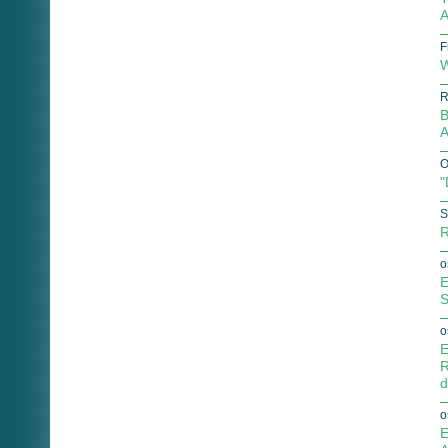
A
F
W
R
B
A
O
"
S
R
o
E
S
o
E
R
d
o
E