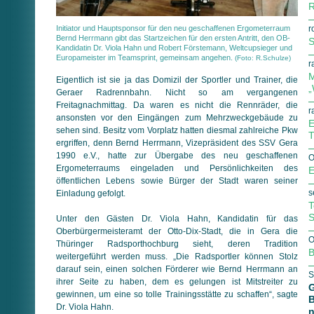
R
Initiator und Hauptsponsor für den neu geschaffenen Ergometerraum
r
Bernd Herrmann gibt das Startzeichen für den ersten Antritt, den OB-
S
Kandidatin Dr. Viola Hahn und Robert Förstemann, Weltcupsieger und
Europameister im Teamsprint, gemeinsam angehen.
(Foto: R.Schulze)
r
M
Eigentlich ist sie ja das Domizil der Sportler und Trainer, die
„
Geraer Radrennbahn. Nicht so am vergangenen
Freitagnachmittag. Da waren es nicht die Rennräder, die
r
ansonsten vor den Eingängen zum Mehrzweckgebäude zu
E
sehen sind. Besitz vom Vorplatz hatten diesmal zahlreiche Pkw
T
ergriffen, denn Bernd Herrmann, Vizepräsident des SSV Gera
1990 e.V., hatte zur Übergabe des neu geschaffenen
O
Ergometerraums eingeladen und Persönlichkeiten des
E
öffentlichen Lebens sowie Bürger der Stadt waren seiner
s
Einladung gefolgt.
T
S
Unter den Gästen Dr. Viola Hahn, Kandidatin für das
Oberbürgermeisteramt der Otto-Dix-Stadt, die in Gera die
O
Thüringer Radsporthochburg sieht, deren Tradition
B
weitergeführt werden muss. „Die Radsportler können Stolz
darauf sein, einen solchen Förderer wie Bernd Herrmann an
S
ihrer Seite zu haben, dem es gelungen ist Mitstreiter zu
G
gewinnen, um eine so tolle Trainingsstätte zu schaffen“, sagte
B
Dr. Viola Hahn.
n