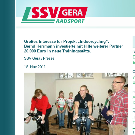
Großes Interesse für Projekt „Indoorcycling“.
Bernd Herrmann investierte mit Hilfe weiterer Partner
20.000 Euro in neue Trainingsstätte.
r
E
SSV Gera / Presse
a
18. Nov 2011
O
W
B
r
A
D
r
J
T
T