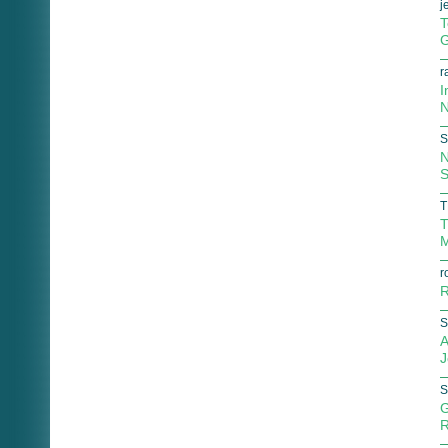
j
T
G
r
I
N
S
N
S
T
T
M
r
R
S
A
J
S
G
R