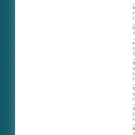
S
F
C
O
T
o
E
S
S
W
M
F
S
M
G
S
E
N
R
T