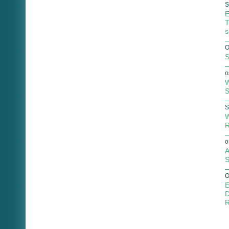
S
E
T
s
O
S
o
W
S
S
W
R
o
A
S
O
E
D
R