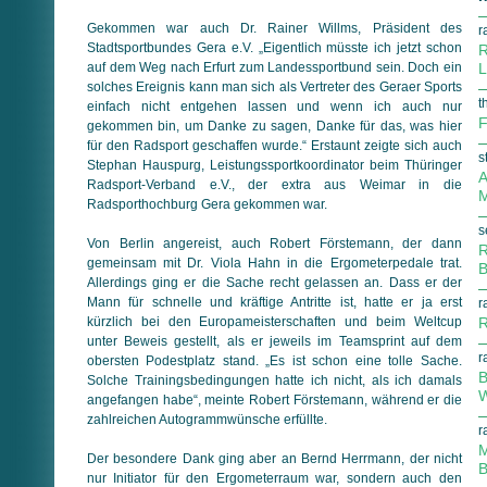
Gekommen war auch Dr. Rainer Willms, Präsident des
r
Stadtsportbundes Gera e.V. „Eigentlich müsste ich jetzt schon
R
auf dem Weg nach Erfurt zum Landessportbund sein. Doch ein
L
solches Ereignis kann man sich als Vertreter des Geraer Sports
t
einfach nicht entgehen lassen und wenn ich auch nur
F
gekommen bin, um Danke zu sagen, Danke für das, was hier
für den Radsport geschaffen wurde.“ Erstaunt zeigte sich auch
s
Stephan Hauspurg, Leistungssportkoordinator beim Thüringer
A
Radsport-Verband e.V., der extra aus Weimar in die
M
Radsporthochburg Gera gekommen war.
s
Von Berlin angereist, auch Robert Förstemann, der dann
R
gemeinsam mit Dr. Viola Hahn in die Ergometerpedale trat.
B
Allerdings ging er die Sache recht gelassen an. Dass er der
Mann für schnelle und kräftige Antritte ist, hatte er ja erst
r
kürzlich bei den Europameisterschaften und beim Weltcup
R
unter Beweis gestellt, als er jeweils im Teamsprint auf dem
r
obersten Podestplatz stand. „Es ist schon eine tolle Sache.
B
Solche Trainingsbedingungen hatte ich nicht, als ich damals
W
angefangen habe“, meinte Robert Förstemann, während er die
zahlreichen Autogrammwünsche erfüllte.
r
M
Der besondere Dank ging aber an Bernd Herrmann, der nicht
B
nur Initiator für den Ergometerraum war, sondern auch den