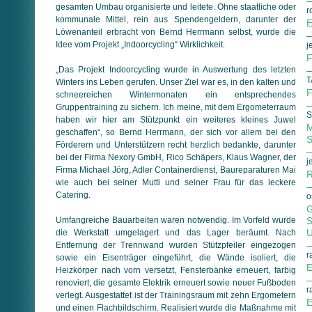
gesamten Umbau organisierte und leitete. Ohne staatliche oder
r
kommunale Mittel, rein aus Spendengeldern, darunter der
E
Löwenanteil erbracht von Bernd Herrmann selbst, wurde die
Idee vom Projekt „Indoorcycling“ Wirklichkeit.
j
F
„Das Projekt Indoorcycling wurde in Auswertung des letzten
T
Winters ins Leben gerufen. Unser Ziel war es, in den kalten und
F
schneereichen Wintermonaten ein entsprechendes
Gruppentraining zu sichern. Ich meine, mit dem Ergometerraum
S
haben wir hier am Stützpunkt ein weiteres kleines Juwel
M
geschaffen“, so Bernd Herrmann, der sich vor allem bei den
S
Förderern und Unterstützern recht herzlich bedankte, darunter
bei der Firma Nexory GmbH, Rico Schäpers, Klaus Wagner, der
j
Firma Michael Jörg, Adler Containerdienst, Baureparaturen Mai
R
wie auch bei seiner Mutti und seiner Frau für das leckere
Catering.
o
G
Umfangreiche Bauarbeiten waren notwendig. Im Vorfeld wurde
S
U
die Werkstatt umgelagert und das Lager beräumt. Nach
Entfernung der Trennwand wurden Stützpfeiler eingezogen
r
sowie ein Eisenträger eingeführt, die Wände isoliert, die
E
Heizkörper nach vorn versetzt, Fensterbänke erneuert, farbig
renoviert, die gesamte Elektrik erneuert sowie neuer Fußboden
r
verlegt. Ausgestattet ist der Trainingsraum mit zehn Ergometern
E
und einen Flachbildschirm. Realisiert wurde die Maßnahme mit