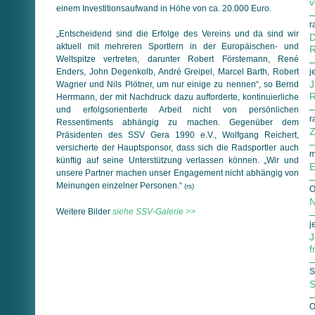
v
einem Investitionsaufwand in Höhe von ca. 20.000 Euro.
r
„Entscheidend sind die Erfolge des Vereins und da sind wir
D
aktuell mit mehreren Sportlern in der Europäischen- und
R
Weltspitze vertreten, darunter Robert Förstemann, René
Enders, John Degenkolb, André Greipel, Marcel Barth, Robert
j
J
Wagner und Nils Plötner, um nur einige zu nennen“, so Bernd
R
Herrmann, der mit Nachdruck dazu aufforderte, kontinuierliche
und erfolgsorientierte Arbeit nicht von persönlichen
r
Ressentiments abhängig zu machen. Gegenüber dem
Z
Präsidenten des SSV Gera 1990 e.V., Wolfgang Reichert,
versicherte der Hauptsponsor, dass sich die Radsportler auch
m
künftig auf seine Unterstützung verlassen können. „Wir und
E
unsere Partner machen unser Engagement nicht abhängig von
Meinungen einzelner Personen.“
(rs)
O
N
Weitere Bilder
siehe SSV-Galerie >>
j
J
f
S
S
O