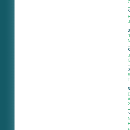
G
S
R
„
S
"
N
S
„
G
S
S
T
S
D
A
2
S
N
F
s