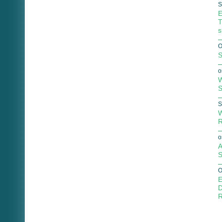
S
E
T
s
O
S
o
W
S
S
W
R
o
A
S
O
E
D
R