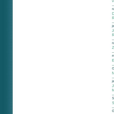
v
r
D
R
j
J
R
r
Z
m
E
O
N
j
J
f
S
S
O