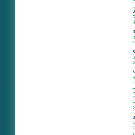
G
S
R
„
S
"
N
S
„
G
S
S
T
S
D
A
2
S
N
F
s