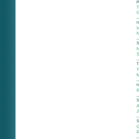
j
T
G
r
I
N
S
N
S
T
T
M
r
R
S
A
J
S
G
R