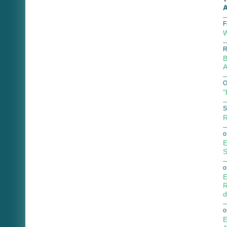
A
F
W
R
B
A
O
"
S
R
o
E
S
o
E
R
d
o
E