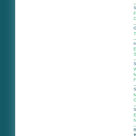
S
F
C
O
T
o
E
S
S
W
M
F
S
M
G
S
E
N
R
T