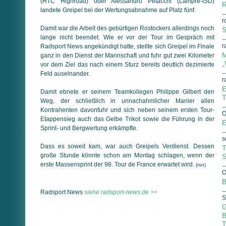
(HTC Highroad) oder Alessandro Petacchi (Lampre-ISD)
R
landete Greipel bei der Wertungsabnahme auf Platz fünf.
r
Damit war die Arbeit des gebürtigen Rostockers allerdings noch
S
lange nicht beendet. Wie er vor der Tour im Gespräch mit
r
Radsport News angekündigt hatte, stellte sich Greipel im Finale
M
ganz in den Dienst der Mannschaft und fuhr gut zwei Kilometer
„
vor dem Ziel das nach einem Sturz bereits deutlich dezimierte
Feld auseinander.
r
E
Damit ebnete er seinem Teamkollegen Philippe Gilbert den
T
Weg, der schließlich in unnachahmlicher Manier allen
Kontrahenten davonfuhr und sich neben seinem ersten Tour-
O
Etappensieg auch das Gelbe Trikot sowie die Führung in der
E
Sprint- und Bergwertung erkämpfte.
s
Dass es soweit kam, war auch Greipels Verdienst. Dessen
T
große Stunde könnte schon am Montag schlagen, wenn der
S
erste Massensprint der 98. Tour de France erwartet wird.
(rsn)
O
B
Radsport News
siehe radsport-news.de >>
S
G
B
T