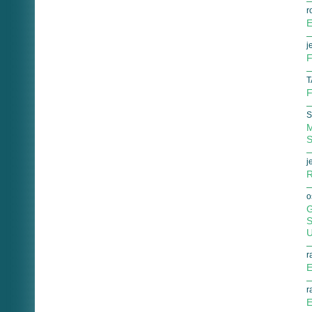
r
E
j
F
T
F
S
M
S
j
R
o
G
S
U
r
E
r
E