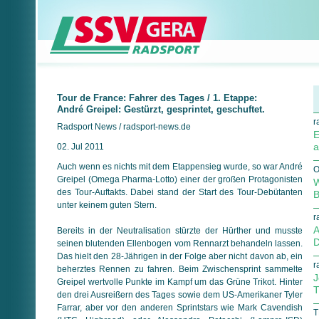
Tour de France: Fahrer des Tages / 1. Etappe:
André Greipel: Gestürzt, gesprintet, geschuftet.
r
Radsport News / radsport-news.de
E
a
02. Jul 2011
Auch wenn es nichts mit dem Etappensieg wurde, so war André
O
Greipel (Omega Pharma-Lotto) einer der großen Protagonisten
W
des Tour-Auftakts. Dabei stand der Start des Tour-Debütanten
B
unter keinem guten Stern.
r
A
Bereits in der Neutralisation stürzte der Hürther und musste
D
seinen blutenden Ellenbogen vom Rennarzt behandeln lassen.
Das hielt den 28-Jährigen in der Folge aber nicht davon ab, ein
r
beherztes Rennen zu fahren. Beim Zwischensprint sammelte
J
Greipel wertvolle Punkte im Kampf um das Grüne Trikot. Hinter
T
den drei Ausreißern des Tages sowie dem US-Amerikaner Tyler
Farrar, aber vor den anderen Sprintstars wie Mark Cavendish
T