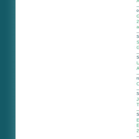
A
o
G
2
a
S
S
G
S
U
A
r
O
S
J
T
S
E
E
2