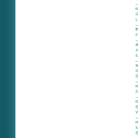
r
R
L
t
F
s
A
M
s
R
B
r
R
r
B
W
r
M
B