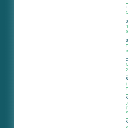
O
O
S
"
S
S
T
e
O
N
2
S
H
T
S
J
P
S
S
W