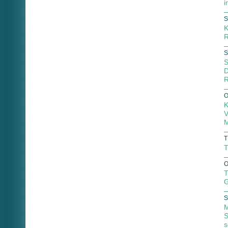
i
S
K
R
S
S
D
R
O
K
V
M
T
T
O
T
G
S
M
S
s