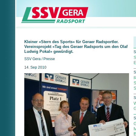
Kleiner «Stern des Sports» für Geraer Radsportler.
Vereinsprojekt «Tag des Geraer Radsports um den Olaf
Ludwig Pokal» gewürdigt.
S
S
SSV Gera / Presse
E
14. Sep 2010
S
R
S
S
S
W
G
S
G
M
E