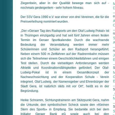
Ziegenbein, aber in der Qualität bewege man sich auf -
M
nochmals gesteigertem - sehr hohem Niveau.
D
o
Der SSV Gera 1990 e.V. war einer von drei Vereinen, die für die
A
Preisverleihung nominiert wurden.
O
„Der «Geraer Tag des Radsports um den Olaf Ludwig Pokal» ist
r
in Thüringen einzigartig und hat seit fünf Jahren einen festen
S
Termin im Geraer Sportkalender. Durch die wachsende
A
Bedeutung der Veranstaltung werden immer mehr
Schülerinnen und Schüler an den Radsport herangeführt.
r
Neben einem 500 m Zeitfahren auf der Radrennbahn müssen
J
sich die Teilnehmer einem Geschicklichkeitsfahren und einigen
E
Test stellen. Durch die vielseitigen Anforderungen werden
Athletik und Koordinationsfähigkeiten gefördert. Der Olaf-
S
M
Ludwig-Pokal ist in einem Gesamtkonzept der
G
Nachwuchssichtung und der Kooperation Schule - Verein
E
integriert. Olaf Ludwig, der Namensgeber und Ehrenbürger der
Stadt Gera, ist natürlich stets mit vor Ort“, heißt es in der
S
Begründung.
„
N
Heike Schramm, Sichtungstrainerin am Stützpunkt Gera, nahm
die Urkunde, den symbolischen Scheck sowie den «Kleinen
S
Stern des Sports» in Empfang. Sie bedankte sich bei dem
S
Initiator Geraer Bank eG sowie auch bei den