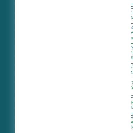
O
1
N
R
A
a
S
1
S
O
N
c
G
O
R
G
O
A
N