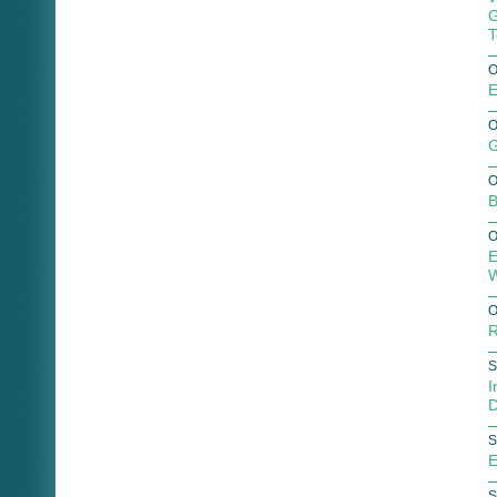
G
T
O
E
O
G
O
B
O
E
W
O
R
S
I
D
S
E
S