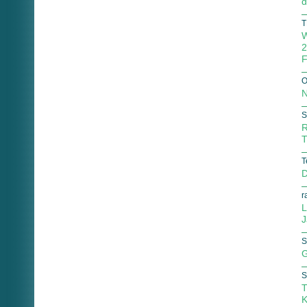
d
T
W
2
F
O
N
S
R
T
T
D
r
L
J
S
G
S
T
K