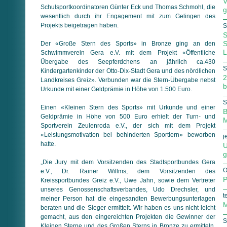
V
Schulsportkoordinatoren Günter Eck und Thomas Schmohl, die
g
wesentlich durch ihr Engagement mit zum Gelingen des
Projekts beigetragen haben.
S
S
S
Der «Große Stern des Sports» in Bronze ging an den
L
Schwimmverein Gera e.V. mit dem Projekt «Öffentliche
Übergabe des Seepferdchens an jährlich ca.430
S
Kindergartenkinder der Otto-Dix-Stadt Gera und des nördlichen
2
Landkreises Greiz». Verbunden war die Stern-Übergabe nebst
b
Urkunde mit einer Geldprämie in Höhe von 1.500 Euro.
S
Einen «Kleinen Stern des Sports» mit Urkunde und einer
B
Geldprämie in Höhe von 500 Euro erhielt der Turn- und
M
Sportverein Zeulenroda e.V., der sich mit dem Projekt
«Leistungsmotivation bei behinderten Sportlern» beworben
j
hatte.
U
g
„Die Jury mit dem Vorsitzenden des Stadtsportbundes Gera
O
e.V., Dr. Rainer Willms, dem Vorsitzenden des
P
Kreissportbundes Greiz e.V., Uwe Jahn, sowie dem Vertreter
unseres Genossenschaftsverbandes, Udo Drechsler, und
t
meiner Person hat die eingesandten Bewerbungsunterlagen
M
beraten und die Sieger ermittelt. Wir haben es uns nicht leicht
gemacht, aus den eingereichten Projekten die Gewinner der
S
Kleinen Sterne und des Großen Sterns in Bronze zu ermitteln.