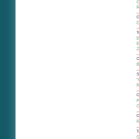
G
R
O
D
T
E
E
Z
O
B
S
"
R
O
P
G
O
R
T
G