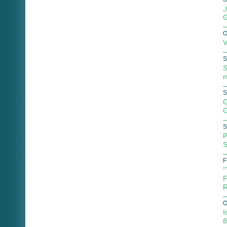
„
G
O
V
S
S
m
S
G
G
S
P
S
F
"
F
R
O
I
8