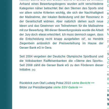
E
Anhand eines Bewertungsbogens wurden acht verschiedene
G
Kategorien näher betrachtet. Bei den Sternen des Sports sind
vor allem solche Kriterien wichtig, die sich der Nachhaltigkeit
o
der Maßnahme, der lokalen Bedeutung und der Resonanz in
J
der Gesellschaft widmen. Aber natürlich stehen auch neue
Z
Ideen und das Gewinnen von Teilnehmern für die Maßnahme
r
mit zur Bewertung. Mit dieser Bewertungsskala wurde die Arbeit
M
der Jury doch etwas erleichtert. Ich muss dennoch sagen, dass
die Entscheidung recht knapp ausgefallen ist“, so Hendrik
T
Ziegenbein anlässlich der Preisverleihung im Hause der
J
Geraer Bank eG in Gera.
S
Seit 2004 vergeben der Deutsche Olympische Sportbund und
Q
die Volksbanken Raiffeisenbanken die «Sterne des Sports».
G
Seit 2008 zählt die Geraer Bank eG zu den Förderern dieser
C
Initiative.
(rs)
r
B
w
Rückblick zum Olaf Ludwig Pokal 2010
siehe Bericht >>
Bilder zur Preisübergabe
siehe SSV-Galerie >>
S
K
V
g