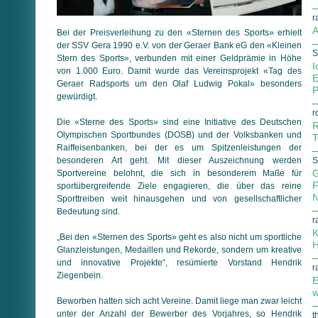
r
A
Bei der Preisverleihung zu den «Sternen des Sports» erhielt
der SSV Gera 1990 e.V. von der Geraer Bank eG den «Kleinen
S
Stern des Sports», verbunden mit einer Geldprämie in Höhe
I
von 1.000 Euro. Damit wurde das Vereinsprojekt «Tag des
E
Geraer Radsports um den Olaf Ludwig Pokal» besonders
P
gewürdigt.
r
Die «Sterne des Sports» sind eine Initiative des Deutschen
R
Olympischen Sportbundes (DOSB) und der Volksbanken und
Raiffeisenbanken, bei der es um Spitzenleistungen der
besonderen Art geht. Mit dieser Auszeichnung werden
S
G
Sportvereine belohnt, die sich in besonderem Maße für
F
sportübergreifende Ziele engagieren, die über das reine
N
Sporttreiben weit hinausgehen und von gesellschaftlicher
Bedeutung sind.
r
K
„Bei den «Sternen des Sports» geht es also nicht um sportliche
H
Glanzleistungen, Medaillen und Rekorde, sondern um kreative
und innovative Projekte“, resümierte Vorstand Hendrik
r
Ziegenbein.
E
w
Beworben hatten sich acht Vereine. Damit liege man zwar leicht
unter der Anzahl der Bewerber des Vorjahres, so Hendrik
t