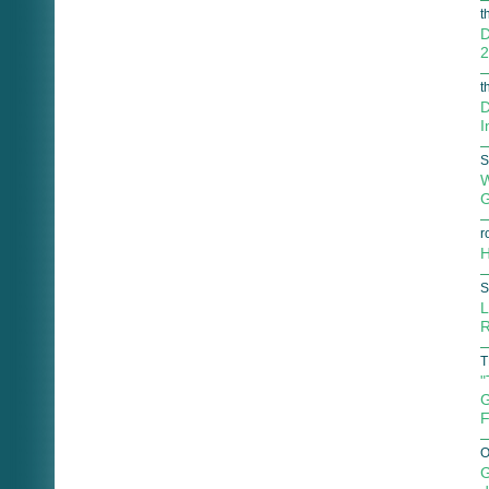
t
D
2
t
D
I
S
W
G
r
H
S
L
R
T
"
G
F
O
G