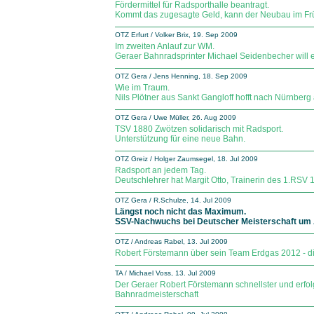
Fördermittel für Radsporthalle beantragt.
Kommt das zugesagte Geld, kann der Neubau im Fr
OTZ Erfurt / Volker Brix, 19. Sep 2009
Im zweiten Anlauf zur WM.
Geraer Bahnradsprinter Michael Seidenbecher will
OTZ Gera / Jens Henning, 18. Sep 2009
Wie im Traum.
Nils Plötner aus Sankt Gangloff hofft nach Nürnberg a
OTZ Gera / Uwe Müller, 26. Aug 2009
TSV 1880 Zwötzen solidarisch mit Radsport.
Unterstützung für eine neue Bahn.
OTZ Greiz / Holger Zaumsegel, 18. Jul 2009
Radsport an jedem Tag.
Deutschlehrer hat Margit Otto, Trainerin des 1.RSV 1
OTZ Gera / R.Schulze, 14. Jul 2009
Längst noch nicht das Maximum.
SSV-Nachwuchs bei Deutscher Meisterschaft um 
OTZ / Andreas Rabel, 13. Jul 2009
Robert Förstemann über sein Team Erdgas 2012 - di
TA / Michael Voss, 13. Jul 2009
Der Geraer Robert Förstemann schnellster und erfol
Bahnradmeisterschaft