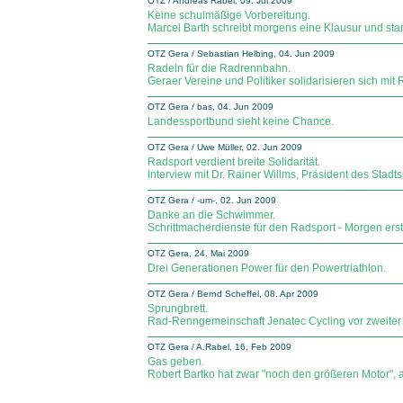
OTZ / Andreas Rabel, 09. Jul 2009
Keine schulmäßige Vorbereitung.
Marcel Barth schreibt morgens eine Klausur und star
OTZ Gera / Sebastian Helbing, 04. Jun 2009
Radeln für die Radrennbahn.
Geraer Vereine und Politiker solidarisieren sich mit 
OTZ Gera / bas, 04. Jun 2009
Landessportbund sieht keine Chance.
OTZ Gera / Uwe Müller, 02. Jun 2009
Radsport verdient breite Solidarität.
Interview mit Dr. Rainer Willms, Präsident des Stad
OTZ Gera / -um-, 02. Jun 2009
Danke an die Schwimmer.
Schrittmacherdienste für den Radsport - Morgen erst
OTZ Gera, 24. Mai 2009
Drei Generationen Power für den Powertriathlon.
OTZ Gera / Bernd Scheffel, 08. Apr 2009
Sprungbrett.
Rad-Renngemeinschaft Jenatec Cycling vor zweiter
OTZ Gera / A.Rabel, 16. Feb 2009
Gas geben.
Robert Bartko hat zwar "noch den größeren Motor", a