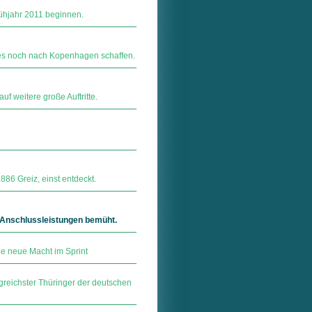
ühjahr 2011 beginnen.
 es noch nach Kopenhagen schaffen.
uf weitere große Auftritte.
886 Greiz, einst entdeckt.
Anschlussleistungen bemüht.
e neue Macht im Sprint
greichster Thüringer der deutschen