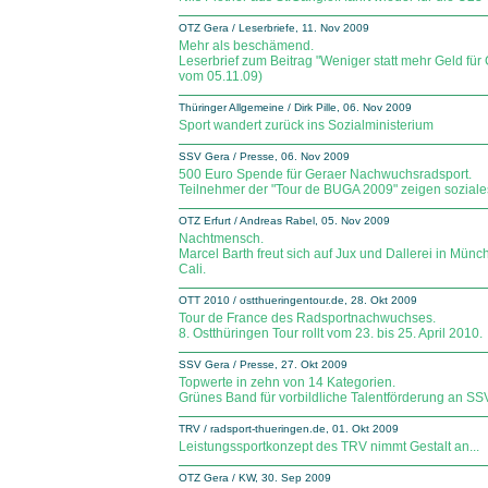
OTZ Gera / Leserbriefe, 11. Nov 2009
Mehr als beschämend.
Leserbrief zum Beitrag "Weniger statt mehr Geld fü
vom 05.11.09)
Thüringer Allgemeine / Dirk Pille, 06. Nov 2009
Sport wandert zurück ins Sozialministerium
SSV Gera / Presse, 06. Nov 2009
500 Euro Spende für Geraer Nachwuchsradsport.
Teilnehmer der "Tour de BUGA 2009" zeigen sozial
OTZ Erfurt / Andreas Rabel, 05. Nov 2009
Nachtmensch.
Marcel Barth freut sich auf Jux und Dallerei in Mü
Cali.
OTT 2010 / ostthueringentour.de, 28. Okt 2009
Tour de France des Radsportnachwuchses.
8. Ostthüringen Tour rollt vom 23. bis 25. April 2010.
SSV Gera / Presse, 27. Okt 2009
Topwerte in zehn von 14 Kategorien.
Grünes Band für vorbildliche Talentförderung an SS
TRV / radsport-thueringen.de, 01. Okt 2009
Leistungssportkonzept des TRV nimmt Gestalt an...
OTZ Gera / KW, 30. Sep 2009