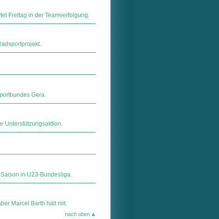
tet Freitag in der Teamverfolgung.
Radsportprojekt.
tsportbundes Gera.
e Unterstützungsaktion.
 Saison in U23-Bundesliga.
ber Marcel Barth hält mit.
nach oben