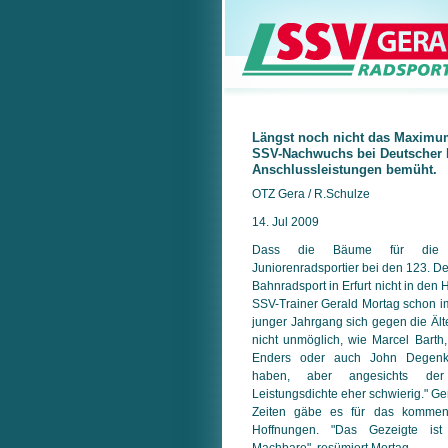
Längst noch nicht das Maximu
SSV-Nachwuchs bei Deutscher 
Anschlussleistungen bemüht.
OTZ Gera / R.Schulze
14. Jul 2009
Dass die Bäume für die 
Juniorenradsportier bei den 123. D
Bahnradsport in Erfurt nicht in den
SSV-Trainer Gerald Mortag schon im 
junger Jahrgang sich gegen die Ält
nicht unmöglich, wie Marcel Bart
Enders oder auch John Degenk
haben, aber angesichts der 
Leistungsdichte eher schwierig." 
Zeiten gäbe es für das kommend
Hoffnungen. "Das Gezeigte is
Machbare", resümiert Mortag.