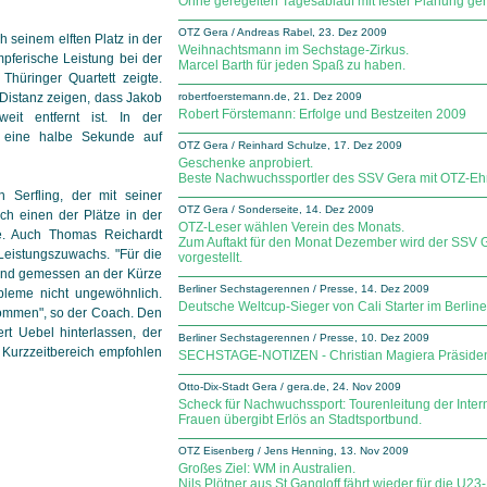
Ohne geregelten Tagesablauf mit fester Planung geht
OTZ Gera / Andreas Rabel, 23. Dez 2009
h seinem elften Platz in der
Weihnachtsmann im Sechstage-Zirkus.
pferische Leistung bei der
Marcel Barth für jeden Spaß zu haben.
Thüringer Quartett zeigte.
Distanz zeigen, dass Jakob
robertfoerstemann.de, 21. Dez 2009
Robert Förstemann: Erfolge und Bestzeiten 2009
it entfernt ist. In der
r eine halbe Sekunde auf
OTZ Gera / Reinhard Schulze, 17. Dez 2009
Geschenke anprobiert.
Beste Nachwuchssportler des SSV Gera mit OTZ-Ehr
n Serfling, der mit seiner
OTZ Gera / Sonderseite, 14. Dez 2009
ich einen der Plätze in der
OTZ-Leser wählen Verein des Monats.
e. Auch Thomas Reichardt
Zum Auftakt für den Monat Dezember wird der SSV G
Leistungszuwachs. "Für die
vorgestellt.
, und gemessen an der Kürze
Berliner Sechstagerennen / Presse, 14. Dez 2009
obleme nicht ungewöhnlich.
Deutsche Weltcup-Sieger von Cali Starter im Berli
kommen", so der Coach. Den
rt Uebel hinterlassen, der
Berliner Sechstagerennen / Presse, 10. Dez 2009
 Kurzzeitbereich empfohlen
SECHSTAGE-NOTIZEN - Christian Magiera Präsident 
Otto-Dix-Stadt Gera / gera.de, 24. Nov 2009
Scheck für Nachwuchssport: Tourenleitung der Inter
Frauen übergibt Erlös an Stadtsportbund.
OTZ Eisenberg / Jens Henning, 13. Nov 2009
Großes Ziel: WM in Australien.
Nils Plötner aus St.Gangloff fährt wieder für die U2