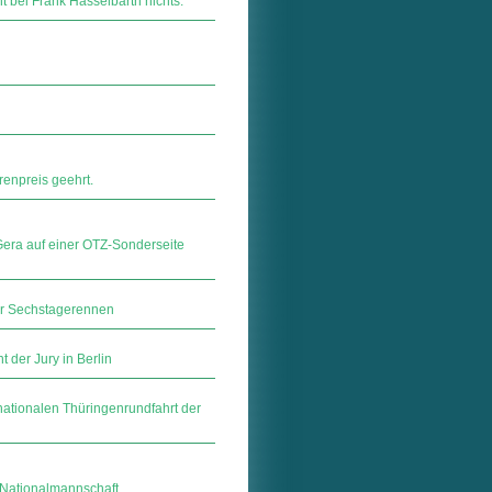
 bei Frank Hässelbarth nichts.
enpreis geehrt.
era auf einer OTZ-Sonderseite
ner Sechstagerennen
der Jury in Berlin
nationalen Thüringenrundfahrt der
3-Nationalmannschaft.