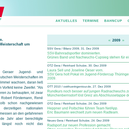
AKTUELLES
TERMINE
BAHNCUP
m.
«
»
2009
Meisterschaft um
SSV Gera / Bilanz 2009, 31. Dez 2009
SSV-Bahnradsportler dominierten.
Grünes Band und Nachwuchs-Cupsieg stehen für ein
OTZ Gera / Reinhard Schulze, 30. Dez 2009
Laura Sell und Joseline Oeser vorn.
Geraer Jugend- und
SSV Gera holt Pokal im Jugend-Fördercup Thüring
eutschen Meisterschaften im
2009.
 Himmel wachsen, daran ließ
OTT 2010 / ostthueringentour.de, 27. Dez 2009
Vorfeld keine Zweifel. "Als
Rundkurs noch besser auf jungen Radnachwuchs zu
eren zu behaupten, ist zwar
Münchenbernsdorf löst Greiz als Abschlussetappe de
h, Robert Förstemann, René
olb schon nachgewiesen
OTZ Gera / Reinhard Schulze, 24. Dez 2009
derzeitigen nationalen
Heppner und Poitschke führen Team NetApp.
Eric Baumann wechselt zum neuen Radteam.
Gemessen an den gefahrenen
e Jahr aber berechtigte
Neues Gera / Reinhard Schulze, 24. Dez 2009
t längst noch nicht das
Radsport zur neuen Profession gemacht.