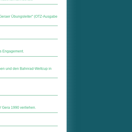
r Geraer Übungsleiter" (OTZ-Ausgabe
es Engagement.
nchen und den Bahnrad-Weltcup in
V Gera 1990 verliehen.