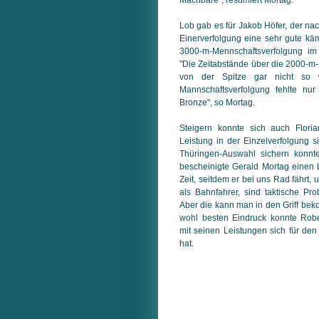
Lob gab es für Jakob Höfer, der nac
Einerverfolgung eine sehr gute käm
3000-m-Mennschaftsverfolgung im 
"Die Zeitabstände über die 2000-m-
von der Spitze gar nicht so we
Mannschaftsverfolgung fehlte nu
Bronze", so Mortag.
Steigern konnte sich auch Floria
Leistung in der Einzelverfolgung s
Thüringen-Auswahl sichern konnt
bescheinigte Gerald Mortag einen 
Zeit, seitdem er bei uns Rad fährt
als Bahnfahrer, sind taktische Pr
Aber die kann man in den Griff be
wohl besten Eindruck konnte Robe
mit seinen Leistungen sich für den
hat.