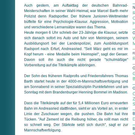
Auch gestern, am Auftakttag der deutschen Bahnrad-
N
Meisterschaften in seiner Wahl-Heimat, war Marcel Barth mehr
R
Polizist denn Radsportler. Der frühere Junioren-Weltmeister
O
büffelte für eine Psychologie-Klausur. Aggression, Motivation
H
und verschiedene Lernansätze waren das Thema.
Heute morgen 6 Uhr schrieb der 23-Jährige die Klausur, setzte
O
sich danach sofort ins Auto und fuhr von Meiningen, seinem
W
M
Ausbildungsort bei der Landespolizei, zum Ausbildungsort
Radsport nach Erfurt, Andreasried. "Seit März geht es mir im
r
Kopf herum - eine Medaille beim Heimspiel", sagt der Geraer.
R
Davon soll ihn auch die nicht gerade "schulmäßige"
Vorbereitung auf die Titelkämpfe abbringen.
O
G
Der Sohn des früheren Radprofis und Friedensfahrers Thomas
B
Barth startet heute in der 4000-m-Mannschaftsverfolgung und
am Sonnabend in seiner Spezialdisziplin Punktefahren und am
O
Sonntag mit dem Brandenburger Henning Bommel im Madison.
O
Z
Dass die Titelkämpfe auf der für 5,4 Millionen Euro erneuerten
S
Bahn im Andreasried stattfinden, sieht er als Vorteil an, in erster
B
Linie der Zuschauer wegen, die pushen. Die Bahn hat ihre
D
Tücken. "Auf Zement ist die Reibung höher, da rollt man nicht
so schnell weg. Der Stärkste setzt sich durch", sagt er zur
B
Mannschaftverfolgung.
S