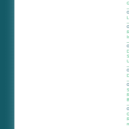
G
O
L
O
R
I
O
D
S
U
O
D
O
S
R
B
O
G
R
m