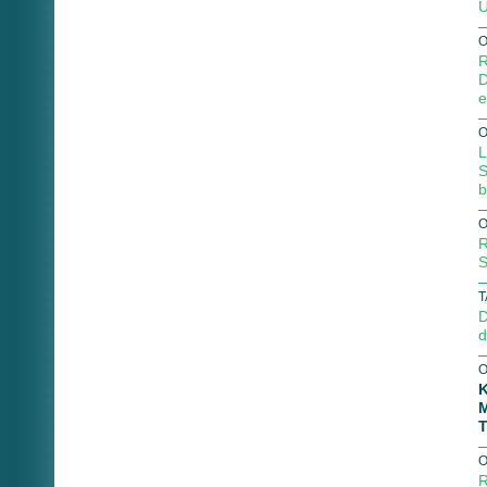
U
O
R
D
e
O
L
S
b
O
R
S
T
D
d
O
K
M
T
O
R