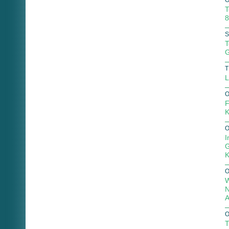
O
T
8
S
T
G
T
L
O
F
K
O
I
G
K
O
W
N
A
O
T