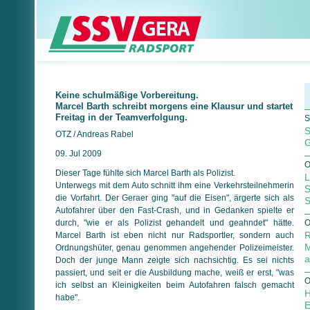
Keine schulmäßige Vorbereitung.
Marcel Barth schreibt morgens eine Klausur und startet
Freitag in der Teamverfolgung.
S
S
OTZ / Andreas Rabel
G
09. Jul 2009
O
Dieser Tage fühlte sich Marcel Barth als Polizist.
L
Unterwegs mit dem Auto schnitt ihm eine Verkehrsteilnehmerin
S
die Vorfahrt. Der Geraer ging "auf die Eisen", ärgerte sich als
S
Autofahrer über den Fast-Crash, und in Gedanken spielte er
durch, "wie er als Polizist gehandelt und geahndet" hätte.
O
R
Marcel Barth ist eben nicht nur Radsportler, sondern auch
M
Ordnungshüter, genau genommen angehender Polizeimeister.
a
Doch der junge Mann zeigte sich nachsichtig. Es sei nichts
passiert, und seit er die Ausbildung mache, weiß er erst, "was
O
ich selbst an Kleinigkeiten beim Autofahren falsch gemacht
H
habe".
E