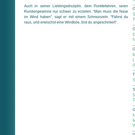
Auch in seiner Lieblingsdisziplin, dem Punktefahren, seien
O
Rundengewinne nur schwer zu erzielen. "Man muss die Nase
S
im Wind haben", sagt er mit einem Schmunzeln. "Fährst du
T
raus, und erwischst eine Windböe, bist du angeschmiert".
O
G
N
O
M
L
(
T
S
S
5
T
O
N
M
W