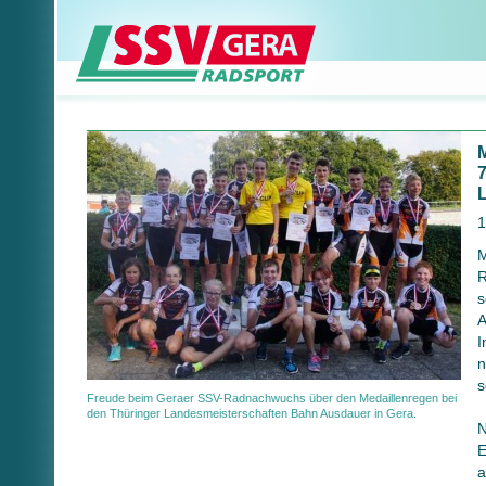
7
1
M
R
s
A
I
n
s
Freude beim Geraer SSV-Radnachwuchs über den Medaillenregen bei
den Thüringer Landesmeisterschaften Bahn Ausdauer in Gera.
N
E
a