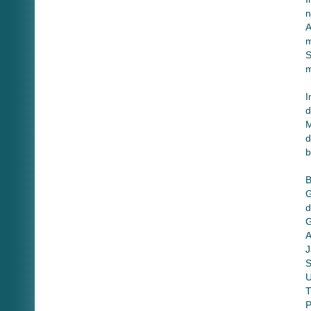
n
A
m
S
m
I
d
M
d
b
B
G
d
G
A
J
S
U
T
P