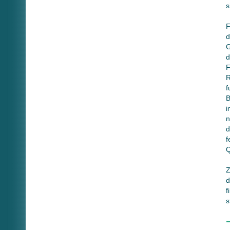
s
F
d
G
d
F
R
f
B
i
n
d
f
Q
Z
d
f
s