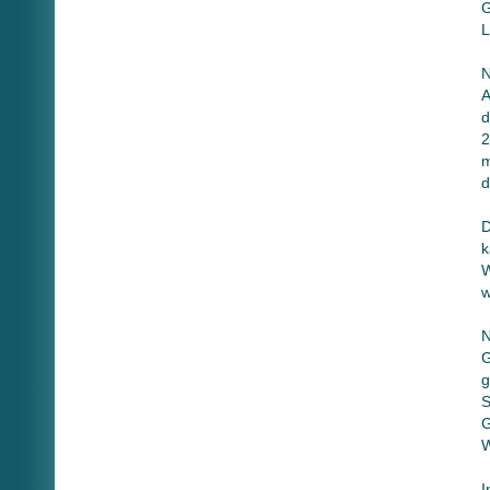
G
L
N
A
d
2
m
d
D
k
W
w
N
G
g
S
G
W
I