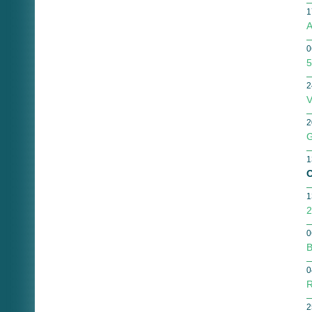
1
A
0
5
2
V
2
G
1
O
1
2
0
B
0
R
2