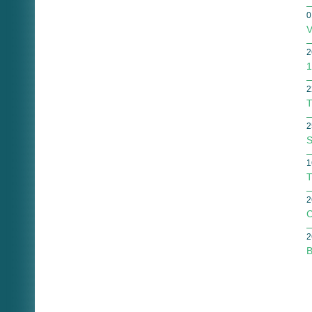
0
V
2
1
2
T
2
S
1
T
2
C
2
B