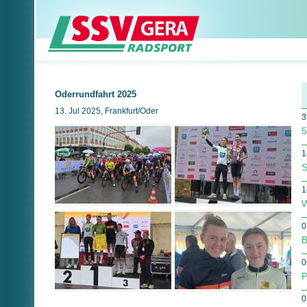
Oderrundfahrt 2025
13. Jul 2025, Frankfurt/Oder
3
5
1
S
1
W
0
B
0
P
0