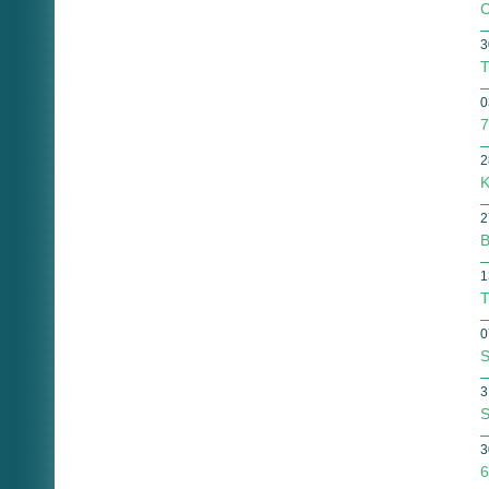
C
3
T
0
7
2
K
2
B
1
T
0
S
3
S
3
6