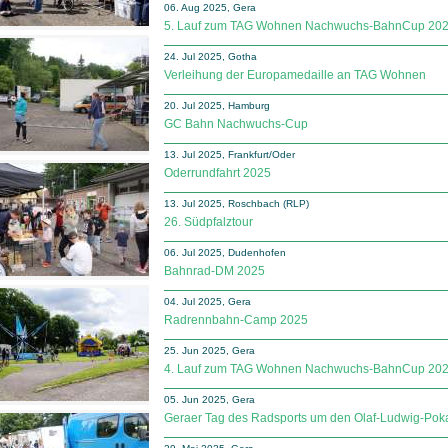
06. Aug 2025, Gera
5. Lauf zum TAG Wohnen Nachwuchs-BahnCup 20
24. Jul 2025, Gotha
Verleihung der Europamedaille an TAG Wohnen
20. Jul 2025, Hamburg
GC Bahn Nachwuchs-Cup
13. Jul 2025, Frankfurt/Oder
Oderrundfahrt 2025
13. Jul 2025, Roschbach (RLP)
26. Südpfalztour
06. Jul 2025, Dudenhofen
Bahnrad-DM 2025
04. Jul 2025, Gera
Radrennbahn-Camp 2025
25. Jun 2025, Gera
4. Lauf zum TAG Wohnen Nachwuchs-BahnCup 20
05. Jun 2025, Gera
Geraer Tag des Radsports um den Olaf-Ludwig-Pok