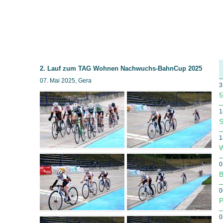
2. Lauf zum TAG Wohnen Nachwuchs-BahnCup 2025
07. Mai 2025, Gera
3
5
1
S
1
W
0
B
0
P
0