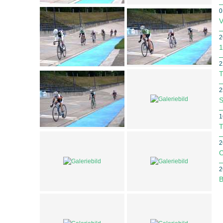
0
V
2
1
2
T
2
S
1
T
2
C
2
B