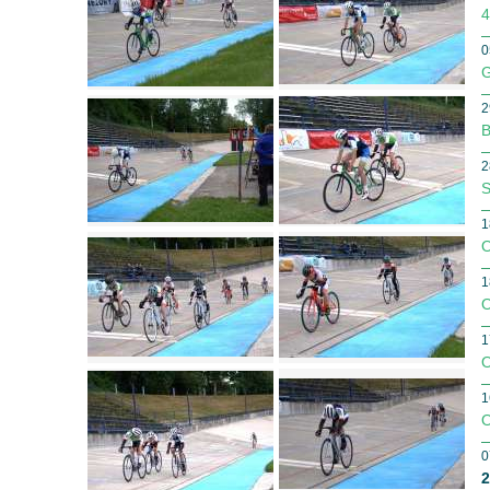
4
0
G
2
B
2
S
1
O
1
O
1
O
1
O
0