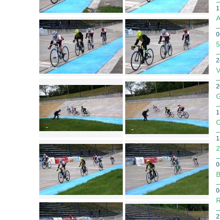
1
A
0
5
2
V
2
G
1
O
1
2
0
B
0
R
2