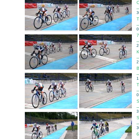
C
3
T
0
7
2
K
2
B
1
T
0
S
3
S
3
6