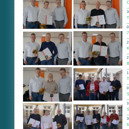
C
3
T
0
7
2
K
2
B
1
T
0
S
3
S
3
6