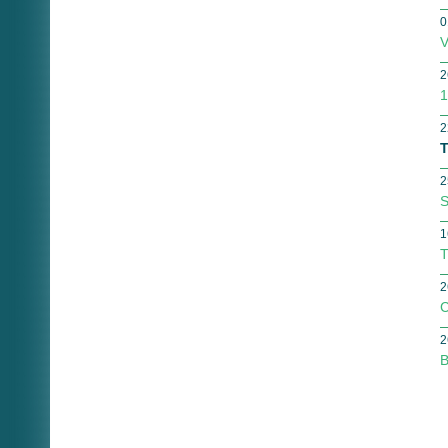
0
V
2
1
2
2
S
1
T
2
C
2
B