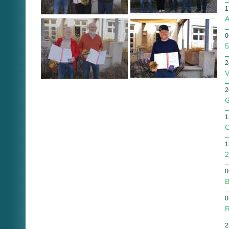
1
A
0
5
2
V
2
G
1
O
1
2
0
B
0
R
2