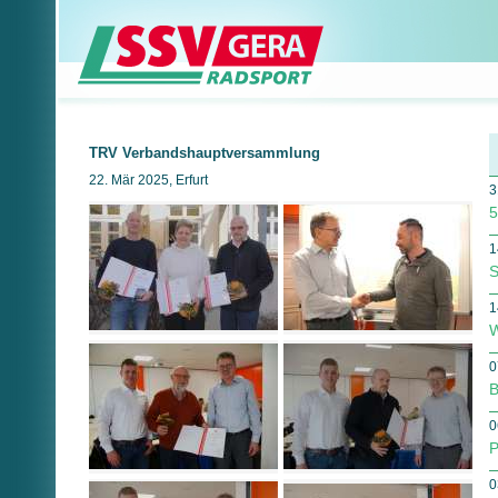
TRV Verbandshauptversammlung
22. Mär 2025, Erfurt
3
5
1
S
1
W
0
B
0
P
0