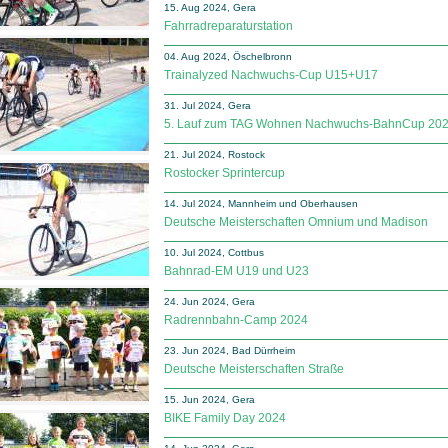
15. Aug 2024, Gera
Fahrradreparaturstation
04. Aug 2024, Öschelbronn
Trainalyzed Nachwuchs-Cup U15+U17
31. Jul 2024, Gera
5. Lauf zum TAG Wohnen Nachwuchs-BahnCup 20
21. Jul 2024, Rostock
Rostocker Sprintercup
14. Jul 2024, Mannheim und Oberhausen
Deutsche Meisterschaften Omnium und Madison
10. Jul 2024, Cottbus
Bahnrad-EM U19 und U23
24. Jun 2024, Gera
Radrennbahn-Camp 2024
23. Jun 2024, Bad Dürrheim
Deutsche Meisterschaften Straße
15. Jun 2024, Gera
BIKE Family Day 2024