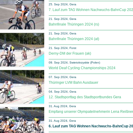
25. Sep 2024, Gera
7. Lauf zum TAG Wohnen Nachwuchs-BahnCup 20
21. Sep 2024, Gera
Bahnfinale Thüringen 2024 (rs)
21. Sep 2024, Gera
Bahnfinale Thüringen 2024 (at)
21. Sep 2024, Forst
Derny-DM der Frauen (ak)
09. Sep 2024, Swietokrzyskie (Polen)
World Deaf Cycling Championships 2024
07. Sep 2024, Gera
Thüringer LVM Bahn Ausdauer
04. Sep 2024, Gera
12. Stadtsporttag des Stadtsportbundes Gera
31. Aug 2024, Gera
Empfang unserer Olympateilnehmerin Lena Reißne
31. Aug 2024, Gera
6. Lauf zum TAG Wohnen Nachwuchs-BahnCup 2