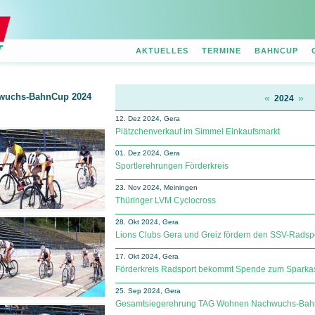
AKTUELLES
TERMINE
BAHNCUP
wuchs-BahnCup 2024
«
»
2024
12. Dez 2024, Gera
Plätzchenverkauf im Simmel Einkaufsmarkt
01. Dez 2024, Gera
Sportlerehrungen Förderkreis
23. Nov 2024, Meiningen
Thüringer LVM Cyclocross
28. Okt 2024, Gera
Lions Clubs Gera und Greiz fördern den SSV-Rads
17. Okt 2024, Gera
Förderkreis Radsport bekommt Spende zum Sparka
25. Sep 2024, Gera
Gesamtsiegerehrung TAG Wohnen Nachwuchs-Ba