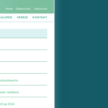
Home
Datenschutz
Impressum
GALERIE
VEREIN
KONTAKT
portnachwuchs
ssen-Jubiläum.
hnCup 2024