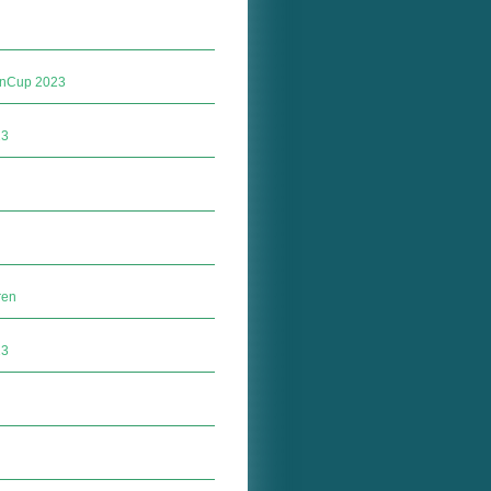
hnCup 2023
23
ren
23