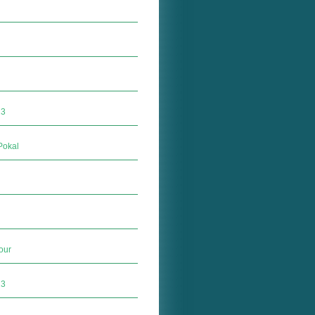
23
Pokal
our
23