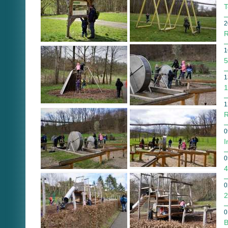
T
2
R
1
5
1
1
1
R
0
I
0
4
0
2
0
B