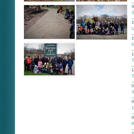
3
S
2
U
2
N
1
T
1
T
0
3
0
1
0
R
2