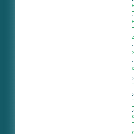
R
2
R
1
2
1
2
1
K
0
T
0
T
0
K
3
K