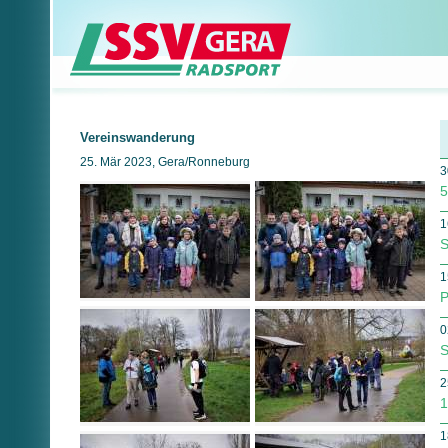
Vereinswanderung
25. Mär 2023, Gera/Ronneburg
3
5
1
S
1
P
0
S
2
1
1