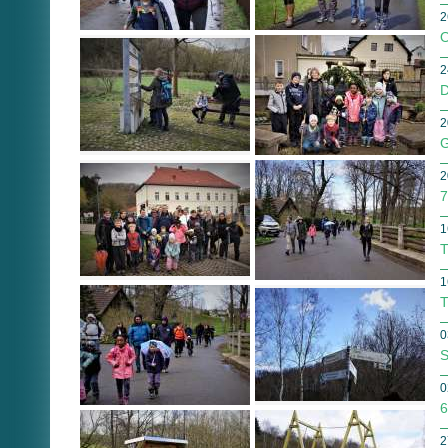
2
O
2
D
2
G
2
7
1
T
1
T
0
S
0
6
2