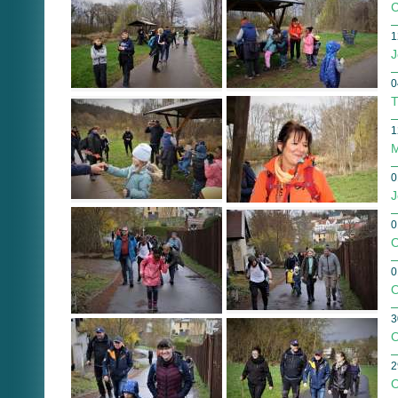
C
1
J
0
T
1
M
0
J
0
O
0
O
3
O
2
O