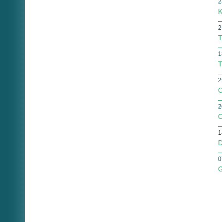
2
K
2
T
1
T
2
C
2
O
1
D
0
G