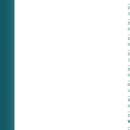
2
S
2
K
2
K
2
1
2
K
0
V
3
K
2
V