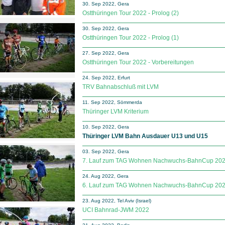
30. Sep 2022, Gera
Ostthüringen Tour 2022 - Prolog (2)
30. Sep 2022, Gera
Ostthüringen Tour 2022 - Prolog (1)
27. Sep 2022, Gera
Ostthüringen Tour 2022 - Vorbereitungen
24. Sep 2022, Erfurt
TRV Bahnabschluß mit LVM
11. Sep 2022, Sömmerda
Thüringer LVM Kriterium
10. Sep 2022, Gera
Thüringer LVM Bahn Ausdauer U13 und U15
03. Sep 2022, Gera
7. Lauf zum TAG Wohnen Nachwuchs-BahnCup 20
24. Aug 2022, Gera
6. Lauf zum TAG Wohnen Nachwuchs-BahnCup 20
23. Aug 2022, Tel Aviv (Israel)
UCI Bahnrad-JWM 2022