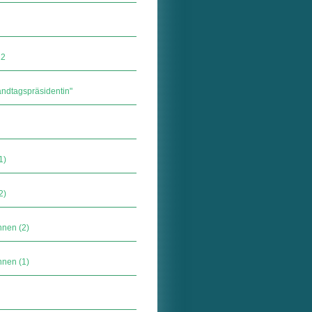
22
ndtagspräsidentin"
1)
2)
nnen (2)
nnen (1)