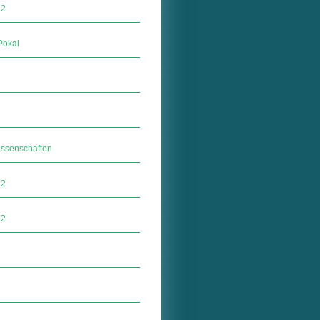
22
Pokal
ossenschaften
22
22