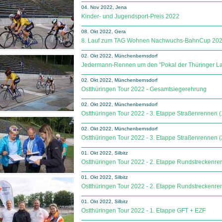
04. Nov 2022, Jena
Kinder- und Jugendsport-Preis 2022
08. Okt 2022, Gera
8. Lauf zum TAG Wohnen Nachwuchs-BahnCup 20
02. Okt 2022, Münchenbernsdorf
Jedermann-Rennen um den "Pokal der Thüringer La
02. Okt 2022, Münchenbernsdorf
Ostthüringen Tour 2022 - Gesamtsiegerehrung
02. Okt 2022, Münchenbernsdorf
Ostthüringen Tour 2022 - 3. Etappe Straßenrennen (
02. Okt 2022, Münchenbernsdorf
Ostthüringen Tour 2022 - 3. Etappe Straßenrennen (
01. Okt 2022, Silbitz
Ostthüringen Tour 2022 - 2. Etappe Rundstreckenre
01. Okt 2022, Silbitz
Ostthüringen Tour 2022 - 2. Etappe Rundstreckenre
01. Okt 2022, Silbitz
Ostthüringen Tour 2022 - 1. Etappe GFT + EZF