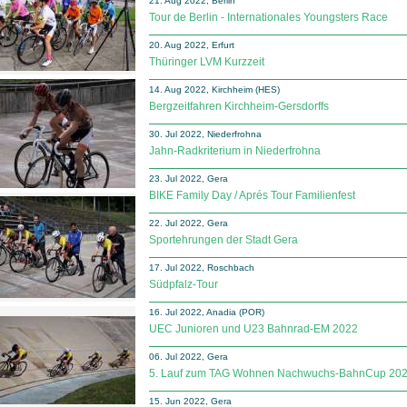
21. Aug 2022, Berlin
Tour de Berlin - Internationales Youngsters Race
20. Aug 2022, Erfurt
Thüringer LVM Kurzzeit
14. Aug 2022, Kirchheim (HES)
Bergzeitfahren Kirchheim-Gersdorffs
30. Jul 2022, Niederfrohna
Jahn-Radkriterium in Niederfrohna
23. Jul 2022, Gera
BIKE Family Day / Aprés Tour Familienfest
22. Jul 2022, Gera
Sportehrungen der Stadt Gera
17. Jul 2022, Roschbach
Südpfalz-Tour
16. Jul 2022, Anadia (POR)
UEC Junioren und U23 Bahnrad-EM 2022
06. Jul 2022, Gera
5. Lauf zum TAG Wohnen Nachwuchs-BahnCup 20
15. Jun 2022, Gera