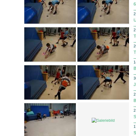
6
2
U
2
T
2
T
1
B
3
J
2
B
2
S
1
S