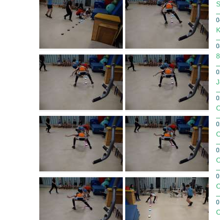
S
0
K
0
8
0
J
0
O
0
O
0
O
0
O
0
O