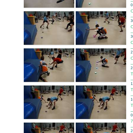
0
O
3
O
3
O
2
O
2
T
1
T
1
T
0
7
2