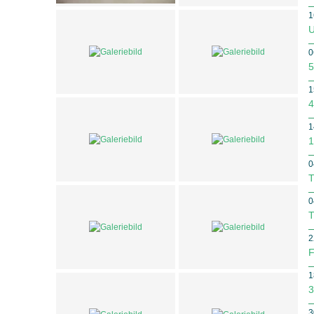
1
U
0
5
1
4
1
1
0
T
0
T
2
F
1
3
3