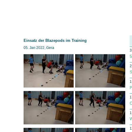
Einsatz der Blazepods im Training
05. Jan 2022, Gera
3
5
2
S
1
P
1
C
1
W
1