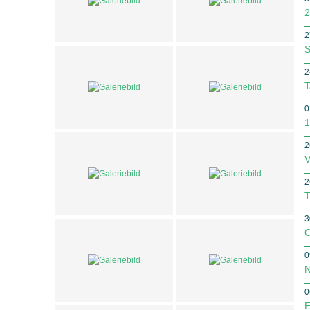
2
2
S
2
T
0
1
2
V
2
T
3
C
0
N
0
E