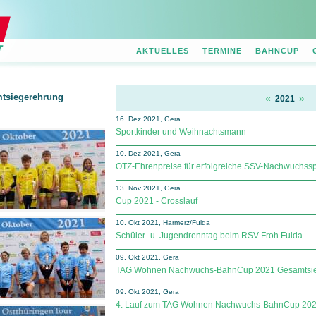
AKTUELLES
TERMINE
BAHNCUP
mtsiegerehrung
«
»
2021
16. Dez 2021, Gera
Sportkinder und Weihnachtsmann
10. Dez 2021, Gera
OTZ-Ehrenpreise für erfolgreiche SSV-Nachwuchssp
13. Nov 2021, Gera
Cup 2021 - Crosslauf
10. Okt 2021, Harmerz/Fulda
Schüler- u. Jugendrenntag beim RSV Froh Fulda
09. Okt 2021, Gera
TAG Wohnen Nachwuchs-BahnCup 2021 Gesamtsi
09. Okt 2021, Gera
4. Lauf zum TAG Wohnen Nachwuchs-BahnCup 20