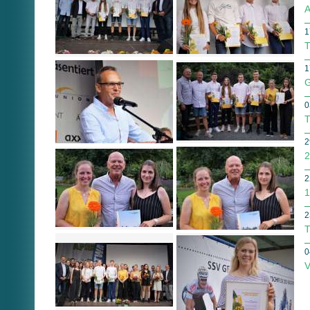
A
1
T
1
G
0
T
2
2
2
1
2
T
0
V