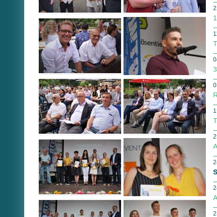
2
1
1
T
0
3
0
R
1
T
2
A
2
S
2
A
2