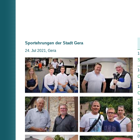
Sportehrungen der Stadt Gera
24. Jul 2021, Gera
1
S
1
O
1
C
1
S
0
T
0