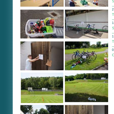
S
2
T
1
S
1
T
0
C