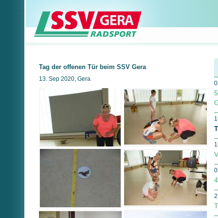
Tag der offenen Tür beim SSV Gera
13. Sep 2020, Gera
0
5
G
1
T
1
V
0
4
2
T