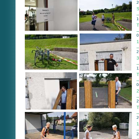
2
S
1
T
0
1
2
3
1
T
0
2
2
T
2
1
2