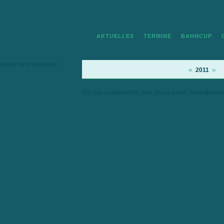
AKTUELLES
TERMINE
BAHNCUP
konnte nicht gefunden
«
»
2011
Für das ausgewählte Jahr liegen keine Bildergalerie