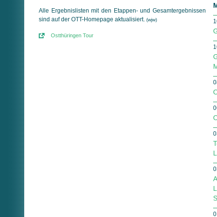
M
Alle Ergebnislisten mit den Etappen- und Gesamtergebnissen
sind auf der OTT-Homepage aktualisiert.
(wjw)
1
G
Ostthüringen Tour
1
G
M
0
O
0
O
0
T
L
0
A
L
S
0