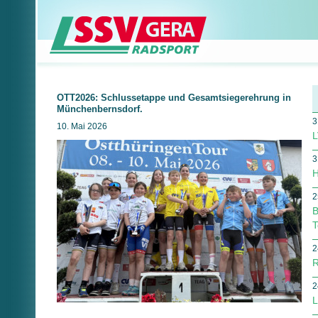
OTT2026: Schlussetappe und Gesamtsiegerehrung in
Münchenbernsdorf.
3
10. Mai 2026
L
3
H
2
B
T
2
R
2
L