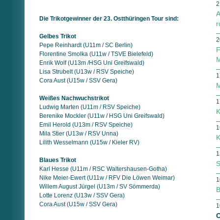
2
A
Die Trikotgewinner der 23. Ostthüringen Tour sind:
r
Gelbes Trikot
2
Pepe Reinhardt (U11m / SC Berlin)
F
Florentine Smolka (U11w / TSVE Bielefeld)
M
Enrik Wolf (U13m /HSG Uni Greifswald)
Lisa Strubelt (U13w / RSV Speiche)
1
Cora Aust (U15w / SSV Gera)
M
Weißes Nachwuchstrikot
1
Ludwig Marten (U11m / RSV Speiche)
K
Berenike Mockler (U11w / HSG Uni Greifswald)
Emil Herold (U13m / RSV Speiche)
1
Mila Stier (U13w / RSV Unna)
K
Lilith Wesselmann (U15w / Kieler RV)
1
Blaues Trikot
S
Karl Hesse (U11m / RSC Waltershausen-Gotha)
Nike Meier-Ewert (U11w / RFV Die Löwen Weimar)
1
Willem August Jürgel (U13m / SV Sömmerda)
B
Lotte Lorenz (U13w / SSV Gera)
Cora Aust (U15w / SSV Gera)
1
O